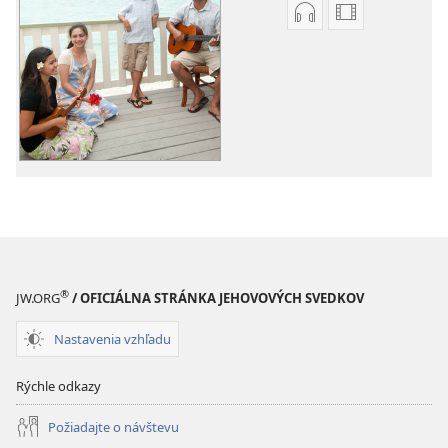
Možnosti
Možnosti
sťahovania
sťahovania
audionahrávok
videonahráv
Piesne
Piesne
z
z
JW
JW
Broadcasting®
Broadcastin
®
JW.ORG
/ OFICIÁLNA STRÁNKA JEHOVOVÝCH SVEDKOV
Nastavenia vzhľadu
Rýchle odkazy
Požiadajte o návštevu