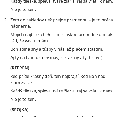
Každý tlieska, spieva, tváre žiaria, raj sa vrátil k nám.
Nie je to sen.
2.
Zem od základov tiež prejde premenou – je to práca
nádherná.
Mojich najbližších Boh mi s láskou prebudí. Som tak
rád, že vás tu mám.
Boh spĺňa sny a túžby v nás, až plačem šťastím.
Aj ty na tvári úsmev máš, si šťastný z tých chvíľ,
(REFRÉN)
keď príde krásny deň, ten najkrajší, keď Boh nad
zlom zvíťazí.
Každý tlieska, spieva, tváre žiaria, raj sa vrátil k nám.
Nie je to sen.
(SPOJKA)