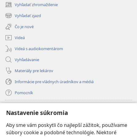
Vyhľadať zhromaždenie
(otvorí
nové
Vyhľadať zjazd
(otvorí
okno)
nové
Čo je nové
okno)
Videá
Videá s audiokomentárom
Vyhľadávanie
Materiály pre lekárov
Informácie pre vládnych úradníkov a médiá
Pomocník
Dary
(otvorí
Nastavenie súkromia
nové
okno)
Aby sme vám poskytli čo najlepší zážitok, používame
INTERNETOVÁ KNIŽNICA Strážnej veže
(otvorí
súbory cookie a podobné technológie. Niektoré
nové