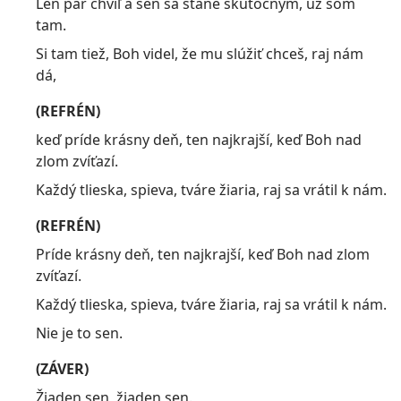
Len pár chvíľ a sen sa stane skutočným, už som
tam.
Si tam tiež, Boh videl, že mu slúžiť chceš, raj nám
dá,
(REFRÉN)
keď príde krásny deň, ten najkrajší, keď Boh nad
zlom zvíťazí.
Každý tlieska, spieva, tváre žiaria, raj sa vrátil k nám.
(REFRÉN)
Príde krásny deň, ten najkrajší, keď Boh nad zlom
zvíťazí.
Každý tlieska, spieva, tváre žiaria, raj sa vrátil k nám.
Nie je to sen.
(ZÁVER)
Žiaden sen, žiaden sen.