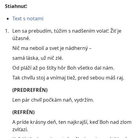
Stiahnuť:
Text s notami
1.
Len sa prebudím, túžim s nadšením volať: Žiť je
úžasné.
Nič ma nebolí a svet je nádherný –
samá láska, už nič zlé.
Od pláží až po štíty hôr Boh všetko dal nám.
Tak chvíľu stoj a vnímaj tiež, pred sebou máš raj.
(PREDREFRÉN)
Len pár chvíľ počkám naň, vydržím.
(REFRÉN)
A príde krásny deň, ten najkrajší, keď Boh nad zlom
zvíťazí.