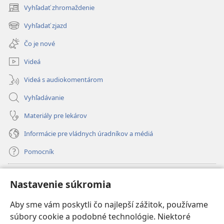
Vyhľadať zhromaždenie
(otvorí
nové
Vyhľadať zjazd
(otvorí
okno)
nové
Čo je nové
okno)
Videá
Videá s audiokomentárom
Vyhľadávanie
Materiály pre lekárov
Informácie pre vládnych úradníkov a médiá
Pomocník
Dary
(otvorí
Nastavenie súkromia
nové
okno)
Aby sme vám poskytli čo najlepší zážitok, používame
INTERNETOVÁ KNIŽNICA Strážnej veže
(otvorí
súbory cookie a podobné technológie. Niektoré
nové