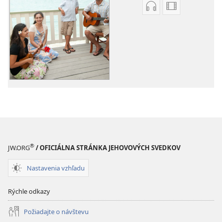
Možnosti
Možnosti
sťahovania
sťahovania
audionahrávok
videonahráv
Piesne
Piesne
z
z
JW
JW
Broadcasting®
Broadcastin
®
JW.ORG
/ OFICIÁLNA STRÁNKA JEHOVOVÝCH SVEDKOV
Nastavenia vzhľadu
Rýchle odkazy
Požiadajte o návštevu