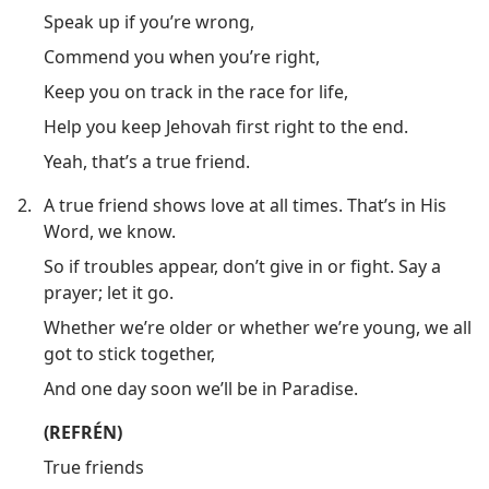
Speak up if you’re wrong,
Commend you when you’re right,
Keep you on track in the race for life,
Help you keep Jehovah first right to the end.
Yeah, that’s a true friend.
2.
A true friend shows love at all times. That’s in His
Word, we know.
So if troubles appear, don’t give in or fight. Say a
prayer; let it go.
Whether we’re older or whether we’re young, we all
got to stick together,
And one day soon we’ll be in Paradise.
(REFRÉN)
True friends