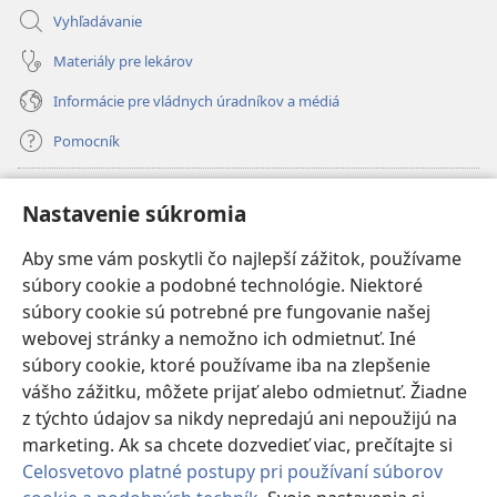
Vyhľadávanie
Materiály pre lekárov
Informácie pre vládnych úradníkov a médiá
Pomocník
Dary
(otvorí
Nastavenie súkromia
nové
okno)
Aby sme vám poskytli čo najlepší zážitok, používame
INTERNETOVÁ KNIŽNICA Strážnej veže
(otvorí
súbory cookie a podobné technológie. Niektoré
nové
®
JW Hub
súbory cookie sú potrebné pre fungovanie našej
okno)
(otvorí
webovej stránky a nemožno ich odmietnuť. Iné
nové
®
JW Library
okno)
súbory cookie, ktoré používame iba na zlepšenie
vášho zážitku, môžete prijať alebo odmietnuť. Žiadne
Watchtower Library
z týchto údajov sa nikdy nepredajú ani nepoužijú na
marketing. Ak sa chcete dozvedieť viac, prečítajte si
Celosvetovo platné postupy pri používaní súborov