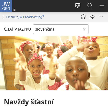
JW.ORG
Prihlásiť
sa
Zmeniť
Vyhľadáva
ZO
(otvorí
jazyk
na
PO
®
Piesne z JW Broadcasting
nové
stránky
JW.ORG
okno)
ČÍTAŤ V JAZYKU
Navždy šťastní