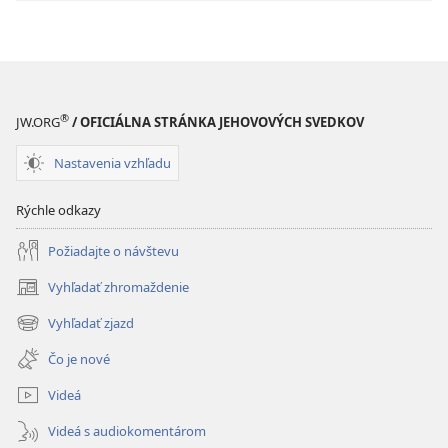
®
JW.ORG
/ OFICIÁLNA STRÁNKA JEHOVOVÝCH SVEDKOV
Nastavenia vzhľadu
Rýchle odkazy
Požiadajte o návštevu
Vyhľadať zhromaždenie
(otvorí
nové
Vyhľadať zjazd
(otvorí
okno)
nové
Čo je nové
okno)
Videá
Videá s audiokomentárom