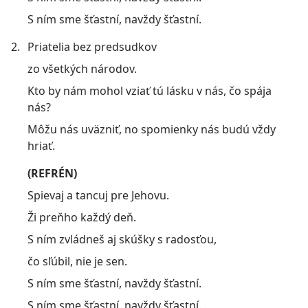
S ním sme šťastní, navždy šťastní.
2.
Priatelia bez predsudkov
zo všetkých národov.
Kto by nám mohol vziať tú lásku v nás, čo spája
nás?
Môžu nás uväzniť, no spomienky nás budú vždy
hriať.
(REFRÉN)
Spievaj a tancuj pre Jehovu.
Ži preňho každý deň.
S ním zvládneš aj skúšky s radosťou,
čo sľúbil, nie je sen.
S ním sme šťastní, navždy šťastní.
S ním sme šťastní, navždy šťastní.