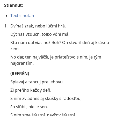
Stiahnuť:
Text s notami
1.
Dvíhaš zrak, nebo lúčmi hrá.
Dýchaš vzduch, toľko vôní má.
Kto nám dal viac než Boh? On stvoril deň aj krásnu
zem.
No dar, ten najväčší, je priateľstvo s ním, je tým
najdrahším.
(REFRÉN)
Spievaj a tancuj pre Jehovu.
Ži preňho každý deň.
S ním zvládneš aj skúšky s radosťou,
čo sľúbil, nie je sen.
S ním sme šťastní, navždy šťastní.