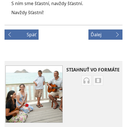
S ním sme šťastní, navždy šťastní.
Navždy šťastní!
Späť
Ďalej
STIAHNUŤ VO FORMÁTE
Možnosti
Možnosti
sťahovania
sťahovania
audionahrávok
videonahráv
Piesne
Piesne
z
z
JW
JW
Broadcasting®
Broadcastin