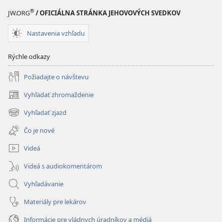
®
JW.ORG
/ OFICIÁLNA STRÁNKA JEHOVOVÝCH SVEDKOV
Nastavenia vzhľadu
Rýchle odkazy
Požiadajte o návštevu
Vyhľadať zhromaždenie
(otvorí
nové
Vyhľadať zjazd
(otvorí
okno)
nové
Čo je nové
okno)
Videá
Videá s audiokomentárom
Vyhľadávanie
Materiály pre lekárov
Informácie pre vládnych úradníkov a médiá