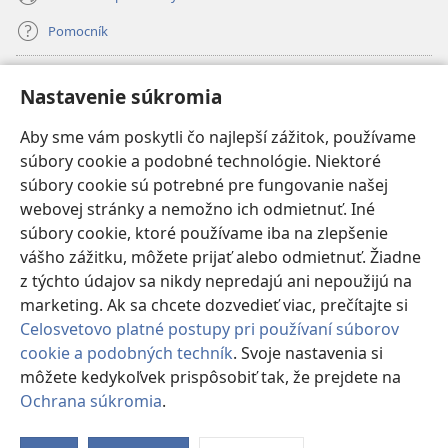
Pomocník
Dary
(otvorí
Nastavenie súkromia
nové
okno)
Aby sme vám poskytli čo najlepší zážitok, používame
INTERNETOVÁ KNIŽNICA Strážnej veže
(otvorí
súbory cookie a podobné technológie. Niektoré
nové
®
JW Hub
súbory cookie sú potrebné pre fungovanie našej
okno)
(otvorí
webovej stránky a nemožno ich odmietnuť. Iné
nové
®
JW Library
okno)
súbory cookie, ktoré používame iba na zlepšenie
vášho zážitku, môžete prijať alebo odmietnuť. Žiadne
Watchtower Library
z týchto údajov sa nikdy nepredajú ani nepoužijú na
marketing. Ak sa chcete dozvedieť viac, prečítajte si
Celosvetovo platné postupy pri používaní súborov
cookie a podobných techník
. Svoje nastavenia si
Copyright
© 2026 Watch Tower Bible and Tract Society of Pennsylvania.
môžete kedykoľvek prispôsobiť tak, že prejdete na
PODMIENKY POUŽÍVANIA
|
OCHRANA SÚKROMIA
|
NASTAVENIE
Ochrana súkromia
.
Zo
SÚKROMIA
o