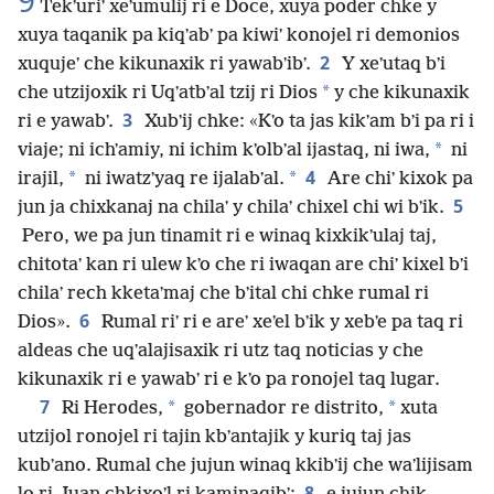
9
Tekʼuriʼ xeʼumulij ri e Doce, xuya poder chke y
xuya taqanik pa kiqʼabʼ pa kiwiʼ konojel ri demonios
2
xuqujeʼ che kikunaxik ri yawabʼibʼ.
Y xeʼutaq bʼi
*
che utzijoxik ri Uqʼatbʼal tzij ri Dios
y che kikunaxik
3
ri e yawabʼ.
Xubʼij chke: «Kʼo ta jas kikʼam bʼi pa ri i
*
viaje; ni ichʼamiy, ni ichim kʼolbʼal ijastaq, ni iwa,
ni
4
*
*
irajil,
ni iwatzʼyaq re ijalabʼal.
Are chiʼ kixok pa
5
jun ja chixkanaj na chilaʼ y chilaʼ chixel chi wi bʼik.
Pero, we pa jun tinamit ri e winaq kixkikʼulaj taj,
chitotaʼ kan ri ulew kʼo che ri iwaqan are chiʼ kixel bʼi
chilaʼ rech kketaʼmaj che bʼital chi chke rumal ri
6
Dios».
Rumal riʼ ri e areʼ xeʼel bʼik y xebʼe pa taq ri
aldeas che uqʼalajisaxik ri utz taq noticias y che
kikunaxik ri e yawabʼ ri e kʼo pa ronojel taq lugar.
7
*
*
Ri Herodes,
gobernador re distrito,
xuta
utzijol ronojel ri tajin kbʼantajik y kuriq taj jas
kubʼano. Rumal che jujun winaq kkibʼij che waʼlijisam
8