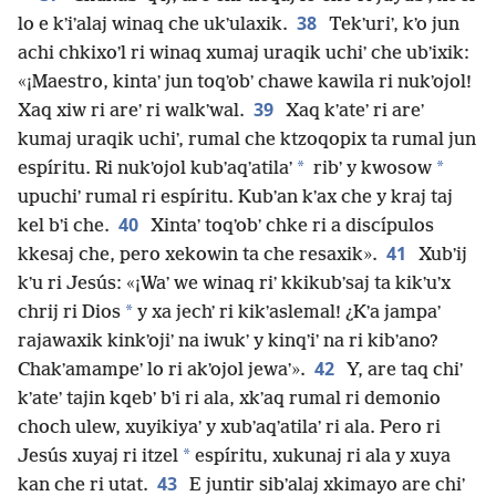
38
lo e kʼiʼalaj winaq che ukʼulaxik.
Tekʼuriʼ, kʼo jun
achi chkixoʼl ri winaq xumaj uraqik uchiʼ che ubʼixik:
«¡Maestro, kintaʼ jun toqʼobʼ chawe kawila ri nukʼojol!
39
Xaq xiw ri areʼ ri walkʼwal.
Xaq kʼateʼ ri areʼ
kumaj uraqik uchiʼ, rumal che ktzoqopix ta rumal jun
*
*
espíritu. Ri nukʼojol kubʼaqʼatilaʼ
ribʼ y kwosow
upuchiʼ rumal ri espíritu. Kubʼan kʼax che y kraj taj
40
kel bʼi che.
Xintaʼ toqʼobʼ chke ri a discípulos
41
kkesaj che, pero xekowin ta che resaxik».
Xubʼij
kʼu ri Jesús: «¡Waʼ we winaq riʼ kkikubʼsaj ta kikʼuʼx
*
chrij ri Dios
y xa jechʼ ri kikʼaslemal! ¿Kʼa jampaʼ
rajawaxik kinkʼojiʼ na iwukʼ y kinqʼiʼ na ri kibʼano?
42
Chakʼamampeʼ lo ri akʼojol jewaʼ».
Y, are taq chiʼ
kʼateʼ tajin kqebʼ bʼi ri ala, xkʼaq rumal ri demonio
choch ulew, xuyikiyaʼ y xubʼaqʼatilaʼ ri ala. Pero ri
*
Jesús xuyaj ri itzel
espíritu, xukunaj ri ala y xuya
43
kan che ri utat.
E juntir sibʼalaj xkimayo are chiʼ