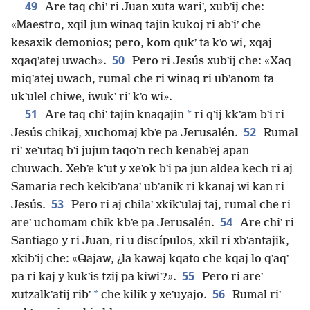
49
Are taq chiʼ ri Juan xuta wariʼ, xubʼij che:
«Maestro, xqil jun winaq tajin kukoj ri abʼiʼ che
kesaxik demonios; pero, kom qukʼ ta kʼo wi, xqaj
50
xqaqʼatej uwach».
Pero ri Jesús xubʼij che: «Xaq
miqʼatej uwach, rumal che ri winaq ri ubʼanom ta
ukʼulel chiwe, iwukʼ riʼ kʼo wi».
51
*
Are taq chiʼ tajin knaqajin
ri qʼij kkʼam bʼi ri
52
Jesús chikaj, xuchomaj kbʼe pa Jerusalén.
Rumal
riʼ xeʼutaq bʼi jujun taqoʼn rech kenabʼej apan
chuwach. Xebʼe kʼut y xeʼok bʼi pa jun aldea kech ri aj
Samaria rech kekibʼanaʼ ubʼanik ri kkanaj wi kan ri
53
Jesús.
Pero ri aj chilaʼ xkikʼulaj taj, rumal che ri
54
areʼ uchomam chik kbʼe pa Jerusalén.
Are chiʼ ri
Santiago y ri Juan, ri u discípulos, xkil ri xbʼantajik,
xkibʼij che: «Qajaw, ¿la kawaj kqato che kqaj lo qʼaqʼ
55
pa ri kaj y kukʼis tzij pa kiwiʼ?».
Pero ri areʼ
56
*
xutzalkʼatij ribʼ
che kilik y xeʼuyajo.
Rumal riʼ