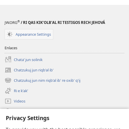
®
JW.ORG
/ RI QAS KIKʼOLBʼAL RI TESTIGOS RECH JEHOVÁ
Appearance Settings
Enlaces
Chataʼ jun solinik
Chatzukuj jun riqb'al ib'
(opens
new
Chatzukuj jun nim riqb'al ib' re oxib' q'ij
(opens
window)
new
Ri e kʼakʼ
window)
Videos
Chawilaʼ JW.ORG
Privacy Settings
Kuchuj
(opens