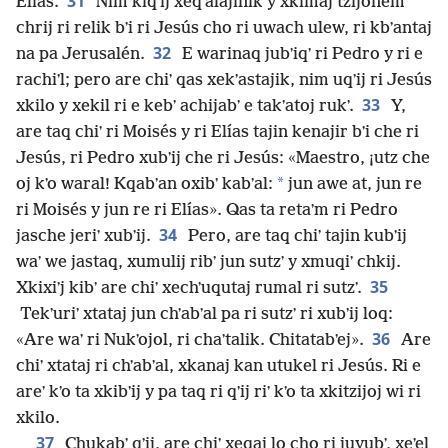
31
Elías.
Nim kiqʼij xeqʼalajinik y xkimaj tzijonem
chrij ri relik bʼi ri Jesús cho ri uwach ulew, ri kbʼantaj
32
na pa Jerusalén.
E warinaq jubʼiqʼ ri Pedro y ri e
rachiʼl; pero are chiʼ qas xekʼastajik, nim uqʼij ri Jesús
33
xkilo y xekil ri e kebʼ achijabʼ e takʼatoj rukʼ.
Y,
are taq chiʼ ri Moisés y ri Elías tajin kenajir bʼi che ri
Jesús, ri Pedro xubʼij che ri Jesús: «Maestro, ¡utz che
*
oj kʼo waral! Kqabʼan oxibʼ kabʼal:
jun awe at, jun re
ri Moisés y jun re ri Elías». Qas ta retaʼm ri Pedro
34
jasche jeriʼ xubʼij.
Pero, are taq chiʼ tajin kubʼij
waʼ we jastaq, xumulij ribʼ jun sutzʼ y xmuqiʼ chkij.
35
Xkixiʼj kibʼ are chiʼ xechʼuqutaj rumal ri sutzʼ.
Tekʼuriʼ xtataj jun chʼabʼal pa ri sutzʼ ri xubʼij loq:
36
«Are waʼ ri Nukʼojol, ri chaʼtalik. Chitatabʼej».
Are
chiʼ xtataj ri chʼabʼal, xkanaj kan utukel ri Jesús. Ri e
areʼ kʼo ta xkibʼij y pa taq ri qʼij riʼ kʼo ta xkitzijoj wi ri
xkilo.
37
Chukabʼ qʼij, are chiʼ xeqaj lo cho ri juyubʼ, xeʼel