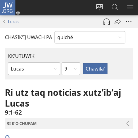
JW.ORG
Umajixik
sesión
Kakʼex
Chawilaʼ
RI
(opens
ri
JW.ORG
KK
Lucas
new
chʼabʼal
RI
window)
rech
ME
CHASIKʼIJ UWACH PA
ri Internet
KKʼUTUWIK
K'utunem
Wuj
re
ri
Ri utz taq noticias xutzʼibʼaj
Biblia
Lucas
9:1-62
RI KʼO CHUPAM