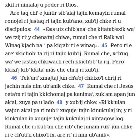
xkil ri nimalaj u poder ri Dios.
Are taq chiʼ e juntir sibʼalaj tajin kemayin rumal
ronojel ri jastaq ri tajin kubʼano, xubʼij chke ri u
44
discípulos:
«Qas utz chibʼanaʼ che kitatabʼexik waʼ
we tzij riʼ y chenaʼtaj chiwe, rumal che ri Ralkʼwal
45
*
Winaq kjach na
pa kiqʼabʼ ri e winaq».
Pero ri e
areʼ xkichʼobʼ ta rij ri tajin kubʼij. Rumal che, xchʼuq
waʼ we jastaq chkiwach rech kkichʼobʼ ta rij. Pero
kkixiʼj kibʼ kkitaʼ más che chrij ri xubʼij.
46
Tekʼuriʼ xmajtaj jun chʼaʼoj chkixoʼl chrij ri
47
jachin más nim ubʼanik chke.
Rumal che ri Jesús
retaʼm ri tajin kkichomaj pa kanimaʼ, xukʼam apan jun
48
akʼal, xuya pa u lado
y xubʼij chke: «Ri kkʼulan
wajun akʼal pa ri nubʼiʼ xuqujeʼ tajin kinukʼulaj in; y ri
kinkʼulan in xuqujeʼ tajin kukʼulaj ri xintaqow loq.
Rumal che ri kubʼan che ribʼ che junam rukʼ jun chke
ri e chʼutiʼn chixoʼl ix, are riʼ ri nim ubʼanik».