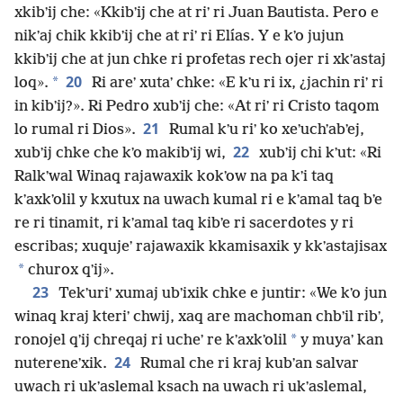
xkibʼij che: «Kkibʼij che at riʼ ri Juan Bautista. Pero e
nikʼaj chik kkibʼij che at riʼ ri Elías. Y e kʼo jujun
kkibʼij che at jun chke ri profetas rech ojer ri xkʼastaj
20
*
loq».
Ri areʼ xutaʼ chke: «E kʼu ri ix, ¿jachin riʼ ri
in kibʼij?». Ri Pedro xubʼij che: «At riʼ ri Cristo taqom
21
lo rumal ri Dios».
Rumal kʼu riʼ ko xeʼuchʼabʼej,
22
xubʼij chke che kʼo makibʼij wi,
xubʼij chi kʼut: «Ri
Ralkʼwal Winaq rajawaxik kokʼow na pa kʼi taq
kʼaxkʼolil y kxutux na uwach kumal ri e kʼamal taq bʼe
re ri tinamit, ri kʼamal taq kibʼe ri sacerdotes y ri
escribas; xuqujeʼ rajawaxik kkamisaxik y kkʼastajisax
*
churox qʼij».
23
Tekʼuriʼ xumaj ubʼixik chke e juntir: «We kʼo jun
winaq kraj kteriʼ chwij, xaq are machoman chbʼil ribʼ,
*
ronojel qʼij chreqaj ri ucheʼ re kʼaxkʼolil
y muyaʼ kan
24
nutereneʼxik.
Rumal che ri kraj kubʼan salvar
uwach ri ukʼaslemal ksach na uwach ri ukʼaslemal,