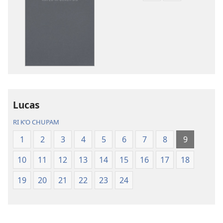
publications
recordings
download
download
options
options
Ri
Ri
Biblia
Biblia
pa
pa
kʼicheʼ
kʼicheʼ
Lucas
RI KʼO CHUPAM
1
2
3
4
5
6
7
8
9
10
11
12
13
14
15
16
17
18
19
20
21
22
23
24