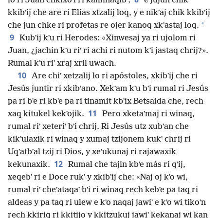
lo ri Juan chkixoʼl ri kaminaqibʼ;
e jujun chik
kkibʼij che are ri Elías xtzalij loq, y e nikʼaj chik kkibʼij
*
che jun chke ri profetas re ojer kanoq xkʼastaj loq.
9
Kubʼij kʼu ri Herodes: «Xinwesaj ya ri ujolom ri
Juan, ¿jachin kʼu riʼ ri achi ri nutom kʼi jastaq chrij?».
Rumal kʼu riʼ xraj xril uwach.
10
Are chiʼ xetzalij lo ri apóstoles, xkibʼij che ri
Jesús juntir ri xkibʼano. Xekʼam kʼu bʼi rumal ri Jesús
pa ri bʼe ri kbʼe pa ri tinamit kbʼix Betsaida che, rech
11
xaq kitukel kekʼojik.
Pero xketaʼmaj ri winaq,
rumal riʼ xeteriʼ bʼi chrij. Ri Jesús utz xubʼan che
kikʼulaxik ri winaq y xumaj tzijonem kukʼ chrij ri
Uqʼatbʼal tzij ri Dios, y xeʼukunaj ri rajawaxik
12
kekunaxik.
Rumal che tajin kbʼe más ri qʼij,
xeqebʼ ri e Doce rukʼ y xkibʼij che: «Naj oj kʼo wi,
rumal riʼ cheʼataqaʼ bʼi ri winaq rech kebʼe pa taq ri
aldeas y pa taq ri ulew e kʼo naqaj jawiʼ e kʼo wi tikoʼn
rech kkiriq ri kkitijo y kkitzukuj jawiʼ kekanaj wi kan