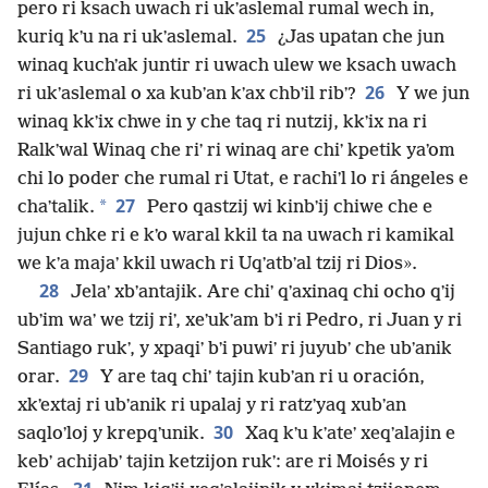
pero ri ksach uwach ri ukʼaslemal rumal wech in,
25
kuriq kʼu na ri ukʼaslemal.
¿Jas upatan che jun
winaq kuchʼak juntir ri uwach ulew we ksach uwach
26
ri ukʼaslemal o xa kubʼan kʼax chbʼil ribʼ?
Y we jun
winaq kkʼix chwe in y che taq ri nutzij, kkʼix na ri
Ralkʼwal Winaq che riʼ ri winaq are chiʼ kpetik yaʼom
chi lo poder che rumal ri Utat, e rachiʼl lo ri ángeles e
27
*
chaʼtalik.
Pero qastzij wi kinbʼij chiwe che e
jujun chke ri e kʼo waral kkil ta na uwach ri kamikal
we kʼa majaʼ kkil uwach ri Uqʼatbʼal tzij ri Dios».
28
Jelaʼ xbʼantajik. Are chiʼ qʼaxinaq chi ocho qʼij
ubʼim waʼ we tzij riʼ, xeʼukʼam bʼi ri Pedro, ri Juan y ri
Santiago rukʼ, y xpaqiʼ bʼi puwiʼ ri juyubʼ che ubʼanik
29
orar.
Y are taq chiʼ tajin kubʼan ri u oración,
xkʼextaj ri ubʼanik ri upalaj y ri ratzʼyaq xubʼan
30
saqloʼloj y krepqʼunik.
Xaq kʼu kʼateʼ xeqʼalajin e
kebʼ achijabʼ tajin ketzijon rukʼ: are ri Moisés y ri