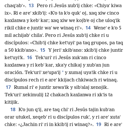
13
chaqʼabʼ».
Pero ri Jesús xubʼij chke: «Chiyaʼ kiwa
ix». Ri e areʼ xkibʼij: «Kʼo ta kʼo qukʼ oj, xaq xiw cinco
kaxlanwa y kebʼ kar; xaq xiw we kojbʼe oj che uloqʼik
14
rikil chke e juntir waʼ we winaq riʼ».
Weneʼ e kʼo 5
mil achijabʼ chilaʼ. Pero ri Jesús xubʼij chke ri u
discípulos: «Chibʼij chke ketʼuyiʼ pa taq grupos, pa taq
15
a 50 kkibʼano».
Y jeriʼ xkibʼano: xkibʼij chke juntir
16
ketʼuyiʼk.
Tekʼuriʼ ri Jesús xukʼam ri cinco
kaxlanwa y ri kebʼ kar, xkaʼy chikaj y xubʼan jun
*
oración. Tekʼuriʼ xeʼupaʼij
y xumaj uyaʼik chke ri u
discípulos rech ri e areʼ kkijach chkiwach ri winaq.
17
Rumal riʼ e juntir xewaʼik y sibʼalaj xenojik.
Tekʼuriʼ xekimulij 12 chakach kaxlanwa ri xkʼis ta
kitijik.
18
Kʼo jun qʼij, are taq chiʼ ri Jesús tajin kubʼan
orar utukel, xeqebʼ ri u discípulos rukʼ, y ri areʼ xutaʼ
19
chke: «¿Jachin riʼ ri in kkibʼij ri winaq?».
Ri e areʼ