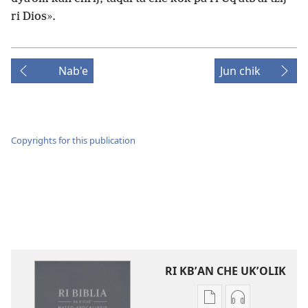
ri Dios».
Nab'e
Jun chik
Copyrights for this publication
RI KBʼAN CHE UKʼOLIK
Digital
Audio