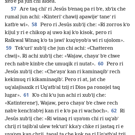
xebʼe pa jun chi aldea.
57
Are taq chiʼ ri Jesús bʼenaq pa ri bʼe, xbʼix che
rumal jun achi: «Kinteriʼ chawij apawijeʼ taneʼ ri
58
katbʼe wi».
Pero ri Jesús xubʼij che: «Ri zorros kʼo
kijul y ri e chikop aj uwo kaj kʼo kisok, pero ri
Ralkwal Winaq kʼo ta jawiʼ kuqʼoyobʼa wi ri ujolom».
59
Tekʼuriʼ xubʼij che jun chi achi: «Chatteren
chwij». Ri achi xubʼij che: «Wajaw, chayaʼ bʼe chwe
60
rech nabʼe kinbʼe che umuqik ri nutat».
Pero ri
Jesús xubʼij che: «Cheʼayaʼ kan ri kaminaqibʼ rech
kekimuq ri kikaminaqibʼ. Pero ri at, jat che
uqʼalajisaxik ri Uqʼatbʼal tzij ri Dios pa ronojel taq
61
lugar».
Kʼo chi kʼu jun achi ri xubʼij che:
«Katintereneʼj, Wajaw, pero chayaʼ bʼe chwe rech
62
nabʼe kenchʼabʼej kan ri e kʼo pa ri wachoch».
Ri
Jesús xubʼij che: «Ri winaq ri uyaʼom chi ri uqʼabʼ
chrij ri tajibʼal ulew tekʼuriʼ kkaʼy chke ri jastaq ri e
uyaʼom kan chrij, taqal ta che kok pa ri Uqʼatbʼal tzij