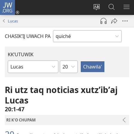
JW.ORG
Umajixik
sesión
Kakʼex
Chawilaʼ
RI
(opens
ri
JW.ORG
KK
Lucas
new
chʼabʼal
RI
window)
rech
ME
CHASIKʼIJ UWACH PA
ri Internet
KKʼUTUWIK
K'utunem
Wuj
re
ri
Ri utz taq noticias xutzʼibʼaj
Biblia
Lucas
20:1-47
RI KʼO CHUPAM