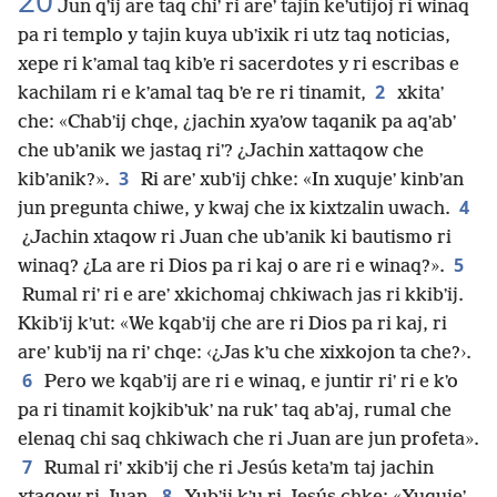
20
Jun qʼij are taq chiʼ ri areʼ tajin keʼutijoj ri winaq
pa ri templo y tajin kuya ubʼixik ri utz taq noticias,
xepe ri kʼamal taq kibʼe ri sacerdotes y ri escribas e
2
kachilam ri e kʼamal taq bʼe re ri tinamit,
xkitaʼ
che: «Chabʼij chqe, ¿jachin xyaʼow taqanik pa aqʼabʼ
che ubʼanik we jastaq riʼ? ¿Jachin xattaqow che
3
kibʼanik?».
Ri areʼ xubʼij chke: «In xuqujeʼ kinbʼan
4
jun pregunta chiwe, y kwaj che ix kixtzalin uwach.
¿Jachin xtaqow ri Juan che ubʼanik ki bautismo ri
5
winaq? ¿La are ri Dios pa ri kaj o are ri e winaq?».
Rumal riʼ ri e areʼ xkichomaj chkiwach jas ri kkibʼij.
Kkibʼij kʼut: «We kqabʼij che are ri Dios pa ri kaj, ri
areʼ kubʼij na riʼ chqe: ‹¿Jas kʼu che xixkojon ta che?›.
6
Pero we kqabʼij are ri e winaq, e juntir riʼ ri e kʼo
pa ri tinamit kojkibʼukʼ na rukʼ taq abʼaj, rumal che
elenaq chi saq chkiwach che ri Juan are jun profeta».
7
Rumal riʼ xkibʼij che ri Jesús ketaʼm taj jachin
8