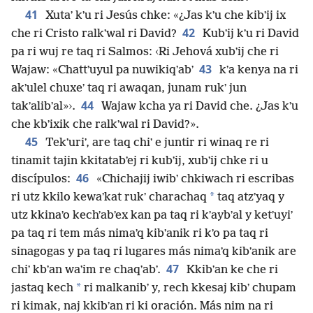
41
Xutaʼ kʼu ri Jesús chke: «¿Jas kʼu che kibʼij ix
42
che ri Cristo ralkʼwal ri David?
Kubʼij kʼu ri David
pa ri wuj re taq ri Salmos: ‹Ri Jehová xubʼij che ri
43
Wajaw: «Chattʼuyul pa nuwikiqʼabʼ
kʼa kenya na ri
akʼulel chuxeʼ taq ri awaqan, junam rukʼ jun
44
takʼalibʼal»›.
Wajaw kcha ya ri David che. ¿Jas kʼu
che kbʼixik che ralkʼwal ri David?».
45
Tekʼuriʼ, are taq chiʼ e juntir ri winaq re ri
tinamit tajin kkitatabʼej ri kubʼij, xubʼij chke ri u
46
discípulos:
«Chichajij iwibʼ chkiwach ri escribas
*
ri utz kkilo kewaʼkat rukʼ charachaq
taq atzʼyaq y
utz kkinaʼo kechʼabʼex kan pa taq ri kʼaybʼal y ketʼuyiʼ
pa taq ri tem más nimaʼq kibʼanik ri kʼo pa taq ri
sinagogas y pa taq ri lugares más nimaʼq kibʼanik are
47
chiʼ kbʼan waʼim re chaqʼabʼ.
Kkibʼan ke che ri
*
jastaq kech
ri malkanibʼ y, rech kkesaj kibʼ chupam
ri kimak, naj kkibʼan ri ki oración. Más nim na ri