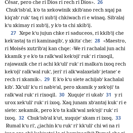
26
César, pero che ri Dios ri rech ri Dios».
Chukʼisbʼal, kʼo ta xekowinik xkibʼano rech xqaj pa
kiqʼabʼ rukʼ taq ri xubʼij chkiwach ri e winaq. Sibʼalaj
kʼu xkimay ri xubʼij, y kʼo ta chi xkibʼij.
27
Xepe kʼu jujun chke ri saduceos, ri kkibʼij che
28
kekʼastaj ta ri kaminaqibʼ, y xkitaʼ che:
«Maestro,
ri Moisés xutzʼibʼaj kan chqe: ‹We ri rachalal jun achi
kkamik y e kʼo ta ralkʼwal kekʼojiʼ rukʼ ri rixoqil,
rajawaxik che ri achi kkʼuliʼ rukʼ ri malkaʼn ixoq rech
kekʼojiʼ ralkʼwal rukʼ, jeriʼ ri alkʼwalaxelabʼ jetaneʼ e
29
rech ri xkamik›.
E kʼo kʼu siete achijabʼ kachalal
kibʼ. Xkʼuliʼ kʼu ri nabʼeʼal, pero xkamik y xekʼojiʼ ta
30
31
ralkʼwal rukʼ ri rixoqil.
Xuqujeʼ ri ukabʼ
y ri
urox xekʼuliʼ rukʼ ri ixoq. Xaq junam xbʼantaj kukʼ ri e
siete: xekamik, pero kʼo ta kalkʼwal xekʼojiʼ rukʼ ri
32
33
ixoq.
Chukʼisbʼal kʼut, xuqujeʼ xkam ri ixoq.
Rumal kʼu riʼ, ¿jachin kʼu rukʼ riʼ kkʼuliʼ chi wi na ri