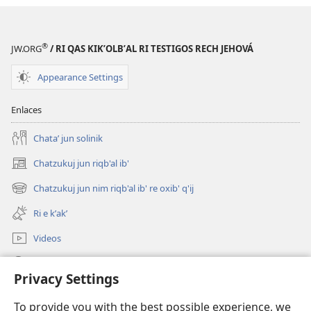
®
JW.ORG
/ RI QAS KIKʼOLBʼAL RI TESTIGOS RECH JEHOVÁ
Appearance Settings
Enlaces
Chataʼ jun solinik
Chatzukuj jun riqb'al ib'
(opens
new
Chatzukuj jun nim riqb'al ib' re oxib' q'ij
(opens
window)
new
Ri e kʼakʼ
window)
Videos
Chawilaʼ JW.ORG
Privacy Settings
Kuchuj
(opens
To provide you with the best possible experience, we