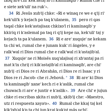
ixoq are chiʼ kekʼastaj lo ri kaminaqibʼ? Rumal che ri
e siete xekʼuliʼ na rukʼ».
34
Ri Jesús xubʼij chke: «Ri e winaq re we e qʼij riʼ
35
kekʼuliʼk y kejach pa taq kʼulanem,
pero ri qas
taqal chke kekʼastajisax chkixoʼl ri kaminaqibʼ y
kkiriq ri kʼaslemal pa taq ri qʼij kepe na, kekʼuliʼ taj y
36
kejach ta pa kʼulanem.
Ri e areʼ xuqujeʼ ne kekam
ta chi wi, rumal che e junam kukʼ ri ángeles, y e
ralkʼwal ri Dios rumal che e ralkʼwal ri kʼastajibʼal.
37
Xuqujeʼ ne ri Moisés xuqʼalajisaj ri xbʼantaj pa ri
mat kʼix chrij ri kikʼastajibʼal ri kaminaqibʼ, are chiʼ
xubʼij ‹ri Dios re ri Abrahán, ri Dios re ri Isaac y ri
38
*
Dios re ri Jacob› che ri Jehová.
Ri areʼ ki Dios
ta kaminaqibʼ xaneʼ kech ri e kʼaslik, rumal che
39
chuwach ri areʼ e juntir e kʼaslik».
Are chiʼ e jujun
chke ri escribas xkita ri xubʼij, xkibʼij che: «Maestro,
40
utz ri respuesta xayaʼo».
Rumal che kkaj taj kel
kikʼixbʼal kʼo ta chi jun kraj kukʼot más uchiʼ.