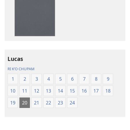
publications
recordings
download
download
options
options
Ri
Ri
Biblia
Biblia
pa
pa
kʼicheʼ
kʼicheʼ
Lucas
RI KʼO CHUPAM
1
2
3
4
5
6
7
8
9
10
11
12
13
14
15
16
17
18
19
20
21
22
23
24