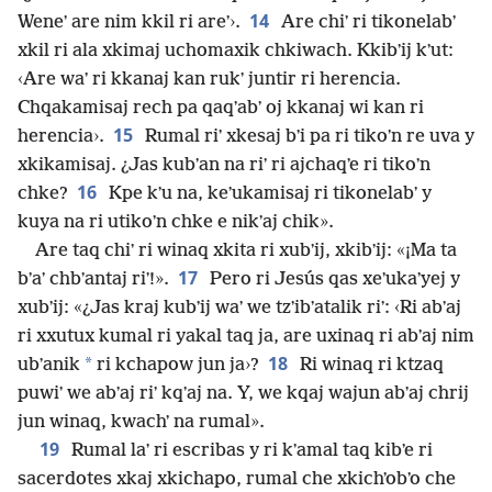
14
Weneʼ are nim kkil ri areʼ›.
Are chiʼ ri tikonelabʼ
xkil ri ala xkimaj uchomaxik chkiwach. Kkibʼij kʼut:
‹Are waʼ ri kkanaj kan rukʼ juntir ri herencia.
Chqakamisaj rech pa qaqʼabʼ oj kkanaj wi kan ri
15
herencia›.
Rumal riʼ xkesaj bʼi pa ri tikoʼn re uva y
xkikamisaj. ¿Jas kubʼan na riʼ ri ajchaqʼe ri tikoʼn
16
chke?
Kpe kʼu na, keʼukamisaj ri tikonelabʼ y
kuya na ri utikoʼn chke e nikʼaj chik».
Are taq chiʼ ri winaq xkita ri xubʼij, xkibʼij: «¡Ma ta
17
bʼaʼ chbʼantaj riʼ!».
Pero ri Jesús qas xeʼukaʼyej y
xubʼij: «¿Jas kraj kubʼij waʼ we tzʼibʼatalik riʼ: ‹Ri abʼaj
ri xxutux kumal ri yakal taq ja, are uxinaq ri abʼaj nim
18
*
ubʼanik
ri kchapow jun ja›?
Ri winaq ri ktzaq
puwiʼ we abʼaj riʼ kqʼaj na. Y, we kqaj wajun abʼaj chrij
jun winaq, kwachʼ na rumal».
19
Rumal laʼ ri escribas y ri kʼamal taq kibʼe ri
sacerdotes xkaj xkichapo, rumal che xkichʼobʼo che