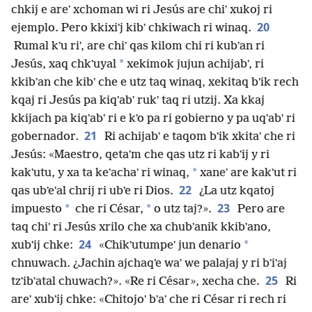
chkij e areʼ xchoman wi ri Jesús are chiʼ xukoj ri
20
ejemplo. Pero kkixiʼj kibʼ chkiwach ri winaq.
Rumal kʼu riʼ, are chiʼ qas kilom chi ri kubʼan ri
*
Jesús, xaq chkʼuyal
xekimok jujun achijabʼ, ri
kkibʼan che kibʼ che e utz taq winaq, xekitaq bʼik rech
kqaj ri Jesús pa kiqʼabʼ rukʼ taq ri utzij. Xa kkaj
kkijach pa kiqʼabʼ ri e kʼo pa ri gobierno y pa uqʼabʼ ri
21
gobernador.
Ri achijabʼ e taqom bʼik xkitaʼ che ri
Jesús: «Maestro, qetaʼm che qas utz ri kabʼij y ri
*
kakʼutu, y xa ta keʼachaʼ ri winaq,
xaneʼ are kakʼut ri
22
qas ubʼeʼal chrij ri ubʼe ri Dios.
¿La utz kqatoj
23
*
*
impuesto
che ri César,
o utz taj?».
Pero are
taq chiʼ ri Jesús xrilo che xa chubʼanik kkibʼano,
24
*
xubʼij chke:
«Chikʼutumpeʼ jun denario
chnuwach. ¿Jachin ajchaqʼe waʼ we palajaj y ri bʼiʼaj
25
tzʼibʼatal chuwach?». «Re ri César», xecha che.
Ri
areʼ xubʼij chke: «Chitojoʼ bʼaʼ che ri César ri rech ri