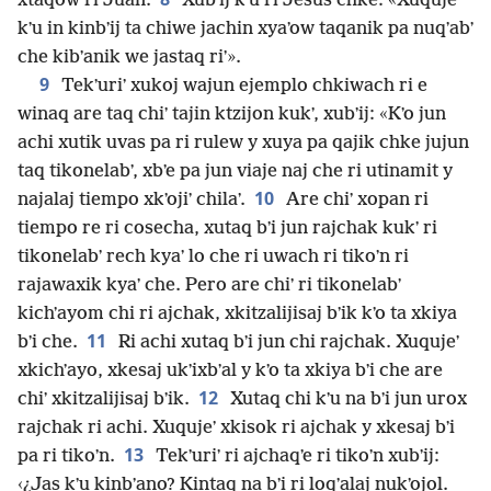
xtaqow ri Juan.
Xubʼij kʼu ri Jesús chke: «Xuqujeʼ
kʼu in kinbʼij ta chiwe jachin xyaʼow taqanik pa nuqʼabʼ
che kibʼanik we jastaq riʼ».
9
Tekʼuriʼ xukoj wajun ejemplo chkiwach ri e
winaq are taq chiʼ tajin ktzijon kukʼ, xubʼij: «Kʼo jun
achi xutik uvas pa ri rulew y xuya pa qajik chke jujun
taq tikonelabʼ, xbʼe pa jun viaje naj che ri utinamit y
10
najalaj tiempo xkʼojiʼ chilaʼ.
Are chiʼ xopan ri
tiempo re ri cosecha, xutaq bʼi jun rajchak kukʼ ri
tikonelabʼ rech kyaʼ lo che ri uwach ri tikoʼn ri
rajawaxik kyaʼ che. Pero are chiʼ ri tikonelabʼ
kichʼayom chi ri ajchak, xkitzalijisaj bʼik kʼo ta xkiya
11
bʼi che.
Ri achi xutaq bʼi jun chi rajchak. Xuqujeʼ
xkichʼayo, xkesaj ukʼixbʼal y kʼo ta xkiya bʼi che are
12
chiʼ xkitzalijisaj bʼik.
Xutaq chi kʼu na bʼi jun urox
rajchak ri achi. Xuqujeʼ xkisok ri ajchak y xkesaj bʼi
13
pa ri tikoʼn.
Tekʼuriʼ ri ajchaqʼe ri tikoʼn xubʼij:
‹¿Jas kʼu kinbʼano? Kintaq na bʼi ri loqʼalaj nukʼojol.