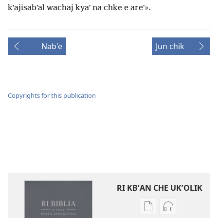
kʼajisabʼal wachaj kyaʼ na chke e areʼ».
Nab'e
Jun chik
Copyrights for this publication
RI KBʼAN CHE UKʼOLIK
Digital
Audio