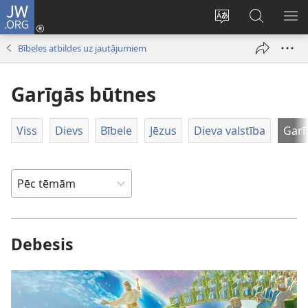
JW.ORG
Pieteikties
(opens
Mainīt
Meklēt
PA
new
vietnes
vietnē
IZV
Bībeles atbildes uz jautājumiem
window)
valodu
JW.ORG
Garīgās būtnes
Viss
Dievs
Bībele
Jēzus
Dieva valstība
Garī
Debesis