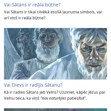
Vai Sātans ir reāla būtne?
Vai Sātans ir tikai cilvēkā esošā ļaunuma simbols, vai
arī viņš ir reāla būtne?
Vai Dievs ir radījis Sātanu?
Kā ir radies Sātans jeb Velns? Uzziniet, kāpēc Jēzus par
Velnu teica, ka viņš
”nav noturējies
patiesībā”.