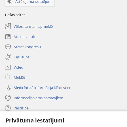
Attēlojuma iestatījumi
Tiešās saites
Vēlos, lai mani apmeklē
Atrast sapulci
(opens
new
Atrast kongresu
(opens
window)
new
Kas jauns?
window)
Video
Meklēt
Medicīniskā informācija klīnicistiem
Informācija varas pārstāvjiem
Palīdzība
Privātuma iestatījumi
Ziedojumi
(opens