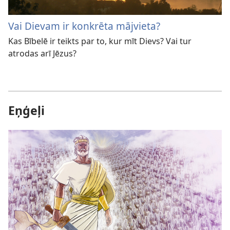
Vai Dievam ir konkrēta mājvieta?
Kas Bībelē ir teikts par to, kur mīt Dievs? Vai tur
atrodas arī Jēzus?
Eņģeļi