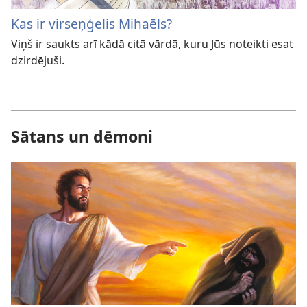
Kas ir virseņģelis Mihaēls?
Viņš ir saukts arī kādā citā vārdā, kuru Jūs noteikti esat
dzirdējuši.
Sātans un dēmoni