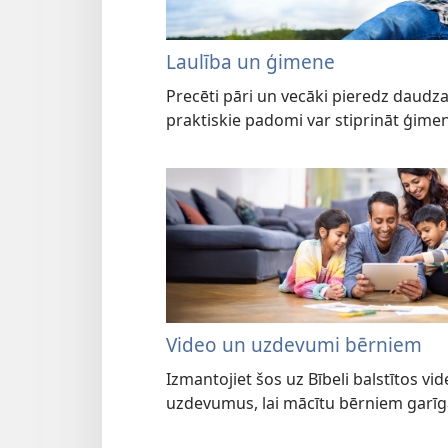
Laulība un ģimene
Precēti pāri un vecāki pieredz daudza
praktiskie padomi var stiprināt ģimen
Video un uzdevumi bērniem
Izmantojiet šos uz Bībeli balstītos vi
uzdevumus, lai mācītu bērniem garīga