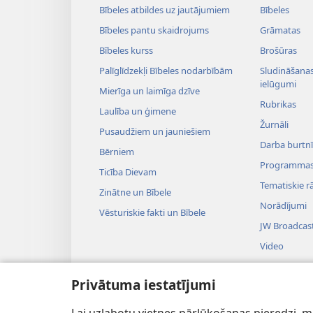
Bībeles atbildes uz jautājumiem
Bībeles
Bībeles pantu skaidrojums
Grāmatas
Bībeles kurss
Brošūras
Palīglīdzekļi Bībeles nodarbībām
Sludināšanas 
ielūgumi
Mierīga un laimīga dzīve
Rubrikas
Laulība un ģimene
Žurnāli
Pusaudžiem un jauniešiem
Darba burtnī
Bērniem
Programma
Ticība Dievam
Tematiskie rā
Zinātne un Bībele
Norādījumi
Vēsturiskie fakti un Bībele
JW Broadcas
Video
Mūzika
Privātuma iestatījumi
Uzvedumu au
Teatralizēti B