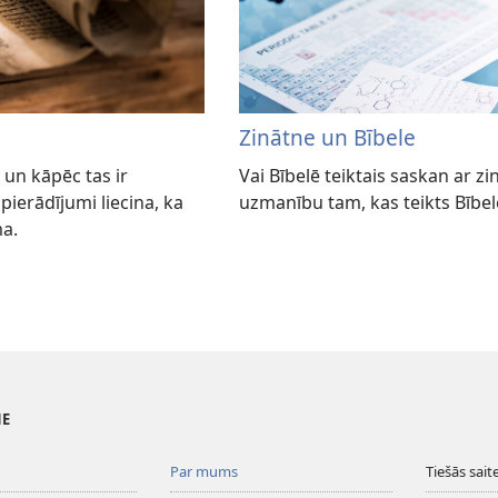
Zinātne un Bībele
 un kāpēc tas ir
Vai Bībelē teiktais saskan ar z
 pierādījumi liecina, ka
uzmanību tam, kas teikts Bībelē 
ma.
NE
Par mums
Tiešās sait