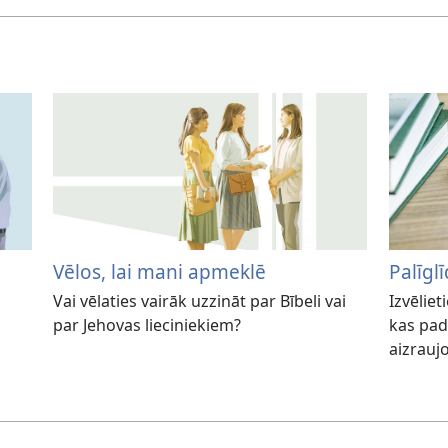
Vēlos, lai mani apmeklē
Palīgl
Vai vēlaties vairāk uzzināt par Bībeli vai
Izvēliet
par Jehovas lieciniekiem?
kas pad
aizrauj