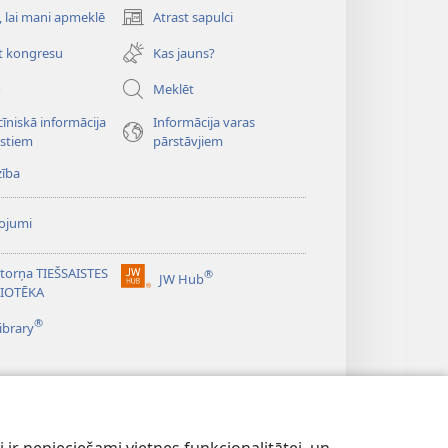
, lai mani apmeklē
Atrast sapulci
(opens
new
t kongresu
Kas jauns?
window)
o
Meklēt
īniskā informācija
Informācija varas
istiem
pārstāvjiem
zība
ojumi
torņa TIEŠSAISTES
®
JW Hub
(opens
LIOTĒKA
new
®
window)
ibrary