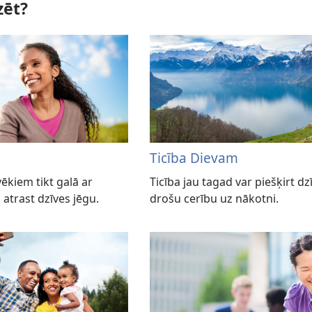
zēt?
Ticība Dievam
vēkiem tikt galā ar
Ticība jau tagad var piešķirt dzīv
atrast dzīves jēgu.
drošu cerību uz nākotni.