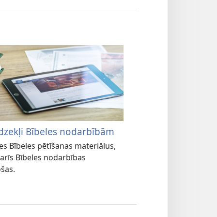
īdzekļi Bībeles nodarbībām
ies Bībeles pētīšanas materiālus,
arīs Bībeles nodarbības
ošas.