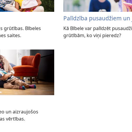
Palīdzība pusaudžiem un
s grūtības. Bībeles
Kā Bībele var palīdzēt pusaudž
es saites.
grūtībām, ko viņi pieredz?
deo un aizraujošos
s vērtības.