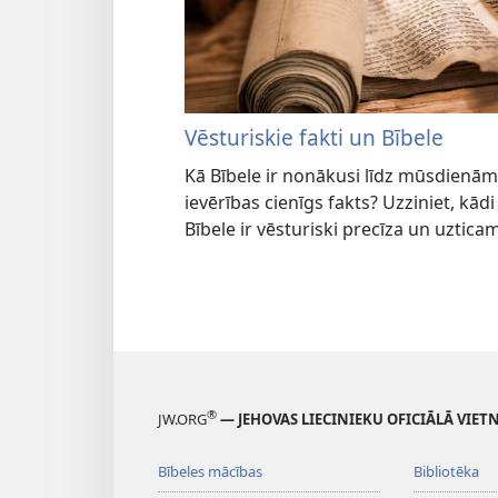
Vēsturiskie fakti un Bībele
Kā Bībele ir nonākusi līdz mūsdienām
ievērības cienīgs fakts? Uzziniet, kādi
Bībele ir vēsturiski precīza un uztica
®
JW.ORG
— JEHOVAS LIECINIEKU OFICIĀLĀ VIET
Bībeles mācības
Bibliotēka