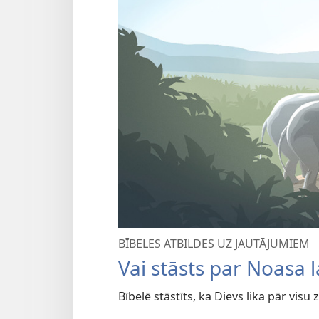
BĪBELES ATBILDES UZ JAUTĀJUMIEM
Vai stāsts par Noasa l
Bībelē stāstīts, ka Dievs lika pār vis