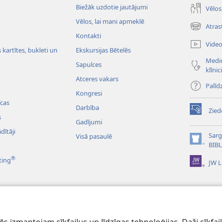
Biežāk uzdotie jautājumi
Vēlos
Vēlos, lai mani apmeklē
Atras
(opens
Kontakti
new
Vide
window)
kartītes, bukleti un
Ekskursijas Bētelēs
Medic
Sapulces
klīnic
Atceres vakars
Palīd
Kongresi
cas
Darbība
Zied
(opens
s
Gadījumi
new
dītāji
window)
Sarg
Visā pasaulē
(opens
BIB
new
®
ting
JW L
window)
dioieraksti
ībeles lasījumi