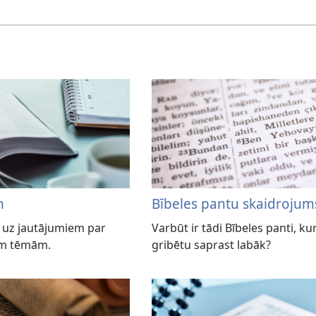
m
Bībeles pantu skaidrojum
z uz jautājumiem par
Varbūt ir tādi Bībeles panti, ku
tām tēmām.
gribētu saprast labāk?