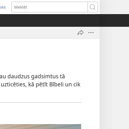
ties
ens
Meklēt
dow)
 jau daudzus gadsimtus tā
zticēties, kā pētīt Bībeli un cik