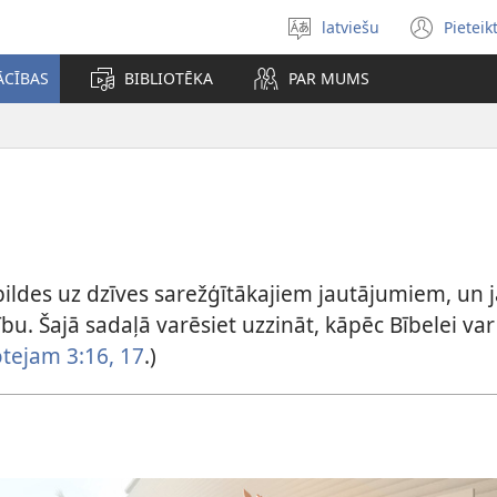
latviešu
Pieteik
Izvēlieties
(op
valodu
new
ĀCĪBAS
BIBLIOTĒKA
PAR MUMS
win
bildes uz dzīves sarežģītākajiem jautājumiem, un
bu. Šajā sadaļā varēsiet uzzināt, kāpēc Bībelei var u
otejam 3:16, 17
.)