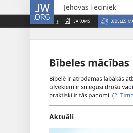
JW.ORG
Jehovas liecinieki
SĀKUMS
BĪBELES M
Bībeles mācības
Bībelē ir atrodamas labākās at
cilvēkiem ir sniegusi drošu vadī
praktiski ir tās padomi. (
2. Tim
Aktuāli