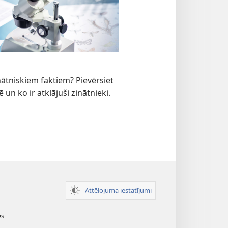
inātniskiem faktiem? Pievērsiet
un ko ir atklājuši zinātnieki.
Attēlojuma iestatījumi
es