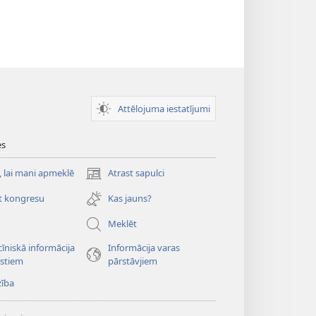
Attēlojuma iestatījumi
es
, lai mani apmeklē
Atrast sapulci
(opens
new
t kongresu
Kas jauns?
window)
o
Meklēt
īniskā informācija
Informācija varas
istiem
pārstāvjiem
zība