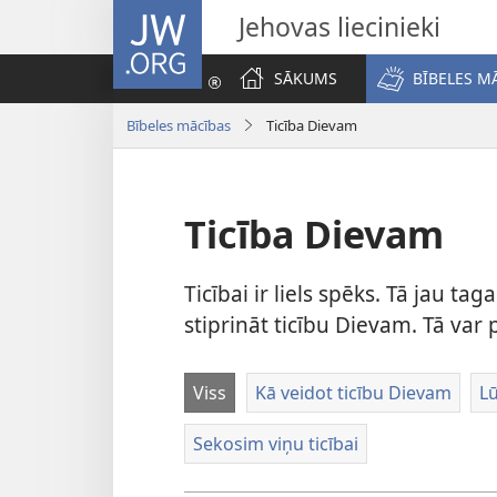
JW.ORG
Jehovas liecinieki
SĀKUMS
BĪBELES M
Bībeles mācības
Ticība Dievam
Ticība Dievam
Ticībai ir liels spēks. Tā jau tag
stiprināt ticību Dievam. Tā var 
Viss
Kā veidot ticību Dievam
L
Sekosim viņu ticībai