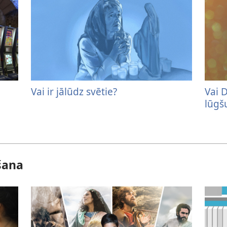
Vai ir jālūdz svētie?
Vai D
lūgš
šana