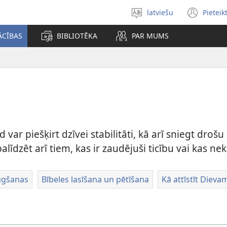
latviešu
Pieteik
Izvēlieties
(op
valodu
new
ĀCĪBAS
BIBLIOTĒKA
PAR MUMS
win
ad var piešķirt dzīvei stabilitāti, kā arī sniegt droš
palīdzēt arī tiem, kas ir zaudējuši ticību vai kas n
ūgšanas
Bībeles lasīšana un pētīšana
Kā attīstīt Dieva