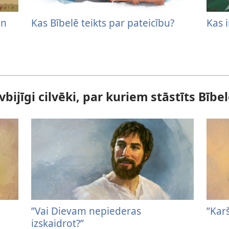
un
Kas Bībelē teikts par pateicību?
Kas i
vbijīgi cilvēki, par kuriem stāstīts Bībe
”Vai Dievam nepiederas
”Kar
izskaidrot?”