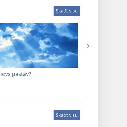
Skatīt visu
Dievs pastāv?
Vai pastāv Dievs
Skatīt visu