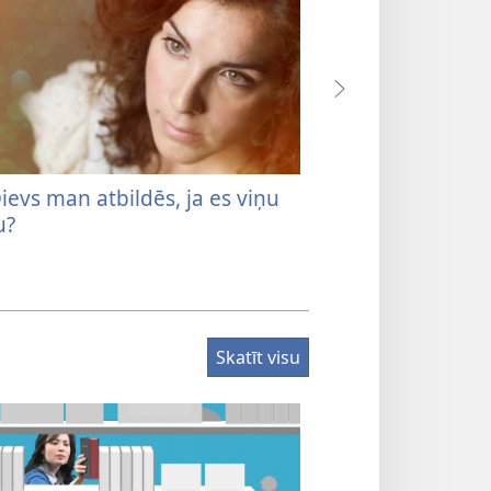
ievs man atbildēs, ja es viņu
Vai Dievs dzird
u?
Skatīt visu