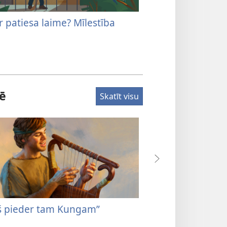
r patiesa laime? Mīlestība
Aizspriedumi. Ap
lē
Skatīt visu
š pieder tam Kungam”
Elija saglabāja i
pieredzēja neta