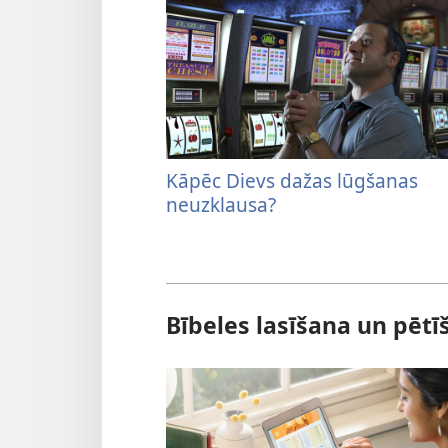
Kāpēc Dievs dažas lūgšanas
neuzklausa?
Bībeles lasīšana un pētī