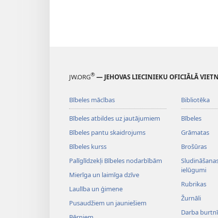
®
JW.ORG
— JEHOVAS LIECINIEKU OFICIĀLĀ VIET
Bībeles mācības
Bibliotēka
Bībeles atbildes uz jautājumiem
Bībeles
Bībeles pantu skaidrojums
Grāmatas
Bībeles kurss
Brošūras
Palīglīdzekļi Bībeles nodarbībām
Sludināšanas 
ielūgumi
Mierīga un laimīga dzīve
Rubrikas
Laulība un ģimene
Žurnāli
Pusaudžiem un jauniešiem
Darba burtnī
Bērniem