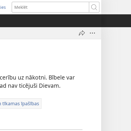
ties
ens
Meklēt
dow)
u cerību uz nākotni. Bībele var
ekad nav ticējuši Dievam.
m tīkamas īpašības