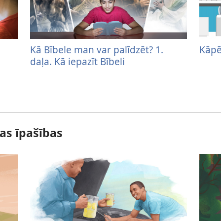
Kā Bībele man var palīdzēt? 1.
Kāpēc
daļa. Kā iepazīt Bībeli
as īpašības