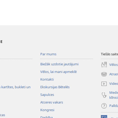
NE
Par mums
Tiešās sait
Biežāk uzdotie jautājumi
Vēlos
Vēlos, lai mani apmeklē
Atras
(opens
Kontakti
new
Vide
window)
kartītes, bukleti un
Ekskursijas Bētelēs
Medic
Sapulces
klīnic
Atceres vakars
Palīd
Kongresi
cas
Darbība