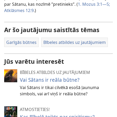
par Sātanu, kas nozīmē ”pretinieks”. (
1. Mozus 3:1—5;
Atklāsmes 12:9
.)
Ar šo jautājumu saistītās tēmas
Garīgās būtnes
Bībeles atbildes uz jautājumiem
Jūs varētu interesēt
BĪBELES ATBILDES UZ JAUTĀJUMIEM
Vai Sātans ir reāla būtne?
Vai Sātans ir tikai cilvēkā esošā ļaunuma
simbols, vai arī viņš ir reāla būtne?
ATMOSTIETIES!
Kas Bībelē teikts par spiritismu?