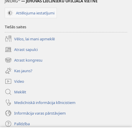
JW.ORG
— JEHOVAS LIECINIEKU OFICIĀLĀ VIETNE
Attēlojuma iestatījumi
Tiešās saites
Vēlos, lai mani apmeklē
Atrast sapulci
(opens
new
Atrast kongresu
(opens
window)
new
Kas jauns?
window)
Video
Meklēt
Medicīniskā informācija klīnicistiem
Informācija varas pārstāvjiem
Palīdzība