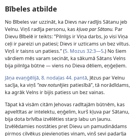
Bībeles atbilde
No Bībeles var uzzināt, ka Dievs nav radījis Sātanu jeb
Velnu. Viņš radīja personu, kas
kļuva par Sātanu.
Par
Dievu Bībelē ir teikts: ”Pilnīgs ir Viņa darbs, jo visi Viņa
ceļi ir pareizi un patiesi; Dievs ir uzticams un bez viltus.
Viņš ir taisns un patiess.” (
5. Mozus 32:3—5
.) No šiem
vārdiem mēs varam secināt, ka sākumā Sātans Velns
bija pilnīga būtne — viens no Dieva dēliem, eņģeļiem.
Jāņa evaņģēlijā, 8. nodaļas 44. pantā
, Jēzus par Velnu
sacīja, ka viņš
”nav noturējies
patiesībā”, tā norādīdams,
ka agrāk Velns ir bijis patiess un bez vainas.
Tāpat kā visām citām Jehovas radītajām būtnēm, kas
apveltītas ar intelektu, eņģelim, kurš kļuva par Sātanu,
bija dota brīvība izvēlēties starp labu un ļaunu.
Izvēlēdamies nostāties pret Dievu un pamudinādams
pirmos cilvēkus pievienoties viņam, viņš sevi padarīja