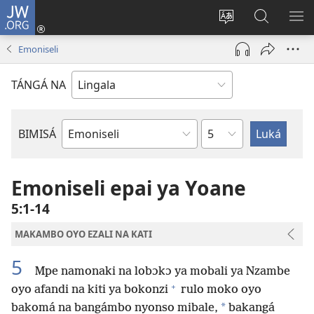
JW.ORG
Kokɔta
na
Tyá
Luká
BI
site
monɔkɔ
JW.ORG
ME
Emoniseli
(fungolá
mosusu
fenɛtrɛ
TÁNGÁ NA
mosusu)
Mokapo
BIMISÁ
Mokanda
ya
Biblia
Emoniseli epai ya Yoane
5:1-14
MAKAMBO OYO EZALI NA KATI
5
Mpe namonaki na lobɔkɔ ya mobali ya Nzambe
+
oyo afandi na kiti ya bokonzi
rulo moko oyo
*
bakomá na bangámbo nyonso mibale,
bakangá