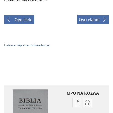
Oyo eleki
Oyo elandi
Lotomo mpo na mokanda oyo
MPO NA KOZWA
Ndenge
Ndenge
ya
ya