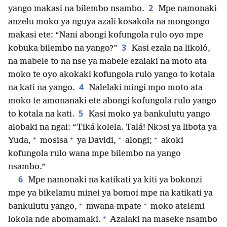
2
yango makasi na bilembo nsambo.
Mpe namonaki
anzelu moko ya nguya azali kosakola na mongongo
makasi ete: “Nani abongi kofungola rulo oyo mpe
3
kobuka bilembo na yango?”
Kasi ezala na likoló,
na mabele to na nse ya mabele ezalaki na moto ata
moko te oyo akokaki kofungola rulo yango to kotala
4
na kati na yango.
Nalelaki mingi mpo moto ata
moko te amonanaki ete abongi kofungola rulo yango
5
to kotala na kati.
Kasi moko ya bankulutu yango
alobaki na ngai: “Tiká kolela. Talá! Nkɔsi ya libota ya
+
+
+
+
Yuda,
mosisa
ya Davidi,
alongi;
akoki
kofungola rulo wana mpe bilembo na yango
nsambo.”
6
Mpe namonaki na katikati ya kiti ya bokonzi
mpe ya bikelamu minei ya bomoi mpe na katikati ya
+
+
bankulutu yango,
mwana-mpate
moko atɛlɛmi
+
lokola nde abomamaki.
Azalaki na maseke nsambo