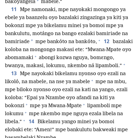
+
bakoyangela
mabele.”
11
Mpe namonaki, mpe nayokaki mongongo ya
ebele ya baanzelu oyo bazalaki zingazinga ya kiti ya
bokonzi mpe ya bikelamu minei ya bomoi mpe ya
bankulutu, motángo na bango ezalaki bamiriade na
+
12
*
bamiriade
mpe bankóto na bankóto,
bazalaki
koloba na mongongo makasi ete: “Mwana-Mpate oyo
+
abomamaki
abongi kozwa nguya, bomɛngo,
+
bwanya, makasi, lokumu, nkembo ná lipamboli.”
13
Mpe nayokaki bikelamu nyonso oyo ezali na
+
likoló, na mabele, na nse ya mabele
mpe na mbu,
mpe biloko nyonso oyo ezali na kati na yango, ezali
koloba: “Epai ya Nzambe oyo afandi na kiti ya
+
+
bokonzi
mpe ya Mwana-Mpate
lipamboli mpe
+
lokumu
mpe nkembo mpe nguya ezala libela na
+
14
libela.”
Bikelamu yango minei ya bomoi
elobaki ete: “Amen!” mpe bankulutu bakweaki mpe
basambelaki Nzambe.