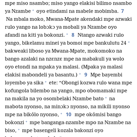
mpe miso nsambo; miso yango elakisi bilimo nsambo
+
7
ya Nzambe
oyo etindami na mabele mobimba.
Na mbala moko, Mwana-Mpate akendaki mpe azwaki
rulo yango na lobɔkɔ ya mobali ya Nzambe oyo
+
8
afandi na kiti ya bokonzi.
Ntango azwaki rulo
+
yango, bikelamu minei ya bomoi mpe bankulutu 24
bakweaki liboso ya Mwana-Mpate, mokomoko na
bango azalaki na nzɛnzɛ mpe na mabakuli ya wolo
oyo etondi na mpaka ya malasi. (Mpaka ya malasi
+
9
elakisi mabondeli ya basantu.)
Mpe bayembi
+
loyembo ya sika
ete: “Obongi kozwa rulo wana mpe
kofungola bilembo na yango, mpo obomamaki mpe
+
na makila na yo osombelaki Nzambe bato
na
mabota nyonso, na minɔkɔ nyonso, na mikili nyonso
+
10
mpe na bikólo nyonso,
mpe okómisi bango
+
bokonzi
mpe banganga-nzambe mpo na Nzambe na
+
biso,
mpe basengeli kozala bakonzi oyo