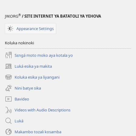
®
JW.ORG
/ SITE INTERNET YA BATATOLI YA YEHOVA
Appearance Settings
Koluka nokinoki
Sɛngá moto moko aya kotala yo
Luká esika ya makita
(fungolá
fenɛtrɛ
Koluka esika ya liyangani
(fungolá
mosusu)
fenɛtrɛ
Nini batye sika
mosusu)
Bavideo
Videos with Audio Descriptions
Luká
Makambo tozali kosamba