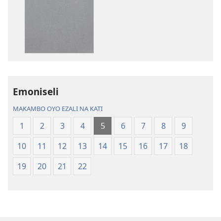
kozwa
kozwa
mikanda
biloko
Biblia
ya
—
koyoka
Libongoli
Biblia
ya
—
Mokili
Libongoli
Emoniseli
ya
ya
Sika
Mokili
MAKAMBO OYO EZALI NA KATI
(Ebongisami
ya
1
2
3
4
5
6
7
8
9
na
Sika
2023)
(Ebongisami
10
11
12
13
14
15
16
17
18
na
2023)
19
20
21
22