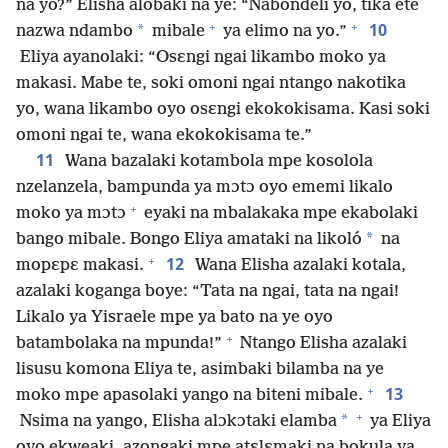
na yo?” Elisha alobaki na ye: “Nabondeli yo, tiká ete
+
+
10
*
nazwa ndambo
mibale
ya elimo na yo.”
Eliya ayanolaki: “Osɛngi ngai likambo moko ya
makasi. Mabe te, soki omoni ngai ntango nakotika
yo, wana likambo oyo osɛngi ekokokisama. Kasi soki
omoni ngai te, wana ekokokisama te.”
11
Wana bazalaki kotambola mpe kosolola
nzelanzela, bampunda ya mɔtɔ oyo ememi likalo
+
moko ya mɔtɔ
eyaki na mbalakaka mpe ekabolaki
*
bango mibale. Bongo Eliya amataki na likoló
na
+
12
mopɛpɛ makasi.
Wana Elisha azalaki kotala,
azalaki koganga boye: “Tata na ngai, tata na ngai!
Likalo ya Yisraele mpe ya bato na ye oyo
+
batambolaka na mpunda!”
Ntango Elisha azalaki
lisusu komona Eliya te, asimbaki bilamba na ye
+
13
moko mpe apasolaki yango na biteni mibale.
+
*
Nsima na yango, Elisha alɔkɔtaki elamba
ya Eliya
oyo ekweaki, azongaki mpe atɛlɛmaki na bokula ya