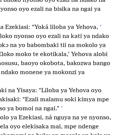
 biloko nyonso oyo ezali na ndako na
yonso oyo ezali na bisika na ngai ya
+
a Ezekiasi: “Yoká liloba ya Yehova,
eloko nyonso oyo ezali na kati ya ndako
kɔ na yo babombaki tii na mokolo ya
loko moko te ekotikala,’ Yehova alobi
mosusu, baoyo okobota, bakozwa bango
 ndako monene ya mokonzi ya
ki na Yisaya: “Liloba ya Yehova oyo
kisaki: “Ezali malamu soki kimya mpe
+
o ya bomoi na ngai.”
lo ya Ezekiasi, ná nguya na ye nyonso,
la oyo elekisaka mai, mpe ndenge