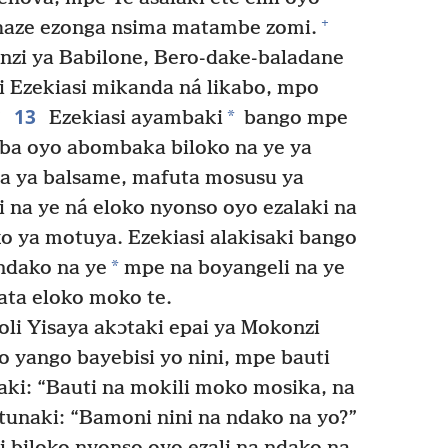
+
 Ahaze ezonga nsima matambe zomi.
zi ya Babilone, Bero-dake-baladane
 Ezekiasi mikanda ná likabo, mpo
13
*
Ezekiasi ayambaki
bango mpe
ba oyo abombaka biloko na ye ya
ta ya balsame, mafuta mosusu ya
 na ye ná eloko nyonso oyo ezalaki na
o ya motuya. Ezekiasi alakisaki bango
*
 ndako na ye
mpe na boyangeli na ye
ta eloko moko te.
li Yisaya akɔtaki epai ya Mokonzi
o yango bayebisi yo nini, mpe bauti
aki: “Bauti na mokili moko mosika, na
unaki: “Bamoni nini na ndako na yo?”