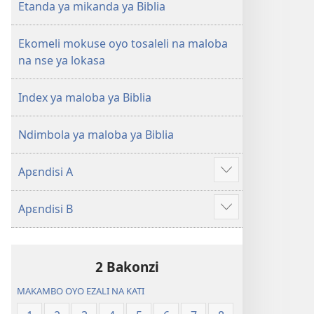
na
Etanda ya mikanda ya Biblia
2023)
Ekomeli mokuse oyo tosaleli na maloba
na nse ya lokasa
Index ya maloba ya Biblia
Ndimbola ya maloba ya Biblia
Apɛndisi A
Show
more
Apɛndisi B
Show
more
2 Bakonzi
MAKAMBO OYO EZALI NA KATI