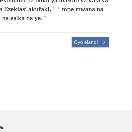
ekomami na buku ya masolo ya kala ya
+
*
 Ezekiasi akufaki,
mpe mwana na
+
na esika na ye.
Oyo elandi
VA