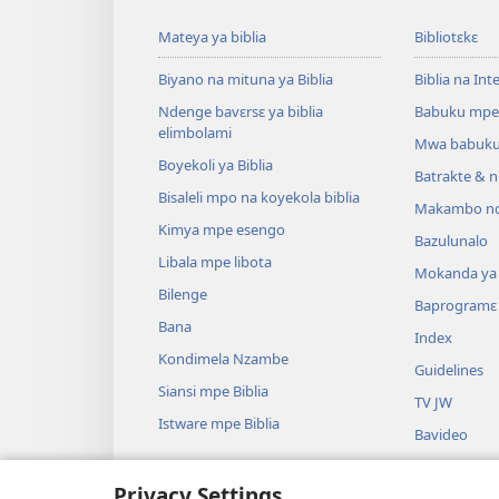
Mateya ya biblia
Bibliotɛkɛ
Biyano na mituna ya Biblia
Biblia na Int
Ndenge bavɛrsɛ ya biblia
Babuku mpe
elimbolami
Mwa babuku
Boyekoli ya Biblia
Batrakte & n
Bisaleli mpo na koyekola biblia
Makambo nd
Kimya mpe esengo
Bazulunalo
Libala mpe libota
Mokanda ya l
Bilenge
Baprogramɛ
Bana
Index
Kondimela Nzambe
Guidelines
Siansi mpe Biblia
TV JW
Istware mpe Biblia
Bavideo
Miziki
Privacy Settings
Badrame ya B