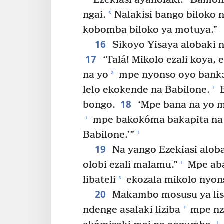
Ezekiasi ayanolaki: “Bamoni
*
ngai.
Nalakisi bango biloko n
kobomba biloko ya motuya.”
16
Sikoyo Yisaya alobaki n
17
‘Talá! Mikolo ezali koya, 
*
na yo
mpe nyonso oyo bankɔ
+
lelo ekokende na Babilone.
E
18
bongo.
‘Mpe bana na yo 
+
mpe bakokóma bakapita na
+
Babilone.’”
19
Na yango Ezekiasi aloba
+
olobi ezali malamu.”
Mpe aba
*
libateli
ekozala mikolo nyons
20
Makambo mosusu ya liso
+
ndenge asalaki liziba
mpe nze
+