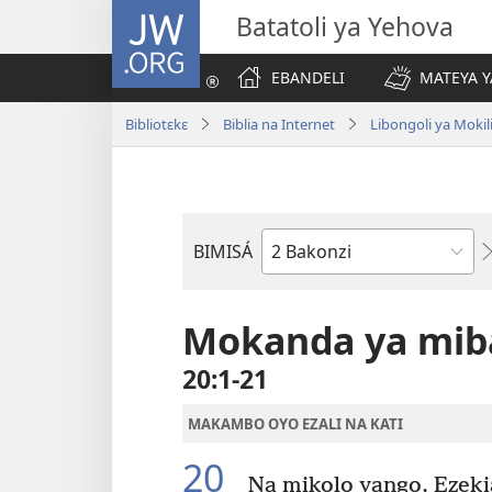
JW.ORG
Batatoli ya Yehova
EBANDELI
MATEYA Y
Bibliotɛkɛ
Biblia na Internet
Libongoli ya Mokili
BIMISÁ
Mokanda
ya
Biblia
Mokanda ya miba
20:1-21
MAKAMBO OYO EZALI NA KATI
20
Na mikolo yango, Ezekia