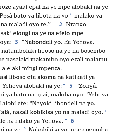
ze ayaki epai na ye mpe alobaki na ye
*
Pesá bato ya libota na yo
malako ya
2
+
na maladi oyo te.’”
Ntango
saki elongi na ye na efelo mpe
3
oye:
“Nabondeli yo, Ee Yehova,
e natambolaki liboso na yo na bosembo
 nasalaki makambo oyo ezali malamu
 alelaki mingi mpenza.
si liboso ete akóma na katikati ya
5
+
 Yehova alobaki na ye:
“Zongá,
i ya bato na ngai, maloba oyo: ‘Yehova
alobi ete: “Nayoki libondeli na yo.
+
alá, nazali kobikisa yo na maladi oyo.
6
+
de na ndako ya Yehova.
*
i na yo.
Nakobikisa yo mpe engumba