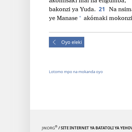
akómisaki mai na engumba,
21
bakonzi ya Yuda.
Na nsima
+
ye Manase
akómaki mokonzi 
Oyo eleki
Lotomo mpo na mokanda oyo
®
JW.ORG
/ SITE INTERNET YA BATATOLI YA YEHO