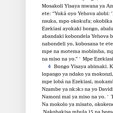
Mosakoli Yisaya mwana ya Amo
ete: “Yoká oyo Yehova alobi: ‘
nsuka, mpo okokufa; okobika 
Ezekiasi ayokaki bongo, abalu
abandaki kobondela Yehova b
nabondeli yo, kobosana te et
mpe na motema mobimba, mpe
+
na miso na yo.”
Mpe Ezekiasi
4
Bongo Yisaya abimaki. Ka
lopango ya ndako ya mokonzi,
mpe lobá na Ezekiasi, mokamb
Nzambe ya nkɔkɔ na yo Davidi 
+
Namoni mai ya miso na yo.
T
Na mokolo ya misato, okoken
Nakobakisa mbula 15 na bomo