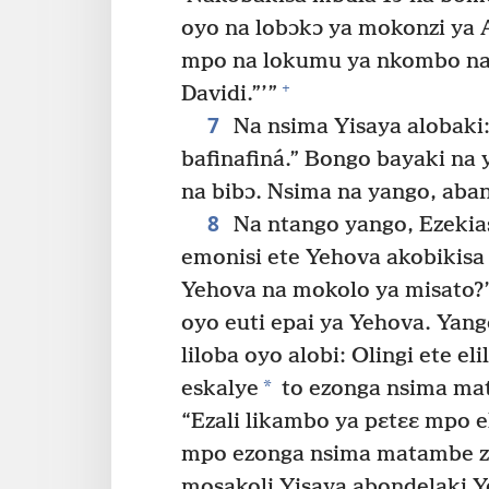
oyo na lobɔkɔ ya mokonzi ya A
mpo na lokumu ya nkombo na 
+
Davidi.”’”
7
Na nsima Yisaya alobaki:
bafinafiná.” Bongo bayaki na
na bibɔ. Nsima na yango, ab
8
Na ntango yango, Ezekias
emonisi ete Yehova akobikis
Yehova na mokolo ya misato?
oyo euti epai ya Yehova. Yan
liloba oyo alobi: Olingi ete e
*
eskalye
to ezonga nsima ma
“Ezali likambo ya pɛtɛɛ mpo e
mpo ezonga nsima matambe zom
mosakoli Yisaya abondelaki Ye