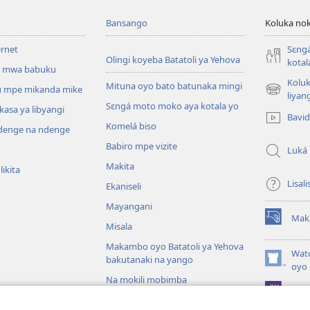
Bansango
Koluka nok
ernet
Sɛng
Olingi koyeba Batatoli ya Yehova
kotal
 mwa babuku
Koluk
Mituna oyo bato batunaka mingi
 mpe mikanda mike
(fungolá
liyan
Sɛngá moto moko aya kotala yo
fenɛtrɛ
kasa ya libyangi
Bavi
mosusu)
Komelá biso
enge na ndenge
Babiro mpe vizite
Luká
Makita
ikita
Lisali
Ekaniseli
Mayangani
Mak
(fungolá
Misala
fenɛtrɛ
Makambo oyo Batatoli ya Yehova
mosusu)
Wat
bakutanaki na yango
(fungolá
oyo 
fenɛtrɛ
Na mokili mobimba
Pro
mosusu)
iblia