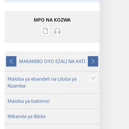
MPO NA KOZWA
Ndenge
Ndenge
ya
ya
kozwa
kozwa
mikanda
biloko
MAKAMBO OYO EZALI NA KATI
Biblia
ya
Oyo
Oyo
—
koyoka
eleki
elandi
Libongoli
Biblia
Maloba ya ebandeli na Liloba ya
Show
ya
—
Nzambe
more
Mokili
Libongoli
ya
ya
Maloba ya babimisi
Sika
Mokili
(Ebongisami
ya
Mikanda ya Biblia
na
Sika
2023)
(Ebongisami