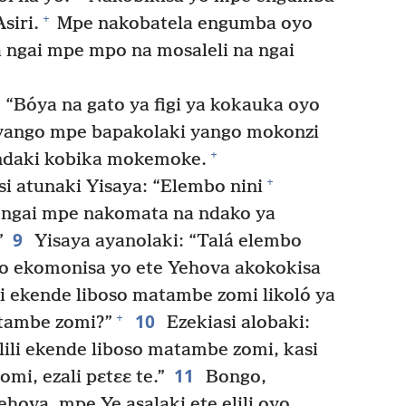
+
siri.
Mpe nakobatela engumba oyo
ngai mpe mpo na mosaleli na ngai
 “Bóya na gato ya figi ya kokauka oyo
 yango mpe bapakolaki yango mokonzi
+
andaki kobika mokemoke.
+
i atunaki Yisaya: “Elembo nini
a ngai mpe nakomata na ndako ya
9
”
Yisaya ayanolaki: “Talá elembo
go ekomonisa yo ete Yehova akokokisa
lili ekende liboso matambe zomi likoló ya
10
+
tambe zomi?”
Ezekiasi alobaki:
lili ekende liboso matambe zomi, kasi
11
i, ezali pɛtɛɛ te.”
Bongo,
hova, mpe Ye asalaki ete elili oyo