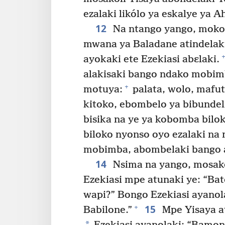
ezalaki likólo ya eskalye ya
12
Na ntango yango, mokon
mwana ya Baladane atindelaki
+
ayokaki ete Ezekiasi abɛlaki.
alakisaki bango ndako mobim
+
motuya:
palata, wolo, mafu
kitoko, ebombelo ya bibundeli
bisika na ye ya kobomba bilok
biloko nyonso oyo ezalaki na
mobimba, abombelaki bango a
14
Nsima na yango, mosako
Ezekiasi mpe atunaki ye: “Bat
wapi?” Bongo Ezekiasi ayanol
15
+
Babilone.”
Mpe Yisaya at
*