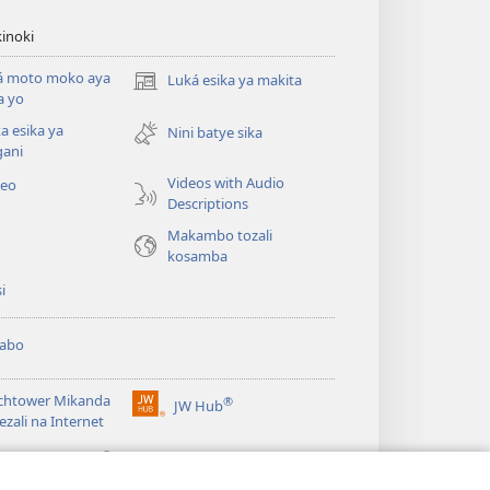
inoki
á moto moko aya
Luká esika ya makita
(fungolá
a yo
fenɛtrɛ
a esika ya
mosusu)
Nini batye sika
gani
Videos with Audio
deo
Descriptions
Makambo tozali
kosamba
si
abo
chtower Mikanda
®
JW Hub
(fungolá
ezali na Internet
fenɛtrɛ
®
mosusu)
gramɛ
JW Library