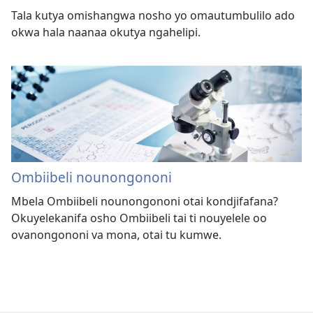
Tala kutya omishangwa nosho yo omautumbulilo ado
okwa hala naanaa okutya ngahelipi.
Ombiibeli nounongononi
Mbela Ombiibeli nounongononi otai kondjifafana?
Okuyelekanifa osho Ombiibeli tai ti nouyelele oo
ovanongononi va mona, otai tu kumwe.