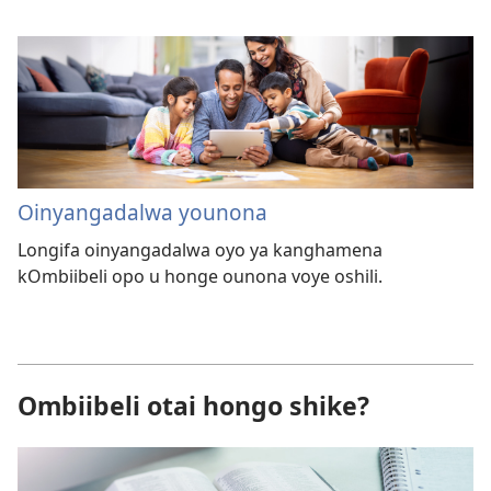
Oinyangadalwa younona
Longifa oinyangadalwa oyo ya kanghamena
kOmbiibeli opo u honge ounona voye oshili.
Ombiibeli otai hongo shike?