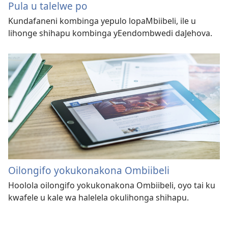
Pula u talelwe po
Kundafaneni kombinga yepulo lopaMbiibeli, ile u
lihonge shihapu kombinga yEendombwedi daJehova.
Oilongifo yokukonakona Ombiibeli
Hoolola oilongifo yokukonakona Ombiibeli, oyo tai ku
kwafele u kale wa halelela okulihonga shihapu.