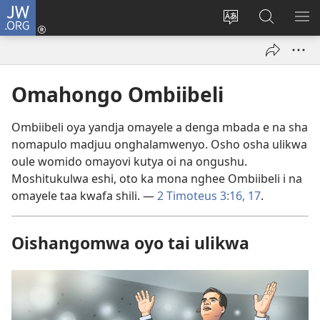
JW.ORG
Tula
mo
Hoolola
Konga
UL
onomola
elaka
o-
OM
yomeholeko
olo
JW.ORG
(patulula
wa
Omahongo Ombiibeli
epandja
hala
lipe)
Ombiibeli oya yandja omayele a denga mbada e na sha
nomapulo madjuu onghalamwenyo. Osho osha ulikwa
oule womido omayovi kutya oi na ongushu.
Moshitukulwa eshi, oto ka mona nghee Ombiibeli i na
omayele taa kwafa shili. —
2 Timoteus 3:16, 17
.
Oishangomwa oyo tai ulikwa