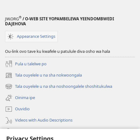
®
JW.ORG
/ O-WEB SITE YOPAMBELEWA YEENDOMBWEDI
DAJEHOVA
Appearance Settings
Ou-link ovo tave ku kwafele u patulule diva osho wa hala
Pula u talelwe po
Tala ouyelele u na sha nokwoongala
(patulula
epandja
Tala ouyelele u na sha noshoongalele shoshitukulwa
(patulula
lipe)
epandja
Oinima ipe
lipe)
Ouvidio
Videos with Audio Descriptions
Konga o-JW.ORG
Privacy Settings