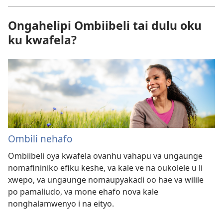
Ongahelipi Ombiibeli tai dulu oku
ku kwafela?
Ombili nehafo
Ombiibeli oya kwafela ovanhu vahapu va ungaunge
nomafininiko efiku keshe, va kale ve na oukolele u li
xwepo, va ungaunge nomaupyakadi oo hae va wilile
po pamaliudo, va mone ehafo nova kale
nonghalamwenyo i na eityo.