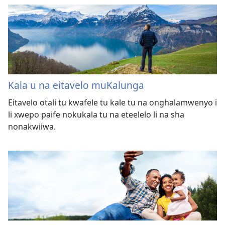
Kala u na eitavelo muKalunga
Eitavelo otali tu kwafele tu kale tu na onghalamwenyo i
li xwepo paife nokukala tu na eteelelo li na sha
nonakwiiwa.