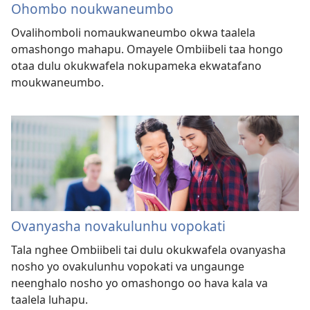
Ohombo noukwaneumbo
Ovalihomboli nomaukwaneumbo okwa taalela
omashongo mahapu. Omayele Ombiibeli taa hongo
otaa dulu okukwafela nokupameka ekwatafano
moukwaneumbo.
Ovanyasha novakulunhu vopokati
Tala nghee Ombiibeli tai dulu okukwafela ovanyasha
nosho yo ovakulunhu vopokati va ungaunge
neenghalo nosho yo omashongo oo hava kala va
taalela luhapu.