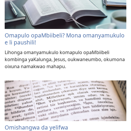
Omapulo opaMbiibeli? Mona omanyamukulo
e li paushili!
Lihonga omanyamukulo komapulo opaMbiibeli
kombinga yaKalunga, Jesus, oukwaneumbo, okumona
oixuna namakwao mahapu.
Omishangwa da yelifwa