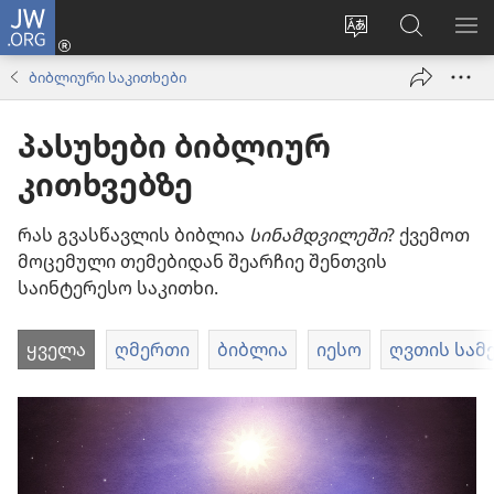
JW.ORG
შესვლა
(გაიხსნება
ვებსაიტის
ძებნა
მე
ახალი
ენის
ვებსაიტ
ნა
ბიბლიური საკითხები
ფანჯარა)
შეცვლა
JW.ORG
პასუხები ბიბლიურ
კითხვებზე
რას გვასწავლის ბიბლია
სინამდვილეში
? ქვემოთ
მოცემული თემებიდან შეარჩიე შენთვის
საინტერესო საკითხი.
ყველა
ღმერთი
ბიბლია
იესო
ღვთის სამ