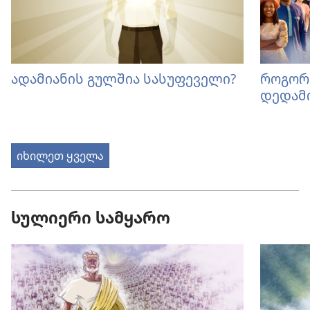
ადამიანის გულშია სასუფეველი?
როგორ
დედამი
იხილეთ ყველა
სულიერი სამყარო