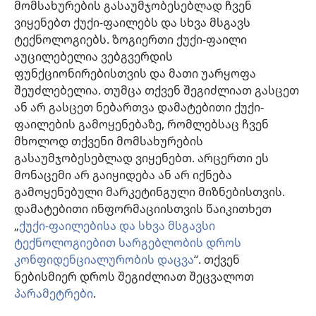
მომსახურების გასაუმჯობესებლად ჩვენ
ინფორმაცია ოფიციალური პირებისთვის
ვიყენებთ ქუქი-ფაილებს და სხვა მსგავს
დახმარება
ტექნოლოგიებს. ზოგიერთი ქუქი-ფაილი
აუცილებელია ვებგვერდის
შესაწირავები
ფუნქციონირებისთვის და მათი უარყოფა
(გაიხსნება
ახალი
შეუძლებელია. თუმცა თქვენ შეგიძლიათ გასცეთ
ფანჯარა)
ან არ გასცეთ ნებართვა დამატებითი ქუქი-
საგუშაგო კოშკის ონლაინ ბიბლიოთეკა™
(გაიხსნება
ფაილების გამოყენებაზე, რომლებსაც ჩვენ
ახალი
®
JW Hub
მხოლოდ თქვენი მომსახურების
ფანჯარა)
(გაიხსნება
გასაუმჯობესებლად ვიყენებთ. არცერთი ეს
ახალი
®
JW ბიბლიოთეკა
ფანჯარა)
მონაცემი არ გაიყიდება ან არ იქნება
გამოყენებული მარკეტინგული მიზნებისთვის.
„საგუშაგო კოშკის ბიბლიოთეკა“
დამატებითი ინფორმაციისთვის წაიკითხეთ
„
ქუქი-ფაილებისა და სხვა მსგავსი
ტექნოლოგიებით სარგებლობის დროს
კონფიდენციალურობის დაცვა
“. თქვენ
Copyright
© 2026 Watch Tower Bible and Tract Society of Pennsylvania.
ნებისმიერ დროს შეგიძლიათ შეცვალოთ
ᲡᲐᲠᲒᲔᲑᲚᲝᲑᲘᲡ ᲬᲔᲡᲔᲑᲘ
|
ᲙᲝᲜᲤᲘᲓᲔᲜᲪᲘᲐᲚᲣᲠᲝᲑᲘᲡ ᲞᲝᲚᲘᲢᲘᲙᲐ
პარამეტრები
.
|
ᲣᲡᲐᲤᲠᲗᲮᲝᲔᲑᲘᲡ ᲞᲐᲠᲐᲛᲔᲢᲠᲔᲑᲘ