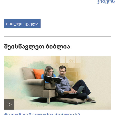
კიბერს
იხილეთ ყველა
შეისწავლეთ ბიბლია