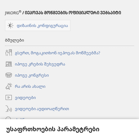
®
JW.ORG
/ ᲘᲔᲰᲝᲕᲐᲡ ᲛᲝᲬᲛᲔᲔᲑᲘᲡ ᲝᲤᲘᲪᲘᲐᲚᲣᲠᲘ ᲕᲔᲑᲡᲐᲘᲢᲘ
დიზაინის კონფიგურაცია
ბმულები
გსურთ, მოგაკითხონ იეჰოვას მოწმეებმა?
იპოვე კრების შეხვედრა
(გაიხსნება
ახალი
იპოვე კონგრესი
(გაიხსნება
ფანჯარა)
ახალი
რა არის ახალი
ფანჯარა)
ვიდეოები
ვიდეოები აუდიოაღწერით
ძებნა
უსაფრთხოების პარამეტრები
ინფორმაცია ექიმებისთვის