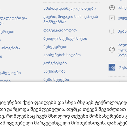
იპოვ
ხშირად დასმული კითხვები
ი
(გაიხსნე
ახალი
გსურთ, მოგაკითხონ იეჰოვას
ვიდ
 ბუკლეტები და
ფანჯარა)
მოწმეებმა?
ბი
დაგვიკავშირდით
ძებნ
სერიები
ბეთელის ექსკურსიები
ი
ინფ
შეხვედრები
 პროგრამა
ოფი
გახსენების საღამო
პირე
ი
კონგრესები
შეს
(გაიხსნე
საქმიანობა
ვანელოები
ახალი
შემთხვევები
ბლობა
ფანჯარა)
საგ
იეჰოვას მოწმეები
ონლ
(გაიხსნე
სხვადასხვა ქვეყანაში
ბიბ
ახალი
ფანჯარა)
ვიყენებთ ქუქი-ფაილებს და სხვა მსგავს ტექნოლოგი
JW 
მები
თი უარყოფა შეუძლებელია. თუმცა თქვენ შეგიძლიათ 
ხატვრული კითხვა
ზე, რომლებსაც ჩვენ მხოლოდ თქვენი მომსახურების 
ა გამოყენებული მარკეტინგული მიზნებისთვის. დამატ