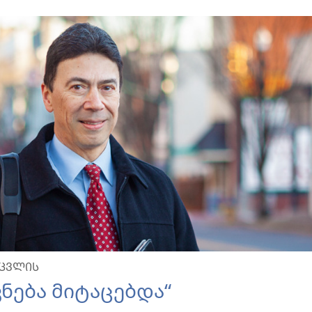
 ᲪᲕᲚᲘᲡ
ება მიტაცებდა“