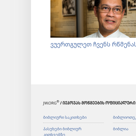
ვუერთგულეთ ჩვენს რწმენა
®
JW.ORG
/ ᲘᲔᲰᲝᲕᲐᲡ ᲛᲝᲬᲛᲔᲔᲑᲘᲡ ᲝᲤᲘᲪᲘᲐᲚᲣᲠᲘ
ბიბლიური საკითხები
ბიბლიოთე
პასუხები ბიბლიურ
ბიბლია
კითხვებზე