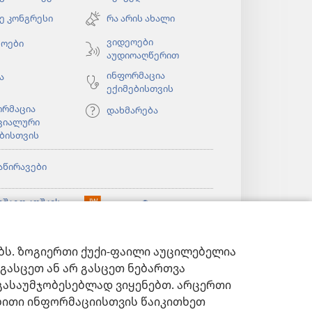
ახალი
ე კონგრესი
რა არის ახალი
ფანჯარა)
ბა
ვიდეოები
ეოები
აუდიოაღწერით
ინფორმაცია
ა
ექიმებისთვის
ორმაცია
დახმარება
ციალური
ბისთვის
აწირავები
ბა
უშაგო კოშკის
®
JW Hub
(გაიხსნება
აინ
ბა
ახალი
ლიოთეკა™
ფანჯარა)
„საგუშაგო კოშკის
®
ებს. ზოგიერთი ქუქი-ფაილი აუცილებელია
ბიბლიოთეკა
ბიბლიოთეკა“
გასცეთ ან არ გასცეთ ნებართვა
გასაუმჯობესებლად ვიყენებთ. არცერთი
ებითი ინფორმაციისთვის წაიკითხეთ