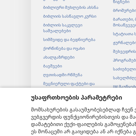
წიგნები
ბიბლიური მუხლების ახსნა
ბროშურებ
ბიბლიის სასწავლო კურსი
ბარათები,
ბიბლიის საკვლევი
მოსაწვევე
საშუალებები
სტატიათა 
სიმშვიდე და ბედნიერება
ჟურნალებ
ქორწინება და ოჯახი
შეხვედრის
ახალგაზრდები
პროგრამებ
ბავშვები
საძიებელი
ღვთისადმი რწმენა
სახელმძღ
მეცნიერული ფაქტები და
JW მაუწყე
ბიბლია
ვიდეოები
უსაფრთხოების პარამეტრები
ისტორიული ფაქტები და
ბიბლია
მუსიკა
მომსახურების გასაუმჯობესებლად ჩვენ 
აუდიოდრა
ვებგვერდის ფუნქციონირებისთვის და მა
ბიბლიის მ
დამატებითი ქუქი-ფაილების გამოყენება
ეს მონაცემი არ გაიყიდება ან არ იქნებ