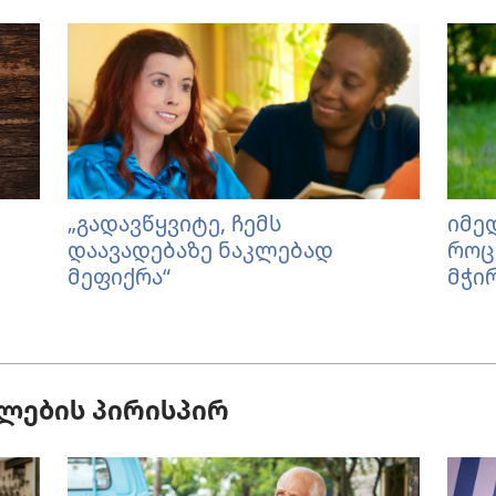
„გადავწყვიტე, ჩემს
იმე
დაავადებაზე ნაკლებად
როც
მეფიქრა“
მჭი
ლების პირისპირ