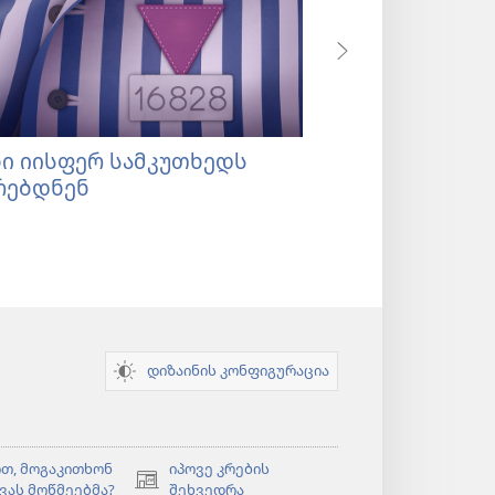
ნი იისფერ სამკუთხედს
ციხესიმაგრე,
რებდნენ
რწმენა გამოი
დიზაინის კონფიგურაცია
თ, მოგაკითხონ
იპოვე კრების
(გაიხსნება
ვას მოწმეებმა?
შეხვედრა