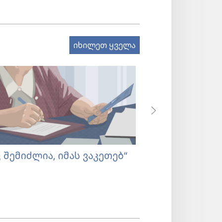
იხილეთ ყველა
 შემიძლია, იმას ვაკეთებ“
ტაქსოფონით 
ბიბლიის შესწ