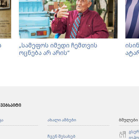
ს
„სამეფოს იმედი ჩემთვის
ისი
ოცნება არ არის“
ატა
 ᲕᲔᲑᲡᲐᲘᲢᲘ
კა
ახალი ამბები
ბმულები
გსურ
ჩვენ შესახებ
იეჰო