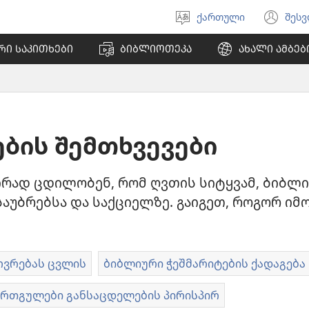
ქართული
შეს
აირჩიეთ
(გა
ენა
ახ
ᲠᲘ ᲡᲐᲙᲘᲗᲮᲔᲑᲘ
ᲑᲘᲑᲚᲘᲝᲗᲔᲙᲐ
ᲐᲮᲐᲚᲘ ᲐᲛᲑᲔᲑ
ფა
ების შემთხვევები
ირად ცდილობენ, რომ ღვთის სიტყვამ, ბიბლი
საუბრებსა და საქციელზე. გაიგეთ, როგორ იმ
ოვრებას ცვლის
ბიბლიური ჭეშმარიტების ქადაგება
ერთგულები განსაცდელების პირისპირ