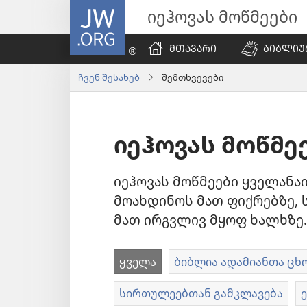
JW.ORG
იეჰოვას მოწმეები
ᲛᲗᲐᲕᲐᲠᲘ
ᲑᲘᲑᲚᲘᲣ
ჩვენ შესახებ
შემთხვევები
იეჰოვას მოწმე
იეჰოვას მოწმეები ყველანა
მოახდინოს მათ ფიქრებზე, 
მათ ირგვლივ მყოფ ხალხზე.
ყველა
ბიბლია ადამიანთა ცხ
სირთულეებთან გამკლავება