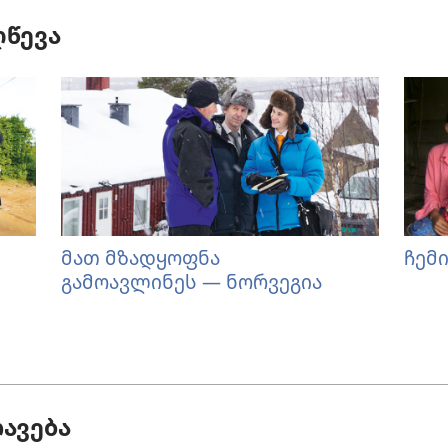
ღწევა
მათ მზადყოფნა
ჩემი
გამოავლინეს — ნორვეგია
ავება