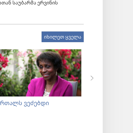
სთან საუბარმა ერვინის
იხილეთ ყველა
ართალს ვეძებდი
ასე დავიწყე ა