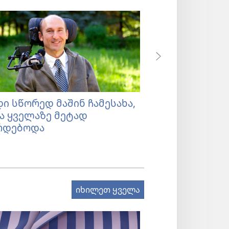
დი სწორედ მაშინ ჩამესახა,
ღვთის მსახურ
ა ყველაზე მეტად
წამალია!
რდებოდა
იხილეთ ყველა