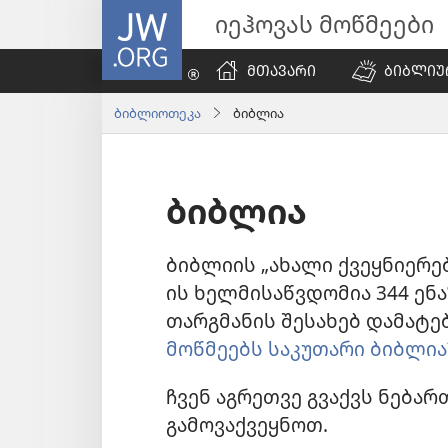
JW.ORG
იეჰოვას მოწმეები
ᲛᲗᲐᲕᲐᲠᲘ
ᲑᲘᲑᲚᲘᲣ
ბიბლიოთეკა
ბიბლია
ბიბლია
ბიბლიის „ახალი ქვეყნიერე
ის ხელმისაწვდომია
344
ენა
თარგმანის შესახებ დამატე
მოწმეებს საკუთარი ბიბლია
ჩვენ აგრეთვე გვაქვს ნება
გამოვაქვეყნოთ.