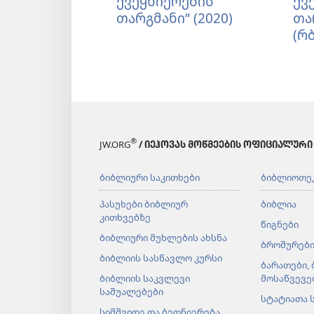
ქვეყნიერების
ქვ
ბიბლია
ბიბლია
„ახალი
„
თარგმანი“ (2020)
თა
—
—
ქვეყნიერების
–
(რ
„ახალი
„ახალი
თარგმანი“
ა
ქვეყნიერების
ქვეყნიერების
(2020)
ქ
თარგმანი“
თარგმანი“
თ
(2020)
(2020)
(
®
JW.ORG
/ ᲘᲔᲰᲝᲕᲐᲡ ᲛᲝᲬᲛᲔᲔᲑᲘᲡ ᲝᲤᲘᲪᲘᲐᲚᲣᲠᲘ
ბიბლიური საკითხები
ბიბლიოთე
პასუხები ბიბლიურ
ბიბლია
კითხვებზე
წიგნები
ბიბლიური მუხლების ახსნა
ბროშურებ
ბიბლიის სასწავლო კურსი
ბარათები,
ბიბლიის საკვლევი
მოსაწვევე
საშუალებები
სტატიათა 
სიმშვიდე და ბედნიერება