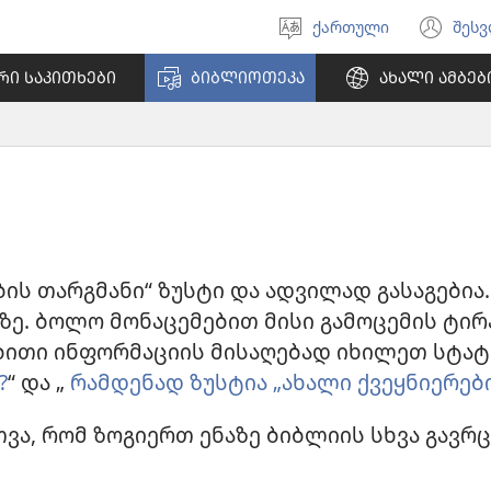
ქართული
შეს
აირჩიეთ
(გა
ენა
ახ
ᲠᲘ ᲡᲐᲙᲘᲗᲮᲔᲑᲘ
ᲑᲘᲑᲚᲘᲝᲗᲔᲙᲐ
ᲐᲮᲐᲚᲘ ᲐᲛᲑᲔᲑ
ფა
ბის თარგმანი“ ზუსტი და ადვილად გასაგები
ზე. ბოლო მონაცემებით მისი გამოცემის ტირ
ბითი ინფორმაციის მისაღებად იხილეთ სტატი
?
“ და „
რამდენად ზუსტია „ახალი ქვეყნიერებ
რთვა, რომ ზოგიერთ ენაზე ბიბლიის სხვა გავ