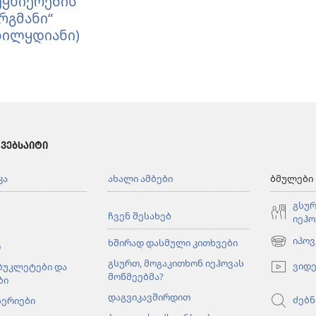
ეყნიერების
ბიბლია
ახალი
რგმანი“
ქვეყნიერების
ბილყდიანი)
ხალი
თარგმანი“
ვეყნიერების
(რბილყდიანი)
არგმანი“
რბილყდიანი)
 ᲕᲔᲑᲡᲐᲘᲢᲘ
კა
ახალი ამბები
ბმულები
გსურ
ჩვენ შესახებ
იეჰო
იპოვ
ხშირად დასმული კითხვები
ი
(გაიხსნე
ახალი
გსურთ, მოგაკითხონ იეჰოვას
ვიდ
 ბუკლეტები და
ფანჯარა)
მოწმეებმა?
ბი
დაგვიკავშირდით
ძებნ
სერიები