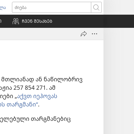
ვლა
იხსნება
ძიება
ალი
Ი
ᲩᲕᲔᲜ ᲨᲔᲡᲐᲮᲔᲑ
ნჯარა)
ა. მთლიანად ან ნაწილობრივ
აჟია
257 854 271
. ამ
ები „
აქვთ იეჰოვას
ის თარგმანი“
.
რცელებული თარგმანებიც