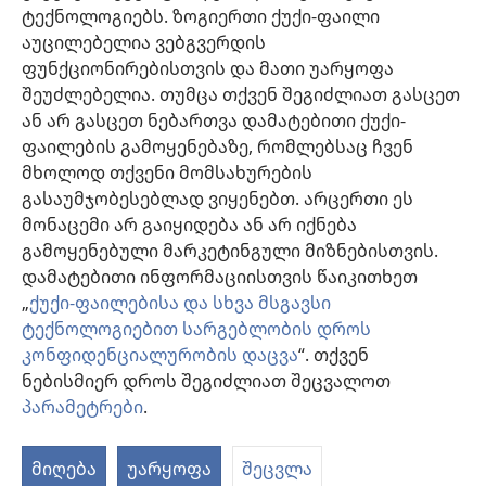
დახმარება
ტექნოლოგიებს. ზოგიერთი ქუქი-ფაილი
აუცილებელია ვებგვერდის
შესაწირავები
ფუნქციონირებისთვის და მათი უარყოფა
(გაიხსნება
ახალი
შეუძლებელია. თუმცა თქვენ შეგიძლიათ გასცეთ
ფანჯარა)
ან არ გასცეთ ნებართვა დამატებითი ქუქი-
საგუშაგო კოშკის ონლაინ ბიბლიოთეკა™
(გაიხსნება
ფაილების გამოყენებაზე, რომლებსაც ჩვენ
ახალი
®
JW Hub
მხოლოდ თქვენი მომსახურების
ფანჯარა)
(გაიხსნება
გასაუმჯობესებლად ვიყენებთ. არცერთი ეს
ახალი
®
JW ბიბლიოთეკა
ფანჯარა)
მონაცემი არ გაიყიდება ან არ იქნება
გამოყენებული მარკეტინგული მიზნებისთვის.
„საგუშაგო კოშკის ბიბლიოთეკა“
დამატებითი ინფორმაციისთვის წაიკითხეთ
„
ქუქი-ფაილებისა და სხვა მსგავსი
ტექნოლოგიებით სარგებლობის დროს
კონფიდენციალურობის დაცვა
“. თქვენ
Copyright
© 2026 Watch Tower Bible and Tract Society of Pennsylvania.
ნებისმიერ დროს შეგიძლიათ შეცვალოთ
ᲡᲐᲠᲒᲔᲑᲚᲝᲑᲘᲡ ᲬᲔᲡᲔᲑᲘ
|
ᲙᲝᲜᲤᲘᲓᲔᲜᲪᲘᲐᲚᲣᲠᲝᲑᲘᲡ ᲞᲝᲚᲘᲢᲘᲙᲐ
პარამეტრები
.
|
ᲣᲡᲐᲤᲠᲗᲮᲝᲔᲑᲘᲡ ᲞᲐᲠᲐᲛᲔᲢᲠᲔᲑᲘ
მიღება
უარყოფა
შეცვლა