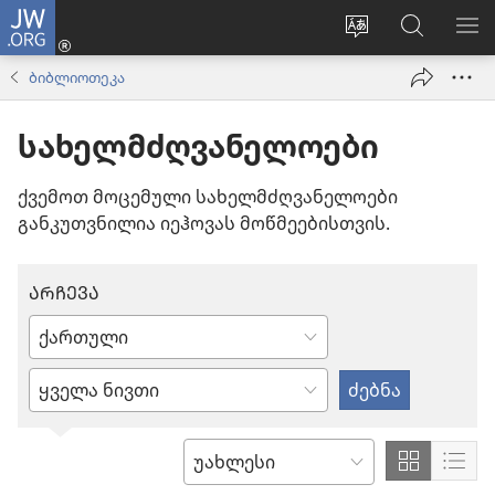
JW.ORG
შესვლა
(გაიხსნება
ვებსაიტის
ძებნა
მე
ახალი
ენის
ვებსაიტ
ნა
ბიბლიოთეკა
ფანჯარა)
შეცვლა
JW.ORG
სახელმძღვანელოები
ქვემოთ მოცემული სახელმძღვანელოები
განკუთვნილია იეჰოვას მოწმეებისთვის.
ᲐᲠᲩᲔᲕᲐ
ჩაწერე
ან
შეიყვანეთ
აირჩიე
ან
ენა
მონიშნეთ
ნივთი
აჩვენეთ
აჩვ
ᲓᲐᲮᲐᲠᲘᲡᲮᲔᲑᲐ