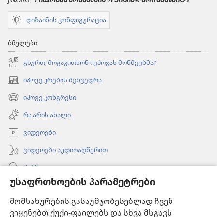
JW.ORG
/ ᲘᲔᲰᲝᲕᲐᲡ ᲛᲝᲬᲛᲔᲔᲑᲘᲡ ᲝᲤᲘᲪᲘᲐᲚᲣᲠᲘ ᲕᲔᲑᲡᲐᲘᲢᲘ
მსახურება“
დიზაინის კონფიგურაცია
ბმულები
გსურთ, მოგაკითხონ იეჰოვას მოწმეებმა?
იპოვე კრების შეხვედრა
(გაიხსნება
ახალი
იპოვე კონგრესი
(გაიხსნება
ფანჯარა)
ახალი
რა არის ახალი
ფანჯარა)
ვიდეოები
ვიდეოები აუდიოაღწერით
ძებნა
უსაფრთხოების პარამეტრები
ინფორმაცია ექიმებისთვის
მომსახურების გასაუმჯობესებლად ჩვენ
ინფორმაცია ოფიციალური პირებისთვის
ვიყენებთ ქუქი-ფაილებს და სხვა მსგავს