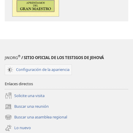
de
de
publicaciones
audio
Aprendamos
Aprendamos
del
del
Gran
Gran
Maestro
Maestro
®
JW.ORG
/ SITIO OFICIAL DE LOS TESTIGOS DE JEHOVÁ
Configuración de la apariencia
Enlaces directos
Solicite una visita
Buscar una reunión
(abre
una
Buscar una asamblea regional
(abre
nueva
una
ventana)
Lo nuevo
nueva