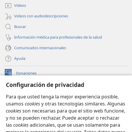
ventana)
Videos
Videos con audiodescripciones
Buscar
Información médica para profesionales de la salud
Comunicados internacionales
Ayuda
Donaciones
(abre
una
Configuración de privacidad
nueva
BIBLIOTECA EN LÍNEA Watchtower™
(abre
ventana)
Para que usted tenga la mejor experiencia posible,
una
®
JW Hub
usamos
cookies
y otras tecnologías similares. Algunas
nueva
(abre
ventana)
cookies
son necesarias para que el sitio web funcione,
una
®
JW Library
nueva
y no se pueden rechazar. Puede aceptar o rechazar
ventana)
las
cookies
adicionales, que se usan solamente para
Watchtower Library