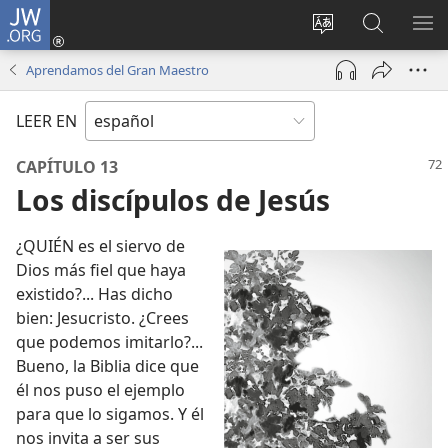
JW.ORG
Iniciar
sesión
Cambiar
Búsqueda
MO
(abre
idioma
en
ME
Aprendamos del Gran Maestro
una
del sitio
jw.org
nueva
LEER EN
ventana)
CAPÍTULO 13
Los discípulos de Jesús
¿QUIÉN es el siervo de
Dios más fiel que haya
existido?... Has dicho
bien: Jesucristo. ¿Crees
que podemos imitarlo?...
Bueno, la Biblia dice que
él nos puso el ejemplo
para que lo sigamos. Y él
nos invita a ser sus