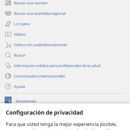
Buscar una reunión
(abre
una
Buscar una asamblea regional
(abre
nueva
una
ventana)
Lo nuevo
nueva
ventana)
Videos
Videos con audiodescripciones
Buscar
Información médica para profesionales de la salud
Comunicados internacionales
Ayuda
Donaciones
(abre
una
Configuración de privacidad
nueva
BIBLIOTECA EN LÍNEA Watchtower™
(abre
ventana)
Para que usted tenga la mejor experiencia posible,
una
®