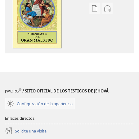
Opciones
Opciones
de
de
descarga
descarga
de
de
publicaciones
audio
Aprendamos
Aprendamos
del
del
Gran
Gran
Maestro
Maestro
®
JW.ORG
/ SITIO OFICIAL DE LOS TESTIGOS DE JEHOVÁ
Configuración de la apariencia
Enlaces directos
Solicite una visita