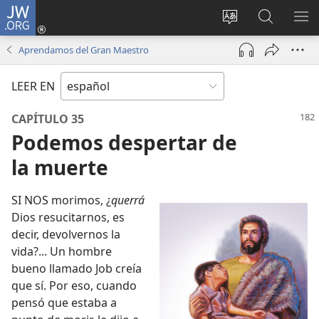
JW.ORG
Iniciar
sesión
Cambiar
Búsqueda
MO
(abre
idioma
en
ME
Aprendamos del Gran Maestro
una
del sitio
jw.org
nueva
LEER EN
ventana)
CAPÍTULO 35
Podemos despertar de
la muerte
SI NOS morimos, ¿
querrá
Dios resucitarnos, es
decir, devolvernos la
vida?... Un hombre
bueno llamado Job creía
que sí. Por eso, cuando
pensó que estaba a