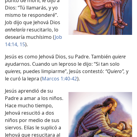
punto de morir, le dijo a
Dios: “Tú llamarás, y yo
mismo te responderé”.
Job dijo que Jehová Dios
anhelaría
resucitarlo, lo
desearía muchísimo (
Job
14:14, 15
).
Jesús es como Jehová Dios, su Padre. También
quiere
ayudarnos. Cuando un leproso le dijo: “Si tan solo
quieres,
puedes limpiarme”, Jesús contestó:
“Quiero”,
y
le curó la lepra (
Marcos 1:40-42
).
Jesús aprendió de su
Padre a amar a los niños.
Hace mucho tiempo,
Jehová resucitó a dos
niños por medio de sus
siervos. Elías le suplicó a
Jehová que resucitara al