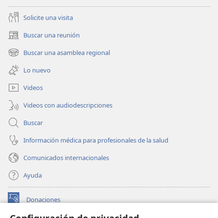
Solicite una visita
Buscar una reunión
(abre
una
Buscar una asamblea regional
(abre
nueva
una
ventana)
Lo nuevo
nueva
ventana)
Videos
Videos con audiodescripciones
Buscar
Información médica para profesionales de la salud
Comunicados internacionales
Ayuda
Donaciones
(abre
una