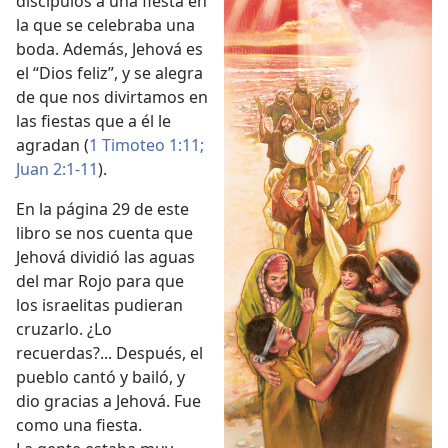
discípulos a una fiesta en
la que se celebraba una
boda. Además, Jehová es
el “Dios feliz”, y se alegra
de que nos divirtamos en
las fiestas que a él le
agradan (
1 Timoteo 1:11;
Juan 2:1-11
).
En la página 29 de este
libro se nos cuenta que
Jehová dividió las aguas
del mar Rojo para que
los israelitas pudieran
cruzarlo. ¿Lo
recuerdas?... Después, el
pueblo cantó y bailó, y
dio gracias a Jehová. Fue
como una fiesta.