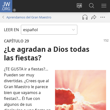
JW.ORG
Iniciar
sesión
Cambiar
Búsqueda
MO
(abre
idioma
en
ME
Aprendamos del Gran Maestro
una
del sitio
jw.org
nueva
LEER EN
ventana)
CAPÍTULO 29
¿Le agradan a Dios todas
las fiestas?
¿TE GUSTA ir a fiestas?...
Pueden ser muy
divertidas. ¿Crees que al
Gran Maestro le parece
bien que vayamos a
fiestas?... Él fue con
algunos de sus