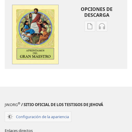
OPCIONES DE
DESCARGA
Opciones
Opciones
de
de
descarga
descarga
de
de
publicaciones
audio
Aprendamos
Aprendamos
del
del
Gran
Gran
Maestro
Maestro
®
JW.ORG
/ SITIO OFICIAL DE LOS TESTIGOS DE JEHOVÁ
Configuración de la apariencia
Enlaces directos