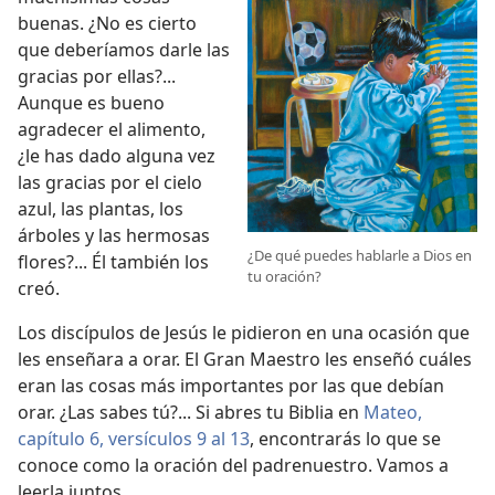
buenas. ¿No es cierto
que deberíamos darle las
gracias por ellas?...
Aunque es bueno
agradecer el alimento,
¿le has dado alguna vez
las gracias por el cielo
azul, las plantas, los
árboles y las hermosas
¿De qué puedes hablarle a Dios en
flores?... Él también los
tu oración?
creó.
Los discípulos de Jesús le pidieron en una ocasión que
les enseñara a orar. El Gran Maestro les enseñó cuáles
eran las cosas más importantes por las que debían
orar. ¿Las sabes tú?... Si abres tu Biblia en
Mateo,
capítulo 6, versículos 9 al 13
, encontrarás lo que se
conoce como la oración del padrenuestro. Vamos a
leerla juntos.