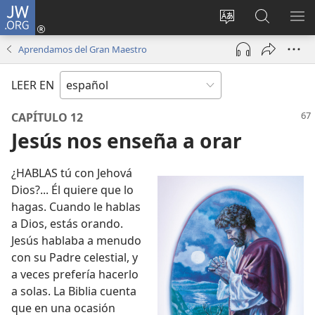
JW.ORG
Iniciar
sesión
Cambiar
Búsqueda
MO
(abre
idioma
en
ME
Aprendamos del Gran Maestro
una
del sitio
jw.org
nueva
LEER EN
ventana)
CAPÍTULO 12
Jesús nos enseña a orar
¿HABLAS tú con Jehová
Dios?... Él quiere que lo
hagas. Cuando le hablas
a Dios, estás orando.
Jesús hablaba a menudo
con su Padre celestial, y
a veces prefería hacerlo
a solas. La Biblia cuenta
que en una ocasión