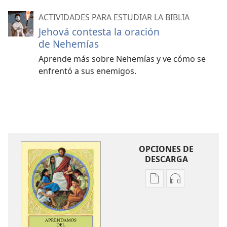
ACTIVIDADES PARA ESTUDIAR LA BIBLIA
Jehová contesta la oración
de Nehemías
Aprende más sobre Nehemías y ve cómo se
enfrentó a sus enemigos.
OPCIONES DE
DESCARGA
Opciones
Opciones
de
de
descarga
descarga
de
de