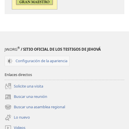
publicaciones
audio
Aprendamos
Aprendamos
del
del
Gran
Gran
Maestro
Maestro
®
JW.ORG
/ SITIO OFICIAL DE LOS TESTIGOS DE JEHOVÁ
Configuración de la apariencia
Enlaces directos
Solicite una visita
Buscar una reunión
(abre
una
Buscar una asamblea regional
(abre
nueva
una
ventana)
Lo nuevo
nueva
ventana)
Videos