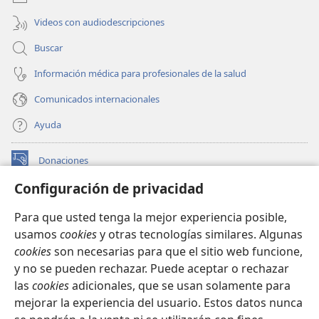
Videos con audiodescripciones
Buscar
Información médica para profesionales de la salud
Comunicados internacionales
Ayuda
Donaciones
(abre
una
Configuración de privacidad
nueva
BIBLIOTECA EN LÍNEA Watchtower™
(abre
ventana)
Para que usted tenga la mejor experiencia posible,
una
®
JW Hub
usamos
cookies
y otras tecnologías similares. Algunas
nueva
(abre
ventana)
cookies
son necesarias para que el sitio web funcione,
una
®
JW Library
nueva
y no se pueden rechazar. Puede aceptar o rechazar
ventana)
las
cookies
adicionales, que se usan solamente para
Watchtower Library
mejorar la experiencia del usuario. Estos datos nunca