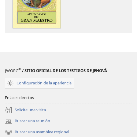
descarga
descarga
de
de
publicaciones
audio
Aprendamos
Aprendamos
del
del
Gran
Gran
Maestro
Maestro
®
JW.ORG
/ SITIO OFICIAL DE LOS TESTIGOS DE JEHOVÁ
Configuración de la apariencia
Enlaces directos
Solicite una visita
Buscar una reunión
(abre
una
Buscar una asamblea regional
(abre
nueva