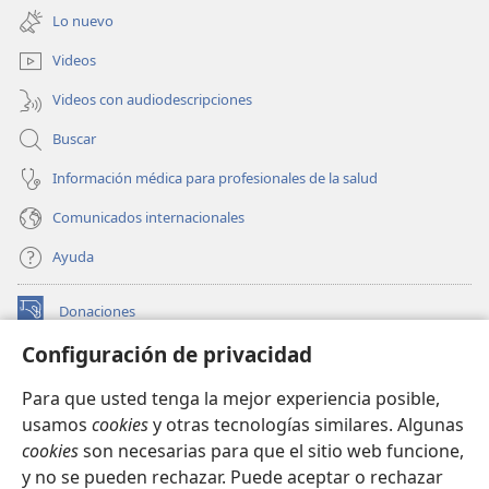
una
ventana)
Lo nuevo
nueva
ventana)
Videos
Videos con audiodescripciones
Buscar
Información médica para profesionales de la salud
Comunicados internacionales
Ayuda
Donaciones
(abre
una
Configuración de privacidad
nueva
BIBLIOTECA EN LÍNEA Watchtower™
(abre
ventana)
Para que usted tenga la mejor experiencia posible,
una
®
JW Hub
usamos
cookies
y otras tecnologías similares. Algunas
nueva
(abre
ventana)
cookies
son necesarias para que el sitio web funcione,
una
®
JW Library
nueva
y no se pueden rechazar. Puede aceptar o rechazar