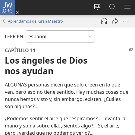
JW.ORG
Iniciar
sesión
Cambiar
Búsqueda
MO
(abre
idioma
en
ME
Aprendamos del Gran Maestro
una
del sitio
jw.org
nueva
LEER EN
ventana)
CAPÍTULO 11
Los ángeles de Dios
nos ayudan
ALGUNAS personas dicen que solo creen en lo que
ven, pero eso no tiene sentido. Hay muchas cosas que
nunca hemos visto y, sin embargo, existen. ¿Cuáles
son algunas?...
¿Podemos sentir el aire que respiramos?... Levanta la
mano y sopla sobre ella. ¿Sientes algo?... Sí, el aire,
pero ¿verdad que no podemos verlo?...