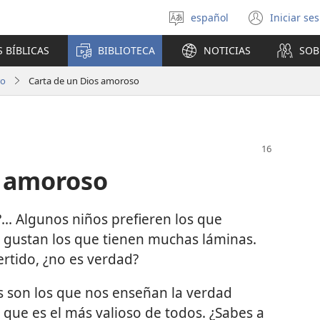
español
Iniciar se
Seleccionar
(abre
idioma
una
 BÍBLICAS
BIBLIOTECA
NOTICIAS
SOB
nuev
venta
ro
Carta de un Dios amoroso
s amoroso
?... Algunos niños prefieren los que
s gustan los que tienen muchas láminas.
ertido, ¿no es verdad?
s son los que nos enseñan la verdad
 que es el más valioso de todos. ¿Sabes a