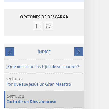
OPCIONES DE DESCARGA
Opciones
Opciones
de
de
descarga
descarga
de
de
ÍNDICE
publicaciones
audio
Anterior
Siguiente
Aprendamos
Aprendamos
del
del
¿Qué necesitan los hijos de sus padres?
Gran
Gran
Maestro
Maestro
CAPÍTULO 1
Por qué fue Jesús un Gran Maestro
CAPÍTULO 2
Carta de un Dios amoroso