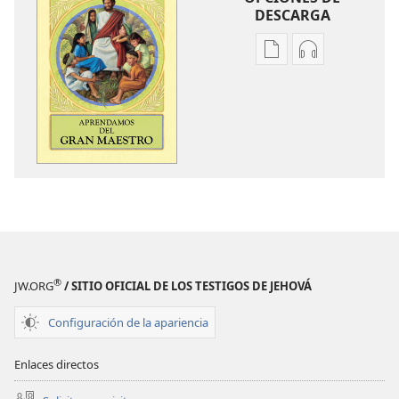
DESCARGA
Opciones
Opciones
de
de
descarga
descarga
de
de
publicaciones
audio
Aprendamos
Aprendamos
del
del
Gran
Gran
Maestro
Maestro
®
JW.ORG
/ SITIO OFICIAL DE LOS TESTIGOS DE JEHOVÁ
Configuración de la apariencia
Enlaces directos