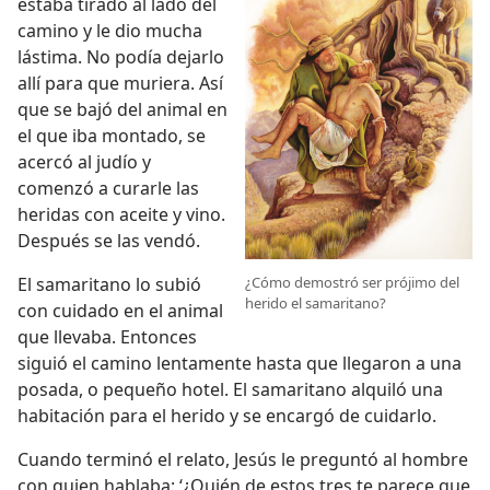
estaba tirado al lado del
camino y le dio mucha
lástima. No podía dejarlo
allí para que muriera. Así
que se bajó del animal en
el que iba montado, se
acercó al judío y
comenzó a curarle las
heridas con aceite y vino.
Después se las vendó.
El samaritano lo subió
¿Cómo demostró ser prójimo del
herido el samaritano?
con cuidado en el animal
que llevaba. Entonces
siguió el camino lentamente hasta que llegaron a una
posada, o pequeño hotel. El samaritano alquiló una
habitación para el herido y se encargó de cuidarlo.
Cuando terminó el relato, Jesús le preguntó al hombre
con quien hablaba: ‘¿Quién de estos tres te parece que