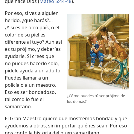
que hace Dios (
Mateo 5:44-48
).
Por eso, si ves a alguien
herido, ¿qué harás?...
¿Y si es de otro país, o el
color de su piel es
diferente al tuyo? Aun así
es tu prójimo, y deberías
ayudarle. Si crees que
no puedes hacerlo solo,
pídele ayuda a un adulto.
Puedes llamar a un
policía o a un maestro.
Eso es ser bondadoso,
¿Cómo puedes tú ser prójimo de
tal como lo fue el
los demás?
samaritano.
El Gran Maestro quiere que mostremos bondad y que
ayudemos a otros, sin importar quiénes sean. Por eso
nos contó la historia del buen samaritano.