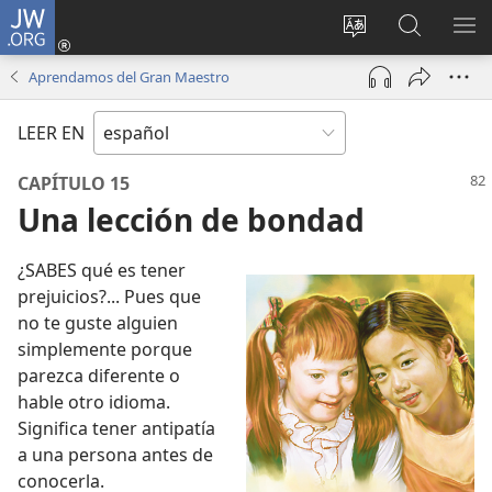
JW.ORG
Iniciar
sesión
Cambiar
Búsqueda
MO
(abre
idioma
en
ME
Aprendamos del Gran Maestro
una
del sitio
jw.org
nueva
LEER EN
ventana)
CAPÍTULO 15
Una lección de bondad
¿SABES qué es tener
prejuicios?... Pues que
no te guste alguien
simplemente porque
parezca diferente o
hable otro idioma.
Significa tener antipatía
a una persona antes de
conocerla.