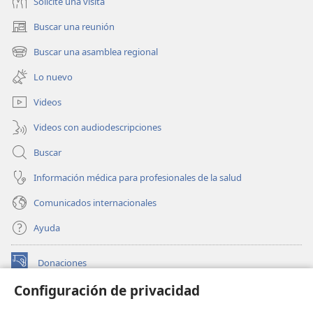
Solicite una visita
Buscar una reunión
(abre
una
Buscar una asamblea regional
(abre
nueva
una
ventana)
Lo nuevo
nueva
ventana)
Videos
Videos con audiodescripciones
Buscar
Información médica para profesionales de la salud
Comunicados internacionales
Ayuda
Donaciones
(abre
una
Configuración de privacidad
nueva
BIBLIOTECA EN LÍNEA Watchtower™
(abre
ventana)