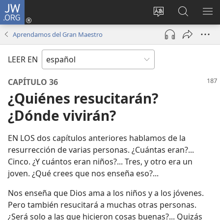
JW.ORG
Iniciar
sesión
Cambiar
Búsqueda
MO
(abre
idioma
en
ME
Aprendamos del Gran Maestro
una
del sitio
jw.org
nueva
LEER EN
ventana)
CAPÍTULO 36
¿Quiénes resucitarán?
¿Dónde vivirán?
EN LOS dos capítulos anteriores hablamos de la
resurrección de varias personas. ¿Cuántas eran?...
Cinco. ¿Y cuántos eran niños?... Tres, y otro era un
joven. ¿Qué crees que nos enseña eso?...
Nos enseña que Dios ama a los niños y a los jóvenes.
Pero también resucitará a muchas otras personas.
¿Será solo a las que hicieron cosas buenas?... Quizás