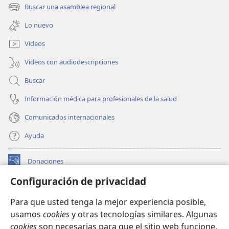
una
Buscar una asamblea regional
(abre
nueva
una
ventana)
Lo nuevo
nueva
ventana)
Videos
Videos con audiodescripciones
Buscar
Información médica para profesionales de la salud
Comunicados internacionales
Ayuda
Donaciones
(abre
una
Configuración de privacidad
nueva
BIBLIOTECA EN LÍNEA Watchtower™
(abre
ventana)
Para que usted tenga la mejor experiencia posible,
una
®
JW Hub
usamos
cookies
y otras tecnologías similares. Algunas
nueva
(abre
ventana)
cookies
son necesarias para que el sitio web funcione,
una