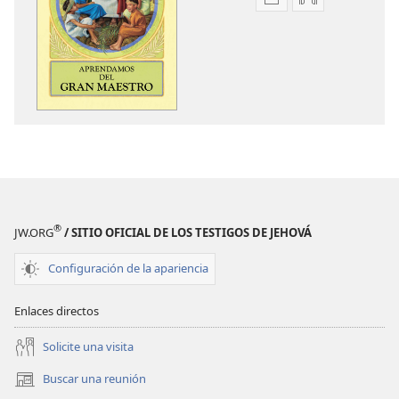
Opciones
Opciones
de
de
descarga
descarga
de
de
publicaciones
audio
Aprendamos
Aprendamos
del
del
Gran
Gran
Maestro
Maestro
®
JW.ORG
/ SITIO OFICIAL DE LOS TESTIGOS DE JEHOVÁ
Configuración de la apariencia
Enlaces directos
Solicite una visita
Buscar una reunión
(abre