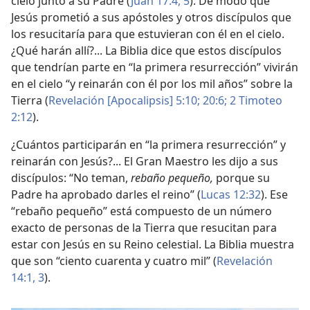
cielo junto a su Padre (
Juan 17:4, 5
). De modo que
Jesús prometió a sus apóstoles y otros discípulos que
los resucitaría para que estuvieran con él en el cielo.
¿Qué harán allí?... La Biblia dice que estos discípulos
que tendrían parte en “la primera resurrección” vivirán
en el cielo “y reinarán con él por los mil años” sobre la
Tierra (
Revelación [Apocalipsis] 5:10;
20:6;
2 Timoteo
2:12
).
¿Cuántos participarán en “la primera resurrección” y
reinarán con Jesús?... El Gran Maestro les dijo a sus
discípulos: “No teman,
rebaño pequeño,
porque su
Padre ha aprobado darles el reino” (
Lucas 12:32
). Ese
“rebaño pequeño” está compuesto de un número
exacto de personas de la Tierra que resucitan para
estar con Jesús en su Reino celestial. La Biblia muestra
que son “ciento cuarenta y cuatro mil” (
Revelación
14:1,
3
).