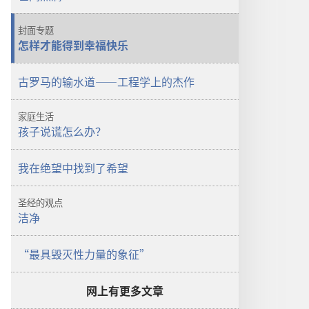
警
醒！
醒！
怎
封面专题
怎
样
怎样才能得到幸福快乐
样
才
才
能
古罗马的输水道——工程学上的杰作
能
得
得
到
家庭生活
到
幸
孩子说谎怎么办？
幸
福
福
快
我在绝望中找到了希望
快
乐
乐
圣经的观点
洁净
“最具毁灭性力量的象征”
网上有更多文章