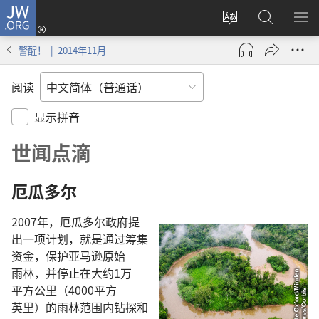
JW.ORG
登
录
更
搜
显
（打
改
索
示
警醒！ | 2014年11月
开
网
JW.ORG
菜
新
站
单
阅读
窗
语
口）
言
显示拼音
世闻点滴
厄瓜多尔
2007
年
，
厄瓜多尔
政府
提
出
一
项
计划
，
就是
通过
筹集
资金
，
保护
亚马逊
原始
雨林
，
并
停止
在
大约
1
万
平方
公里
（4000
平方
英里
）
的
雨林
范围
内
钻探
和