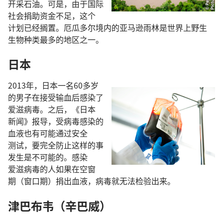
开采
石油
。
可是
，
由于
国际
社会
捐助
资金
不足
，
这个
计划
已经
搁置
。
厄瓜多尔
境
内
的
亚马逊
雨林
是
世界
上
野生
生物
种类
最
多
的
地区
之
一
。
日本
2013
年
，
日本
一
名
60
多
岁
的
男子
在
接受
输血
后
感染
了
爱滋病毒
。
之后
，《
日本
新闻
》
报导
，
受
病毒
感染
的
血液
也
有
可能
通过
安全
测试
，
要
完全
防止
这样
的
事
发生
是
不
可能
的
。
感染
爱滋病毒
的
人
如果
在
空
窗
期
（
窗口
期
）
捐
出
血液
，
病毒
就
无法
检验
出来
。
津巴布韦
（
辛巴威
）