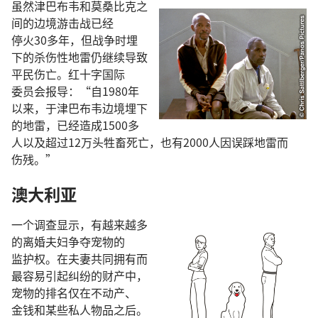
虽然
津巴布韦
和
莫桑比克
之
间
的
边境
游击战
已经
停火
30
多
年
，
但
战争
时
埋
下
的
杀伤性
地雷
仍
继续
导致
平民
伤亡
。
红
十字
国际
委员会
报导
：“
自
1980
年
以来
，
于
津巴布韦
边境
埋
下
的
地雷
，
已经
造成
1500
多
人
以及
超过
12
万
头
牲畜
死亡
，
也
有
2000
人
因
误
踩
地雷
而
伤残
。”
澳大利亚
一
个
调查
显示
，
有
越来越
多
的
离婚
夫妇
争夺
宠物
的
监护权
。
在
夫妻
共同
拥有
而
最
容易
引起
纠纷
的
财产
中
，
宠物
的
排名
仅
在
不动产
、
金钱
和
某
些
私人
物品
之后
。