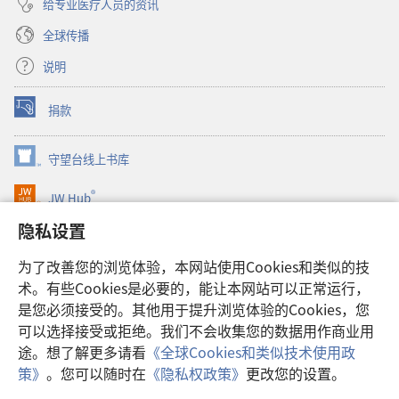
给专业医疗人员的资讯
全球传播
说明
捐款
（打
开
新
守望台线上书库
（打
窗
开
口）
®
JW Hub
新
（打
窗
开
隐私设置
口）
JW Library®
新
窗
为了改善您的浏览体验，本网站使用Cookies和类似的技
口）
Watchtower Library
术。有些Cookies是必要的，能让本网站可以正常运行，
是您必须接受的。其他用于提升浏览体验的Cookies，您
可以选择接受或拒绝。我们不会收集您的数据用作商业用
途。想了解更多请看
《全球Cookies和类似技术使用政
Copyright
© 2026 Watch Tower Bible and Tract Society of Pennsylvania.
策》
。您可以随时在
《隐私权政策》
更改您的设置。
显
使用条款
|
隐私权政策
|
隐私设置