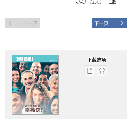
上一页
下一页
下载选项
出
音
版
频
物
下
下
载
载
选
选
项
项
警
警
醒！
醒！
怎