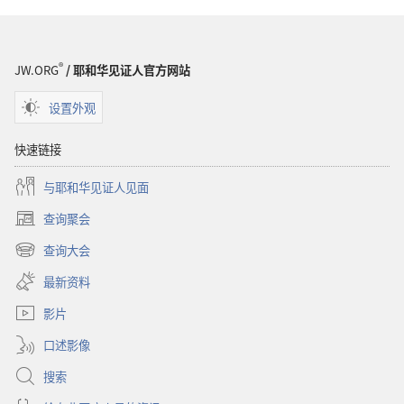
怎
样
样
才
才
能
®
JW.ORG
/ 耶和华见证人官方网站
能
得
得
到
设置外观
到
幸
幸
福
快速链接
福
快
与耶和华见证人见面
快
乐
乐
查询聚会
（打
开
查询大会
（打
新
开
窗
最新资料
新
口）
窗
影片
口）
口述影像
搜索