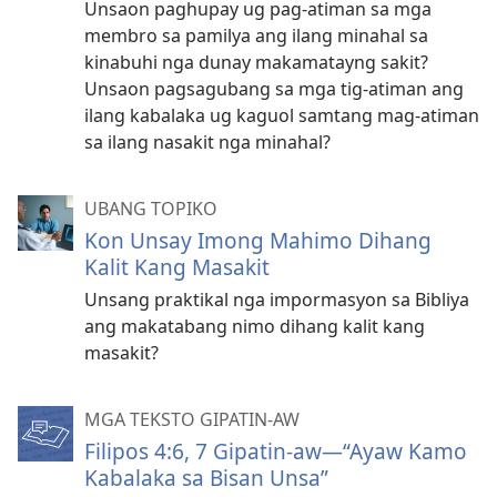
Unsaon paghupay ug pag-atiman sa mga
membro sa pamilya ang ilang minahal sa
kinabuhi nga dunay makamatayng sakit?
Unsaon pagsagubang sa mga tig-atiman ang
ilang kabalaka ug kaguol samtang mag-atiman
sa ilang nasakit nga minahal?
UBANG TOPIKO
Kon Unsay Imong Mahimo Dihang
Kalit Kang Masakit
Unsang praktikal nga impormasyon sa Bibliya
ang makatabang nimo dihang kalit kang
masakit?
MGA TEKSTO GIPATIN-AW
Filipos 4:6, 7 Gipatin-aw—“Ayaw Kamo
Kabalaka sa Bisan Unsa”