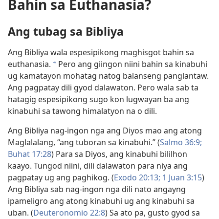
Bahin sa Euthanasia?
Ang tubag sa Bibliya
Ang Bibliya wala espesipikong maghisgot bahin sa
euthanasia.
Pero ang giingon niini bahin sa kinabuhi
a
ug kamatayon mohatag natog balanseng panglantaw.
Ang pagpatay dili gyod dalawaton. Pero wala sab ta
hatagig espesipikong sugo kon lugwayan ba ang
kinabuhi sa tawong himalatyon na o dili.
Ang Bibliya nag-ingon nga ang Diyos mao ang atong
Maglalalang, “ang tuboran sa kinabuhi.” (
Salmo 36:9;
Buhat 17:28
) Para sa Diyos, ang kinabuhi bililhon
kaayo. Tungod niini, dili dalawaton para niya ang
pagpatay ug ang paghikog. (
Exodo 20:13;
1 Juan 3:15
)
Ang Bibliya sab nag-ingon nga dili nato angayng
ipameligro ang atong kinabuhi ug ang kinabuhi sa
uban. (
Deuteronomio 22:8
) Sa ato pa, gusto gyod sa