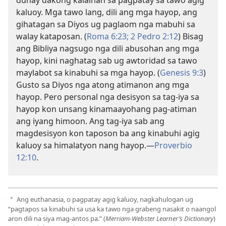
dunay dakong kalainan sa pagpatay sa tawo agig
kaluoy. Mga tawo lang, dili ang mga hayop, ang
gihatagan sa Diyos ug paglaom nga mabuhi sa
walay kataposan. (
Roma 6:23;
2 Pedro 2:12
) Bisag
ang Bibliya nagsugo nga dili abusohan ang mga
hayop, kini naghatag sab ug awtoridad sa tawo
maylabot sa kinabuhi sa mga hayop. (
Genesis 9:3
)
Gusto sa Diyos nga atong atimanon ang mga
hayop. Pero personal nga desisyon sa tag-iya sa
hayop kon unsang kinamaayohang pag-atiman
ang iyang himoon. Ang tag-iya sab ang
magdesisyon kon taposon ba ang kinabuhi agig
kaluoy sa himalatyon nang hayop.​—
Proverbio
12:10
.
Ang euthanasia, o pagpatay agig kaluoy, nagkahulogan ug
a
“pagtapos sa kinabuhi sa usa ka tawo nga grabeng nasakit o naangol
aron dili na siya mag-antos pa.” (
Merriam-Webster Learner’s Dictionary
)