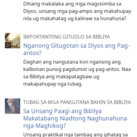
Dihang mabalaka ang mga magsisimba sa
Diyos, unsang mga pag-ampo ang makahupay
nila ug makahatag ug kalinaw sa hunahuna?
IMPORTANTENG GITUDLO SA BIBLIYA
Nganong Gitugotan sa Diyos ang Pag-
antos?
Daghan ang nangutana kon nganong ang
kalibotan punog pagdumot ug pag-antos. Naa
sa Bibliya ang makapatagbaw ug
makapahupay nga tubag.
TUBAG SA MGA PANGUTANA BAHIN SA BIBLIYA
Sa Unsang Paagi ang Bibliya
Makatabang Niadtong Naghunahuna
nga Maghikog?
Unsang praktikal nga tambag ang gihatag sa