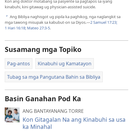
Kon ang doktor motabang sa pasyente sa pagtapos sa iyang
kinabuhi, kini gitawag ug physician-assisted suicide.
Ang Bibliya naghisgot ug pipila ka paghikog, nga naglangkit sa
b
mga tawong misupak sa kabubut-on sa Diyos.​—
2 Samuel 17:23;
1 Hari 16:18;
Mateo 27:3-5
.
Susamang mga Topiko
Pag-antos
Kinabuhi ug Kamatayon
Tubag sa mga Pangutana Bahin sa Bibliya
Basin Ganahan Pod Ka
ANG BANTAYANANG TORRE
Kon Gitagalan Na ang Kinabuhi sa usa
ka Minahal