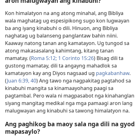
aron malugwayan ang kinabuhi?
Kon himalatyon na ang atong minahal, ang Bibliya
wala maghatag ug espesipikong sugo kon lugwayan
ba ang iyang kinabuhi o dili. Hinuon, ang Bibliya
naghatag ug balanseng panglantaw bahin niini.
Kaaway natong tanan ang kamatayon. Ug tungod sa
atong makasasalang kahimtang, kitang tanan
mamatay. (
Roma 5:12;
1 Corinto 15:26
) Bisag dili ta
gustong mamatay, dili ta angayng mahadlok sa
kamatayon kay ang Diyos nagsaad ug
pagkabanhaw
.
(
Juan 6:39, 40
) Ang tawo nga nagpakitag pagtahod sa
kinabuhi mangita sa kinamaayohang paagi sa
pagtambal. Pero wala ni magpasabot nga kinahanglan
siyang mangitag medikal nga mga pamaagi aron lang
malugwayan ang kinabuhi sa tawong himalatyon na.
Ang paghikog ba maoy sala nga dili na gyod
mapasaylo?