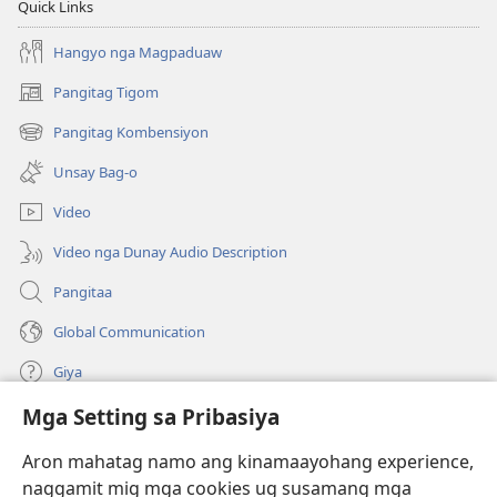
Quick Links
Hangyo nga Magpaduaw
Pangitag Tigom
(mo-
open
Pangitag Kombensiyon
(mo-
ug
open
bag-
Unsay Bag-o
ug
ong
bag-
window)
Video
ong
window)
Video nga Dunay Audio Description
Pangitaa
Global Communication
Giya
Mga Setting sa Pribasiya
Donasyon
(mo-
open
Aron mahatag namo ang kinamaayohang experience,
ug
naggamit mig mga cookies ug susamang mga
Watchtower ONLINE NGA LIBRARYA