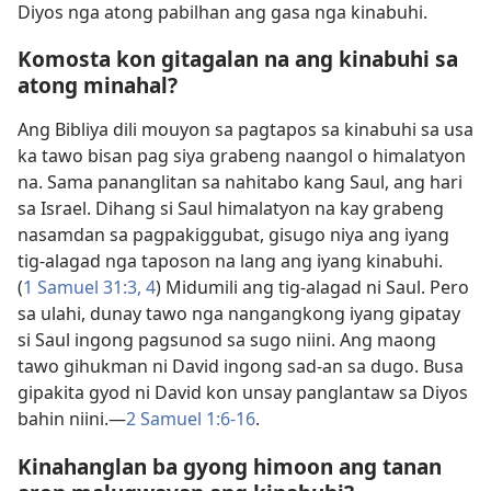
Diyos nga atong pabilhan ang gasa nga kinabuhi.
Komosta kon gitagalan na ang kinabuhi sa
atong minahal?
Ang Bibliya dili mouyon sa pagtapos sa kinabuhi sa usa
ka tawo bisan pag siya grabeng naangol o himalatyon
na. Sama pananglitan sa nahitabo kang Saul, ang hari
sa Israel. Dihang si Saul himalatyon na kay grabeng
nasamdan sa pagpakiggubat, gisugo niya ang iyang
tig-alagad nga taposon na lang ang iyang kinabuhi.
(
1 Samuel 31:3, 4
) Midumili ang tig-alagad ni Saul. Pero
sa ulahi, dunay tawo nga nangangkong iyang gipatay
si Saul ingong pagsunod sa sugo niini. Ang maong
tawo gihukman ni David ingong sad-an sa dugo. Busa
gipakita gyod ni David kon unsay panglantaw sa Diyos
bahin niini.—
2 Samuel 1:6-16
.
Kinahanglan ba gyong himoon ang tanan