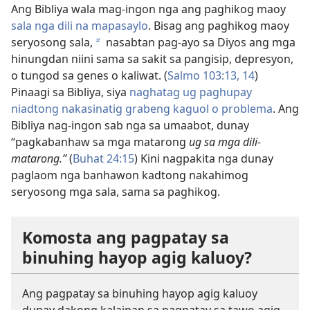
Ang Bibliya wala mag-ingon nga ang paghikog maoy
sala nga dili na mapasaylo
. Bisag ang paghikog maoy
seryosong sala,
nasabtan pag-ayo sa Diyos ang mga
b
hinungdan niini sama sa sakit sa pangisip, depresyon,
o tungod sa genes o kaliwat. (
Salmo 103:13, 14
)
Pinaagi sa Bibliya, siya
naghatag ug paghupay
niadtong nakasinatig grabeng kaguol o problema
. Ang
Bibliya nag-ingon sab nga sa umaabot, dunay
“pagkabanhaw sa mga matarong
ug sa mga dili-
matarong.”
(
Buhat 24:15
) Kini nagpakita nga dunay
paglaom nga banhawon kadtong nakahimog
seryosong mga sala, sama sa paghikog.
Komosta ang pagpatay sa
binuhing hayop agig kaluoy?
Ang pagpatay sa binuhing hayop agig kaluoy