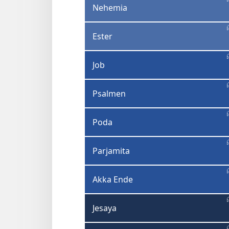
Nehemia
Ester
Job
Psalmen
Poda
Parjamita
Akka Ende
Jesaya