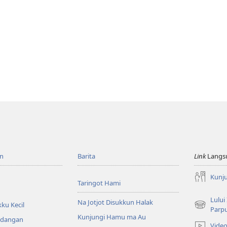
n
Barita
Link
Langs
Kunj
Taringot Hami
Lului
Na Jotjot Disukkun Halak
ku Kecil
(opens
Parp
Kunjungi Hamu ma Au
new
ndangan
Vide