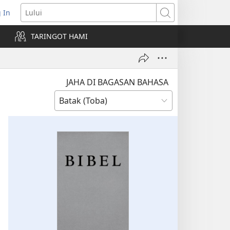
 In
pens
Lului
ew
TARINGOT HAMI
ndow)
JAHA DI BAGASAN BAHASA