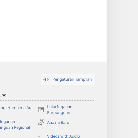
Pengaturan Tampilan
ung
Lului Inganan
ungi Hamu ma Au
(opens
Parpunguan
new
 Inganan
Aha na Baru
window)
unguan Regional
Videos with Audio
o