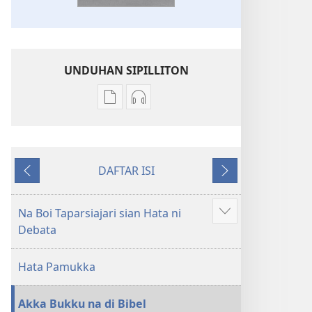
UNDUHAN SIPILLITON
Sipilliton
Sipiliton
lao
mandownload
mandownload
audio
Bibel
Bibel
DAFTAR ISI
Hata
Hata
Andorang
Na
ni
ni
so
Mangihut
Debata
Debata
Na Boi Taparsiajari sian Hata ni
Patudu
tu
tu
Debata
na
Akka
Akka
umgodang
Jolma
Jolma
Hata Pamukka
na
na
Naeng
Naeng
Akka Bukku na di Bibel
Mangolu
Mangolu