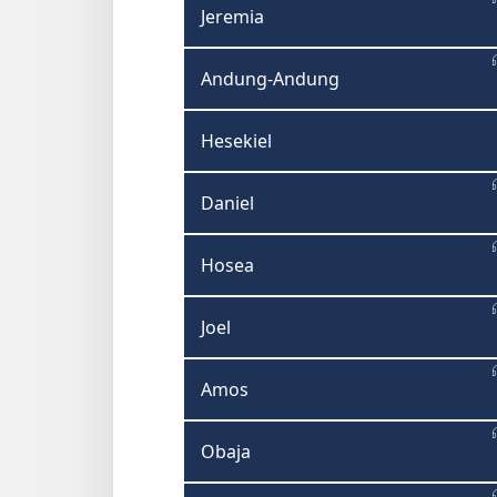
Jeremia
Andung-Andung
Hesekiel
Daniel
Hosea
Joel
Amos
Obaja