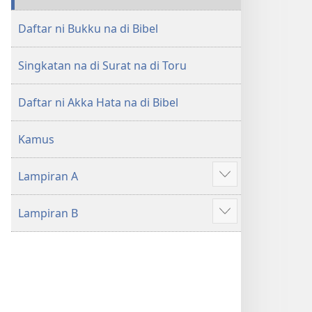
di
di
Tano
Tano
Daftar ni Bukku na di Bibel
na
na
Imbaru
Imbaru
Singkatan na di Surat na di Toru
Daftar ni Akka Hata na di Bibel
Kamus
Lampiran A
Patudu
na
Lampiran B
umgodang
Patudu
na
umgodang