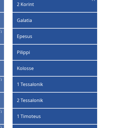
2 Korint
Galatia
Epesus
Pilippi
Kolosse
1 Tessalonik
2 Tessalonik
1 Timoteus