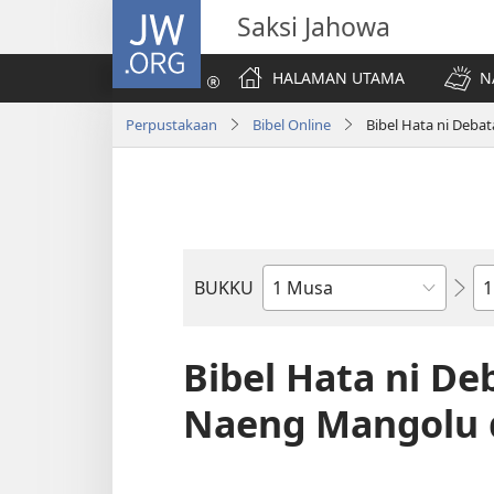
JW.ORG
Saksi Jahowa
HALAMAN UTAMA
N
Perpustakaan
Bibel Online
Bibel Hata ni Deba
Bi
BUKKU
Bukku
ni
Bibel
Bibel Hata ni De
Naeng Mangolu d