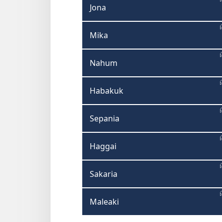
Jona
Mika
Nahum
Habakuk
Sepania
Haggai
Sakaria
Maleaki