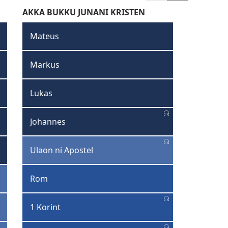
konten
konten
AKKA BUKKU JUNANI KRISTEN
marhite
marhite
Format
Format
Mateus
Grid
Dasar
Markus
Lukas
Johannes
Ulaon ni Apostel
Rom
1 Korint