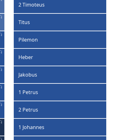
2 Timoteus
Titus
Pilemon
Heber
Jakobus
1 Petrus
2 Petrus
1 Johannes