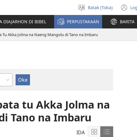
Batak (Toba)
Log
Pillit
(o
Hata
n
A DIAJARHON DI BIBEL
PERPUSTAKAAN
BARITA
wi
ta Tu Akka Jolma na Naeng Mangolu di Tano na Imbaru
ndu
bata tu Akka Jolma na
i Tano na Imbaru
IDA
Patudu
Patudu