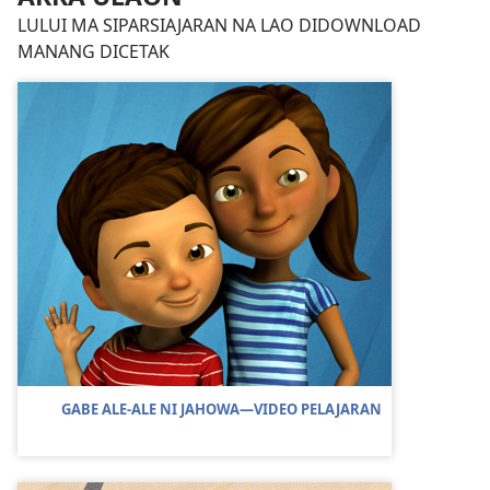
LULUI MA SIPARSIAJARAN NA LAO DIDOWNLOAD
MANANG DICETAK
GABE ALE-ALE NI JAHOWA​—VIDEO PELAJARAN