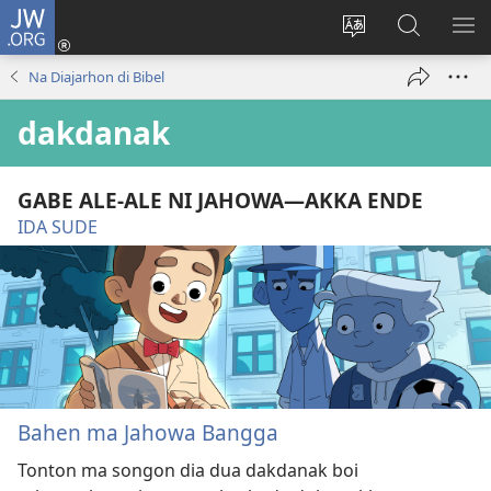
JW.ORG
Log
In
Ganti
Lului
PA
(opens
hata
di
ME
Na Diajarhon di Bibel
new
situs
JW.ORG
window)
dakdanak
GABE ALE-ALE NI JAHOWA​—AKKA ENDE
IDA SUDE
Bahen ma Jahowa Bangga
Tonton ma songon dia dua dakdanak boi