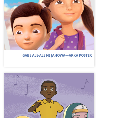
GABE ALE-ALE NI JAHOWA​—AKKA POSTER