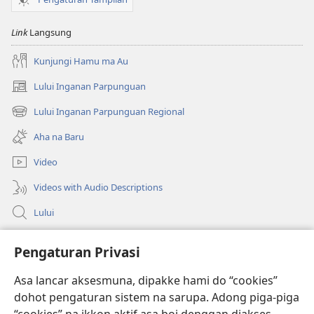
Link
Langsung
Kunjungi Hamu ma Au
Lului Inganan Parpunguan
(opens
new
Lului Inganan Parpunguan Regional
(opens
window)
new
Aha na Baru
window)
Video
Videos with Audio Descriptions
Lului
Bantuan
Pengaturan Privasi
Sumbangan
(opens
Asa lancar aksesmuna, dipakke hami do “cookies”
new
dohot pengaturan sistem na sarupa. Adong piga-piga
window)
PERPUSTAKAAN ONLINE Joujou Paboahon™