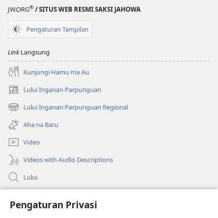
®
JW.ORG
/ SITUS WEB RESMI SAKSI JAHOWA
Pengaturan Tampilan
Link
Langsung
Kunjungi Hamu ma Au
Lului Inganan Parpunguan
(opens
new
Lului Inganan Parpunguan Regional
(opens
window)
new
Aha na Baru
window)
Video
Videos with Audio Descriptions
Lului
Bantuan
Pengaturan Privasi