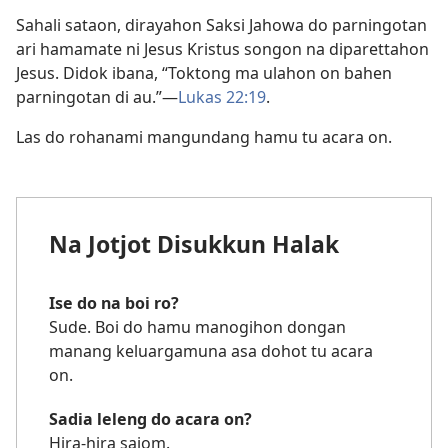
Sahali sataon, dirayahon Saksi Jahowa do parningotan
ari hamamate ni Jesus Kristus songon na diparettahon
Jesus. Didok ibana, “Toktong ma ulahon on bahen
parningotan di au.”—
Lukas 22:19
.
Las do rohanami mangundang hamu tu acara on.
Na Jotjot Disukkun Halak
Ise do na boi ro?
Sude. Boi do hamu manogihon dongan
manang keluargamuna asa dohot tu acara
on.
Sadia leleng do acara on?
Hira-hira sajom.