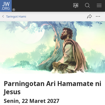
JW.ORG
Log
In
Ganti
Lului
PA
(opens
hata
di
ME
Taringot Hami
new
situs
JW.ORG
window)
Parningotan Ari Hamamate ni
Jesus
Senin, 22 Maret 2027