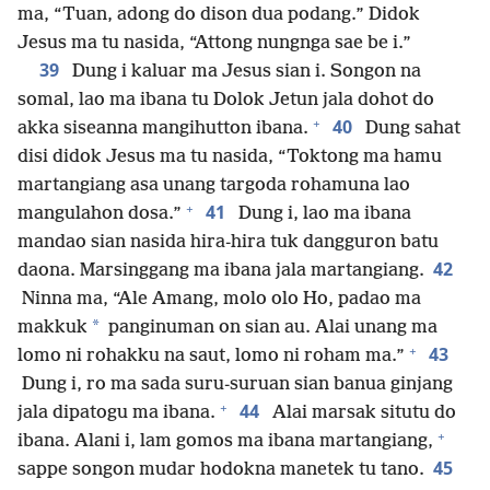
ma, “Tuan, adong do dison dua podang.” Didok
Jesus ma tu nasida, “Attong nungnga sae be i.”
39
Dung i kaluar ma Jesus sian i. Songon na
somal, lao ma ibana tu Dolok Jetun jala dohot do
+
40
akka siseanna mangihutton ibana.
Dung sahat
disi didok Jesus ma tu nasida, “Toktong ma hamu
martangiang asa unang targoda rohamuna lao
+
41
mangulahon dosa.”
Dung i, lao ma ibana
mandao sian nasida hira-hira tuk dangguron batu
42
daona. Marsinggang ma ibana jala martangiang.
Ninna ma, “Ale Amang, molo olo Ho, padao ma
*
makkuk
panginuman on sian au. Alai unang ma
+
43
lomo ni rohakku na saut, lomo ni roham ma.”
Dung i, ro ma sada suru-suruan sian banua ginjang
+
44
jala dipatogu ma ibana.
Alai marsak situtu do
+
ibana. Alani i, lam gomos ma ibana martangiang,
45
sappe songon mudar hodokna manetek tu tano.