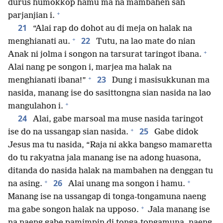
durus humokkop hamu ma na mambahen sah
+
parjanjian i.
21
“Alai rap do dohot au di meja on halak na
+
22
menghianati au.
Tutu, na lao mate do nian
+
Anak ni jolma i songon na tarsurat taringot ibana.
Alai nang pe songon i, marjea ma halak na
+
23
menghianati ibana!”
Dung i masisukkunan ma
nasida, manang ise do sasittongna sian nasida na lao
+
mangulahon i.
24
Alai, gabe marsoal ma muse nasida taringot
+
25
ise do na ussangap sian nasida.
Gabe didok
Jesus ma tu nasida, “Raja ni akka bangso mamaretta
do tu rakyatna jala manang ise na adong huasona,
ditanda do nasida halak na mambahen na denggan tu
+
+
26
na asing.
Alai unang ma songon i hamu.
Manang ise na ussangap di tonga-tongamuna naeng
+
ma gabe songon halak na upposo.
Jala manang ise
na naeng gabe pamimpin di tonga-tongamuna, naeng