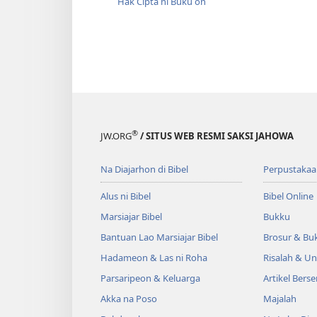
Hak Cipta ni Buku on
®
JW.ORG
/ SITUS WEB RESMI SAKSI JAHOWA
Na Diajarhon di Bibel
Perpustakaa
Alus ni Bibel
Bibel Online
Marsiajar Bibel
Bukku
Bantuan Lao Marsiajar Bibel
Brosur & Buk
Hadameon & Las ni Roha
Risalah & U
Parsaripeon & Keluarga
Artikel Berse
Akka na Poso
Majalah