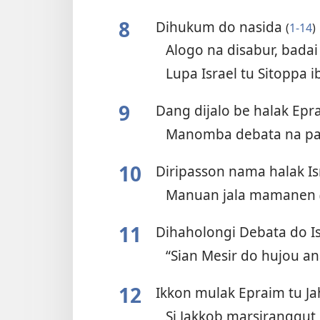
8
Dihukum do nasida
(
1-14
)
Alogo na disabur, bada
Lupa Israel tu Sitoppa 
9
Dang dijalo be halak Ep
Manomba debata na pa
10
Diripasson nama halak Is
Manuan jala mamanen
11
Dihaholongi Debata do I
“Sian Mesir do hujou a
12
Ikkon mulak Epraim tu 
Si Jakkob marsiranggu