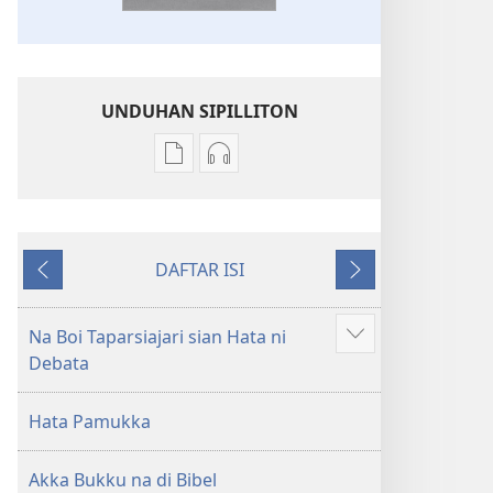
UNDUHAN SIPILLITON
Sipilliton
Sipiliton
lao
mandownload
mandownload
audio
Bibel
Bibel
DAFTAR ISI
Hata
Hata
Andorang
Na
ni
ni
so
Mangihut
Debata
Debata
Na Boi Taparsiajari sian Hata ni
Patudu
tu
tu
Debata
na
Akka
Akka
umgodang
Jolma
Jolma
Hata Pamukka
na
na
Naeng
Naeng
Akka Bukku na di Bibel
Mangolu
Mangolu