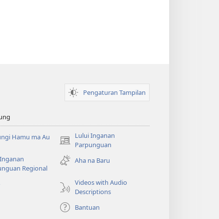
Pengaturan Tampilan
ung
Lului Inganan
ungi Hamu ma Au
(opens
Parpunguan
new
 Inganan
Aha na Baru
window)
unguan Regional
Videos with Audio
o
Descriptions
Bantuan