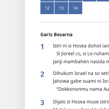
12
13
14
Garis Besarna
1
Istri ni si Hosea dohot 
Si Jisreel
, si Lo-ruha
(
4
)
Janji mambahen nasida 
2
Dihukum Israel na so set
Jahowa gabe suami ni Isr
“Dokkononmu nama A
3
Dijalo si Hosea muse istr