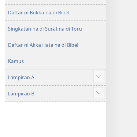
di
di
Tano
Tano
Daftar ni Bukku na di Bibel
na
na
Imbaru
Imbaru
Singkatan na di Surat na di Toru
Daftar ni Akka Hata na di Bibel
Kamus
Lampiran A
Patudu
na
Lampiran B
umgodang
Patudu
na
umgodang