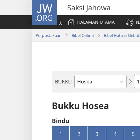
JW.ORG
Saksi Jahowa
HALAMAN UTAMA
N
Perpustakaan
Bibel Online
Bibel Hata ni Deba
Bi
BUKKU
Bukku
ni
Bibel
Bukku Hosea
Bindu
1
2
3
4
5