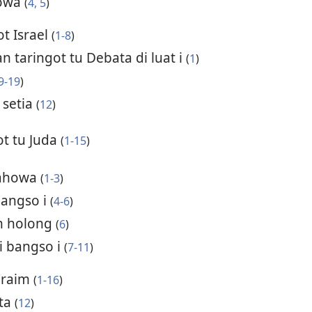
howa
(
4, 5
)
t Israel
(
1-8
)
 taringot tu Debata di luat i
(
1
)
9-19
)
 setia
(
12
)
t tu Juda
(
1-15
)
Jahowa
(
1-3
)
bangso i
(
4-6
)
n holong
(
6
)
i bangso i
(
7-11
)
praim
(
1-16
)
ata
(
12
)