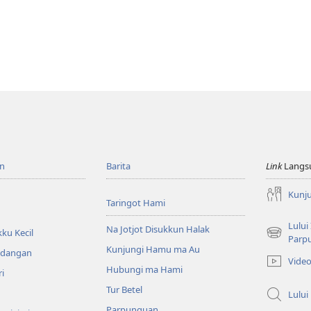
n
Barita
Link
Langs
Kunj
Taringot Hami
Lului
Na Jotjot Disukkun Halak
ku Kecil
(opens
Parp
Kunjungi Hamu ma Au
new
ndangan
Vide
window)
Hubungi ma Hami
ri
Tur Betel
Lului
Parpunguan