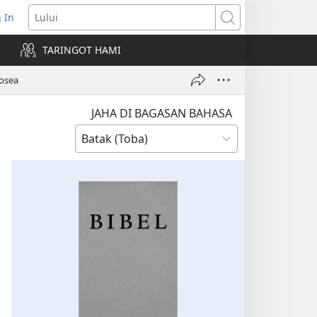
 In
pens
Lului
ew
TARINGOT HAMI
ndow)
Hosea
JAHA DI BAGASAN BAHASA