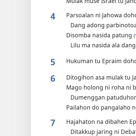
Mulak muse Israel tu Ja
4
Parsoalan ni Jahowa doho
Dang adong parbinotoan
Disomba nasida patung
(
Lilu ma nasida ala dang
5
Hukuman tu Epraim doho
6
Ditogihon asa mulak tu 
Mago holong ni roha ni 
Dumenggan patuduho
Pailahon do pangalaho n
7
Hajahaton na dibahen E
Ditakkup jaring ni Deb