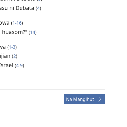
asu ni Debata
(
4
)
howa
(
1-16
)
do huasom?”
(
14
)
owa
(
1-3
)
ujian
(
2
)
srael
(
4-9
)
Na Mangihut