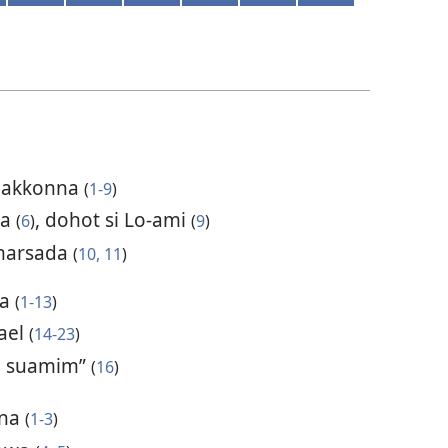
ianakkonna
(
1-9
)
ma
, dohot si Lo-ami
(
6
)
(
9
)
marsada
(
10, 11
)
ia
(
1-13
)
ael
(
14-23
)
u suamim”
(
16
)
ina
(
1-3
)