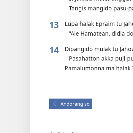
Tangis mangido pasu-p
13
Lupa halak Epraim tu Ja
“Ale Hamatean, didia 
14
Dipangido mulak tu Jah
Pasahatton akka puji-p
Pamalumonna ma halak I
Andorang so