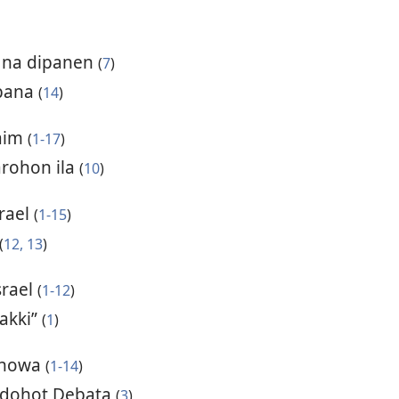
i na dipanen
(
7
)
ibana
(
14
)
raim
(
1-17
)
rohon ila
(
10
)
rael
(
1-15
)
(
12, 13
)
srael
(
1-12
)
nakki”
(
1
)
Jahowa
(
1-14
)
t dohot Debata
(
3
)