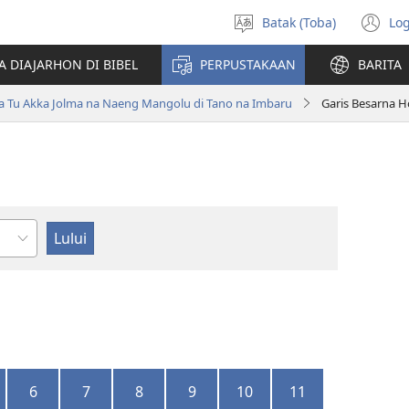
Batak (Toba)
Log
Pillit
(o
Hata
n
A DIAJARHON DI BIBEL
PERPUSTAKAAN
BARITA
wi
ta Tu Akka Jolma na Naeng Mangolu di Tano na Imbaru
Garis Besarna 
ndu
6
7
8
9
10
11