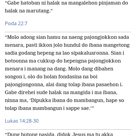
“Gabe hatoban ni halak na mangalehon pinjaman do
halak na marutang.”
Poda 22:7
“Molo adong sian hamu na naeng pajongjokkon sada
menara, pasti ikkon jolo hundul do ibana mangetong
sadia godang hepeng na lao sipakaluaronna. Sian i
botoonna ma cukkup do hepengna pajongjokkon
menara i manang na dang. Molo dang dibahen
songon i, olo do holan fondasina na boi
pajongjongonna, alai dang tolap ibana pasaehon i.
Gabe direhei sude halak na mangida i ma ibana,
ninna ma, ‘Dipukka ibana do mambangun, hape so
tolap ibana mambangun i sappe sae.’”
Lukas 14:28-30
“Dung butong nasida, didok Jesus ma tu akka