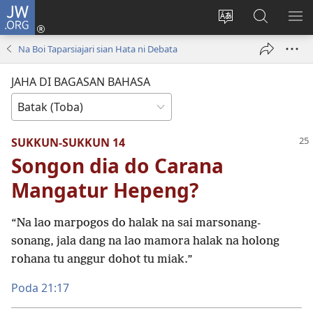
JW.ORG
Log
In
Ganti
Lului
PA
(opens
hata
di
ME
Na Boi Taparsiajari sian Hata ni Debata
new
situs
JW.ORG
window)
JAHA DI BAGASAN BAHASA
SUKKUN-SUKKUN 14
Songon dia do Carana
Mangatur Hepeng?
“Na lao marpogos do halak na sai marsonang-
sonang, jala dang na lao mamora halak na holong
rohana tu anggur dohot tu miak.”
Poda 21:17