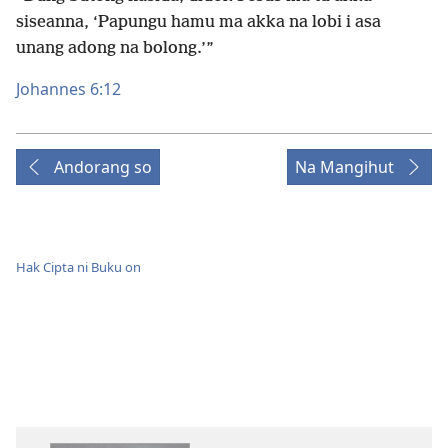
siseanna, ‘Papungu hamu ma akka na lobi i asa
unang adong na bolong.’”
Johannes 6:12
Andorang so
Na Mangihut
Hak Cipta ni Buku on