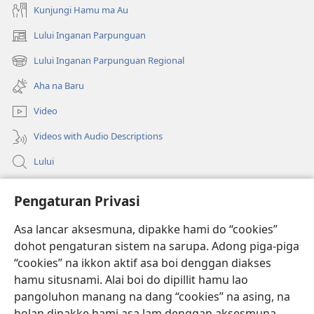
Kunjungi Hamu ma Au
Lului Inganan Parpunguan
(opens
new
Lului Inganan Parpunguan Regional
(opens
window)
new
Aha na Baru
window)
Video
Videos with Audio Descriptions
Lului
Bantuan
Pengaturan Privasi
Sumbangan
Asa lancar aksesmuna, dipakke hami do “cookies”
(opens
new
dohot pengaturan sistem na sarupa. Adong piga-piga
window)
PERPUSTAKAAN ONLINE Joujou Paboahon™
“cookies” na ikkon aktif asa boi denggan diakses
(opens
hamu situsnami. Alai boi do dipillit hamu lao
new
®
JW Hub
window)
pangoluhon manang na dang “cookies” na asing, na
(opens
holan dipakke hami asa lam denggan aksesmuna.
new