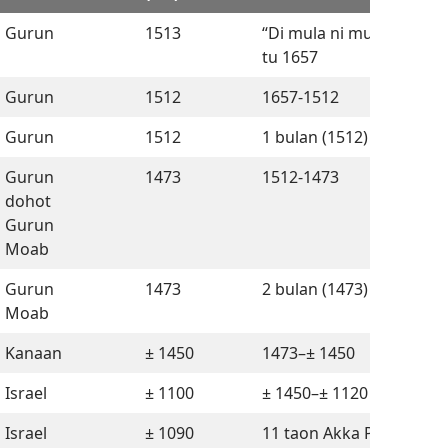
Gurun
1513
“Di mula ni mulana” sah
tu 1657
Gurun
1512
1657-1512
Gurun
1512
1 bulan (1512)
Gurun
1473
1512-1473
dohot
Gurun
Moab
Gurun
1473
2 bulan (1473)
Moab
Kanaan
± 1450
1473–± 1450
Israel
± 1100
± 1450–± 1120
Israel
± 1090
11 taon Akka Panguhum