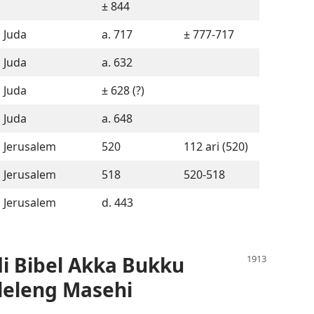
± 844
Juda
a. 717
± 777-717
Juda
a. 632
Juda
± 628 (?)
Juda
a. 648
Jerusalem
520
112 ari (520)
Jerusalem
518
520-518
Jerusalem
d. 443
di Bibel Akka Bukku
aleleng Masehi