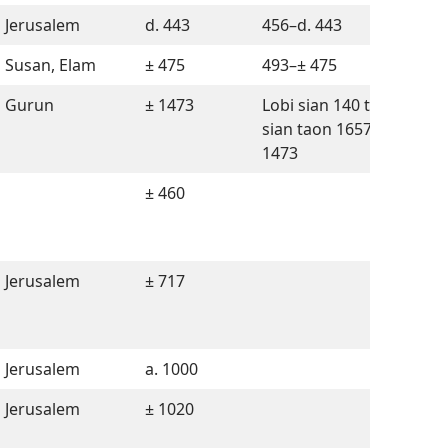
Jerusalem
d. 443
456–d. 443
Susan, Elam
± 475
493–± 475
Gurun
± 1473
Lobi sian 140 taon mulai
sian taon 1657 sahat tu
1473
± 460
Jerusalem
± 717
Jerusalem
a. 1000
Jerusalem
± 1020