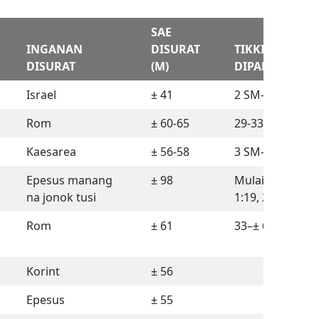
SAE
INGANAN
DISURAT
TIKKI NA
DISURAT
(M)
DIPABOA
Israel
± 41
2 SM–33 M
Rom
± 60-65
29-33 M
Kaesarea
± 56-58
3 SM–33 M
Epesus manang
± 98
Mulai sian bind
na jonok tusi
1:19, 29-33 M
Rom
± 61
33–± 61 M
Korint
± 56
Epesus
± 55