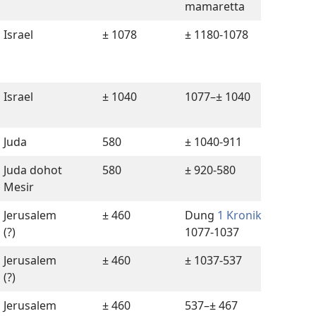
mamaretta
Israel
± 1078
± 1180-1078
Israel
± 1040
1077–± 1040
Juda
580
± 1040-911
Juda dohot
580
± 920-580
Mesir
Jerusalem
± 460
Dung
1 Kronika 9:44
: ±
(?)
1077-1037
Jerusalem
± 460
± 1037-537
(?)
Jerusalem
± 460
537–± 467