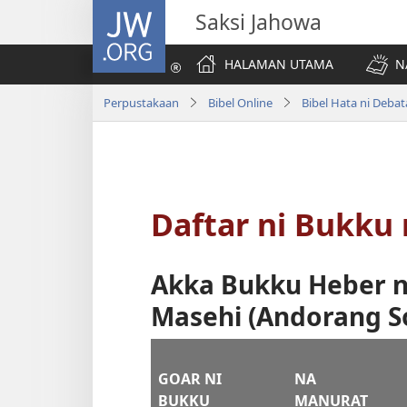
JW.ORG
Saksi Jahowa
HALAMAN UTAMA
N
Perpustakaan
Bibel Online
Bibel Hata ni Deba
Daftar ni Bukku 
Akka Bukku Heber n
Masehi (Andorang S
GOAR NI
NA
BUKKU
MANURAT