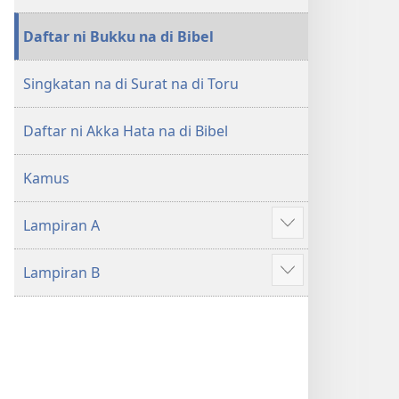
di
di
Tano
Tano
Daftar ni Bukku na di Bibel
na
na
Imbaru
Imbaru
Singkatan na di Surat na di Toru
Daftar ni Akka Hata na di Bibel
Kamus
Lampiran A
Patudu
na
Lampiran B
umgodang
Patudu
na
umgodang