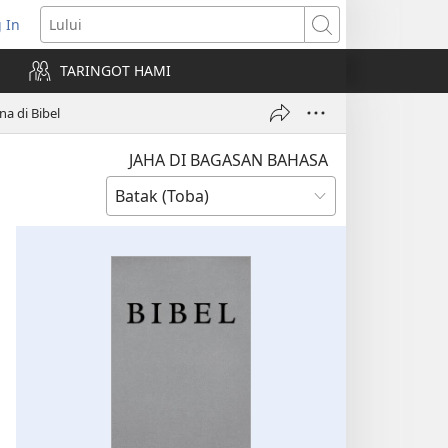
 In
pens
Lului
ew
TARINGOT HAMI
ndow)
na di Bibel
JAHA DI BAGASAN BAHASA