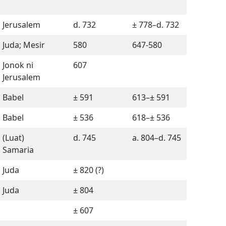
Jerusalem
d. 732
± 778–d. 732
Juda; Mesir
580
647-580
Jonok ni
607
Jerusalem
Babel
± 591
613–± 591
Babel
± 536
618–± 536
(Luat)
d. 745
a. 804–d. 745
Samaria
Juda
± 820 (?)
Juda
± 804
± 607