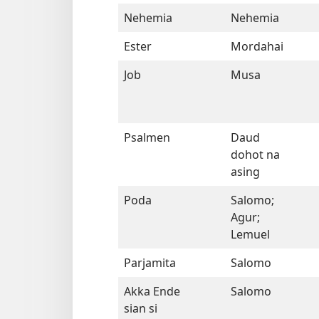
Nehemia
Nehemia
Ester
Mordahai
Job
Musa
Psalmen
Daud
dohot na
asing
Poda
Salomo;
Agur;
Lemuel
Parjamita
Salomo
Akka Ende
Salomo
sian si