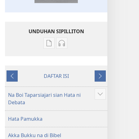
at
UNDUHAN SIPILLITON
Sipilliton
Sipiliton
lao
mandownload
mandownload
audio
Bibel
Bibel
DAFTAR ISI
Hata
Hata
Andorang
Na
ni
ni
so
Mangihut
Debata
Debata
Na Boi Taparsiajari sian Hata ni
Patudu
tu
tu
Debata
na
Akka
Akka
umgodang
Jolma
Jolma
Hata Pamukka
na
na
Naeng
Naeng
Akka Bukku na di Bibel
Mangolu
Mangolu