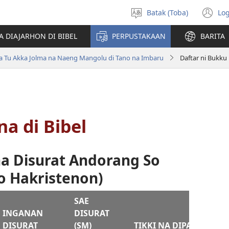
Batak (Toba)
Log
Pillit
(o
Hata
n
A DIAJARHON DI BIBEL
PERPUSTAKAAN
BARITA
wi
ta Tu Akka Jolma na Naeng Mangolu di Tano na Imbaru
Daftar ni Bukku 
na di Bibel
a Disurat Andorang So
o Hakristenon)
SAE
INGANAN
DISURAT
DISURAT
(SM)
TIKKI NA DIPABOA (SM)