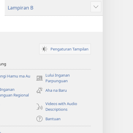
Lampiran B
Patudu
na
umgodang
Pengaturan Tampilan
ung
Lului Inganan
ungi Hamu ma Au
(opens
Parpunguan
new
 Inganan
Aha na Baru
window)
unguan Regional
Videos with Audio
o
Descriptions
Bantuan