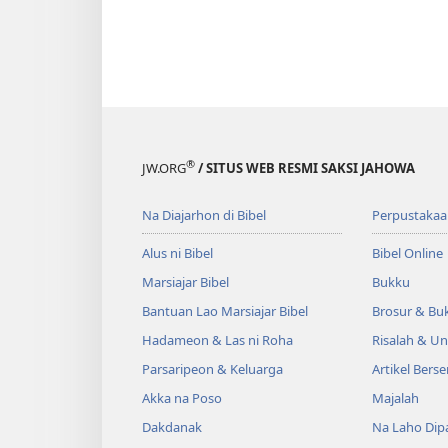
®
JW.ORG
/ SITUS WEB RESMI SAKSI JAHOWA
Na Diajarhon di Bibel
Perpustakaa
Alus ni Bibel
Bibel Online
Marsiajar Bibel
Bukku
Bantuan Lao Marsiajar Bibel
Brosur & Buk
Hadameon & Las ni Roha
Risalah & U
Parsaripeon & Keluarga
Artikel Berse
Akka na Poso
Majalah
Dakdanak
Na Laho Dipa