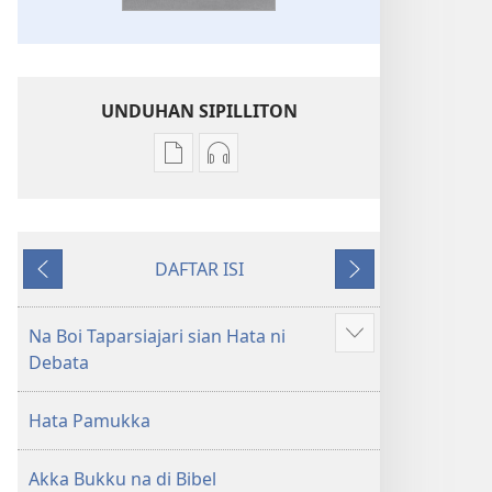
UNDUHAN SIPILLITON
Sipilliton
Sipiliton
lao
mandownload
mandownload
audio
Bibel
Bibel
DAFTAR ISI
Hata
Hata
Andorang
Na
ni
ni
so
Mangihut
Debata
Debata
Na Boi Taparsiajari sian Hata ni
Patudu
tu
tu
Debata
na
Akka
Akka
umgodang
Jolma
Jolma
Hata Pamukka
na
na
Naeng
Naeng
Akka Bukku na di Bibel
Mangolu
Mangolu