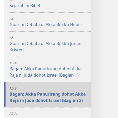
Sejarah ni Bibel
A4
Goar ni Debata di Akka Bukku Heber
A5
Goar ni Debata di Akka Bukku Junani
Kristen
A6-A
Bagan: Akka Panurirang dohot Akka
Raja ni Juda dohot Israel (Bagian 1)
A6-B
Bagan: Akka Panurirang dohot Akka
Raja ni Juda dohot Israel (Bagian 2)
A7-A