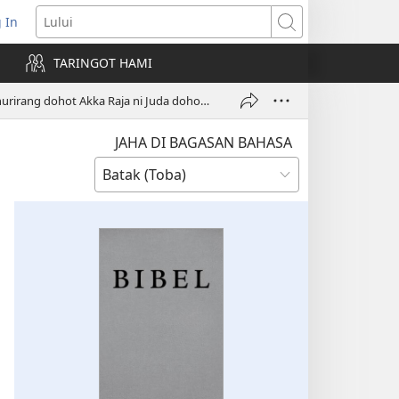
 In
pens
Lului
ew
TARINGOT HAMI
ndow)
Bagan: Akka Panurirang dohot Akka Raja ni Juda dohot Israel (Bagian 2)
JAHA DI BAGASAN BAHASA