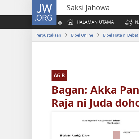
JW.ORG
Saksi Jahowa
HALAMAN UTAMA
N
Perpustakaan
Bibel Online
A6-B
Bagan: Akka Pan
Raja ni Juda doho