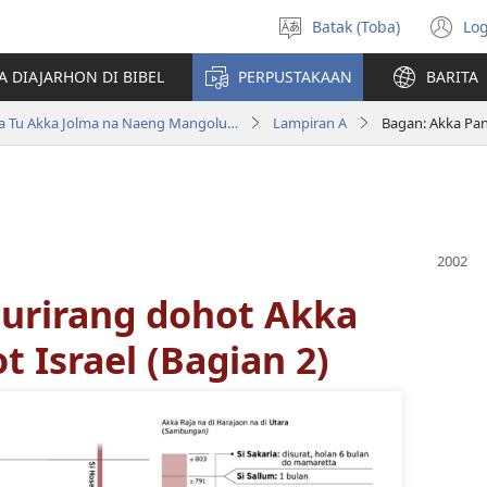
Batak (Toba)
Log
Pillit
(o
Hata
n
A DIAJARHON DI BIBEL
PERPUSTAKAAN
BARITA
wi
Bibel Hata ni Debata Tu Akka Jolma na Naeng Mangolu di Tano na Imbaru
Lampiran A
urirang dohot Akka
t Israel (Bagian 2)