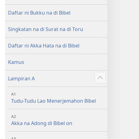
di
di
Tano
Tano
Daftar ni Bukku na di Bibel
na
na
Imbaru
Imbaru
Singkatan na di Surat na di Toru
Daftar ni Akka Hata na di Bibel
Kamus
Lampiran A
Patudu
na
A1
umgodang
Tudu-Tudu Lao Menerjemahon Bibel
A2
Akka na Adong di Bibel on
A3