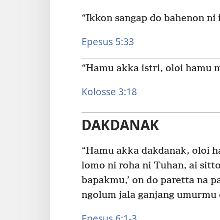
“Ikkon sangap do bahenon ni i
Epesus 5:33
“Hamu akka istri, oloi hamu
Kolosse 3:18
DAKDANAK
“Hamu akka dakdanak, oloi 
lomo ni roha ni Tuhan, ai si
bapakmu,’ on do paretta na p
ngolum jala ganjang umurmu d
Epesus 6:1-3