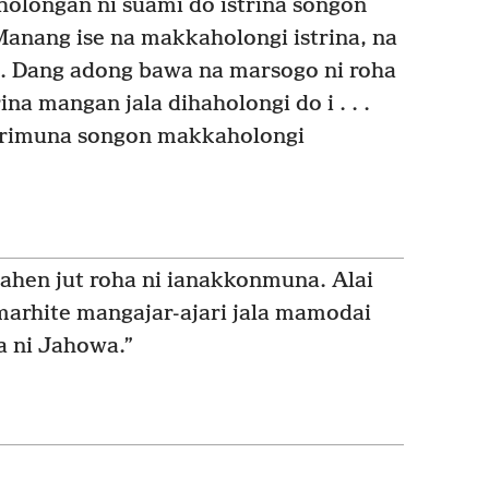
holongan ni suami do istrina songon
Manang ise na makkaholongi istrina, na
a. Dang adong bawa na marsogo ni roha
ina mangan jala dihaholongi do i . . .
trimuna songon makkaholongi
hen jut roha ni ianakkonmuna. Alai
arhite mangajar-ajari jala mamodai
a ni Jahowa.”