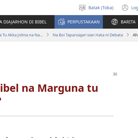
Batak (Toba)
Log
Pillit
(o
Hata
n
A DIAJARHON DI BIBEL
PERPUSTAKAAN
BARITA
wi
Bibel Hata ni Debata Tu Akka Jolma na Naeng Mangolu di Tano na Imbaru
Na Boi Taparsiajari sian Hata ni Debata
Bibel na Marguna tu
?