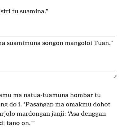
stri tu suamina.”
 ma suamimuna songon mangoloi Tuan.”
hamu ma natua-tuamuna hombar tu
ttong do i. ‘Pasangap ma omakmu dohot
arjolo mardongan janji: ‘Asa denggan
i tano on.’”