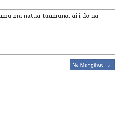
amu ma natua-tuamuna, ai i do na
Na Mangihut