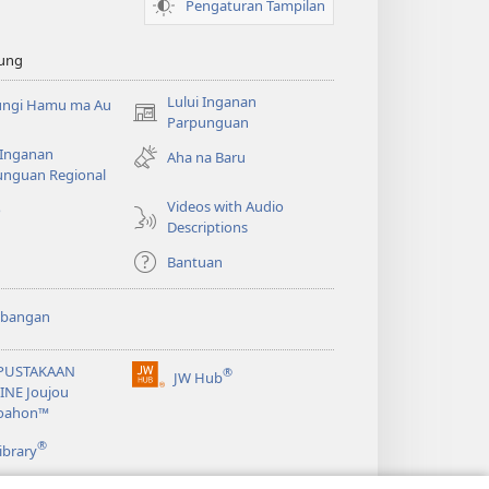
Pengaturan Tampilan
ung
Lului Inganan
ungi Hamu ma Au
(opens
Parpunguan
new
 Inganan
Aha na Baru
window)
unguan Regional
Videos with Audio
o
Descriptions
Bantuan
bangan
PUSTAKAAN
®
JW Hub
(opens
INE Joujou
new
oahon™
window)
®
ibrary