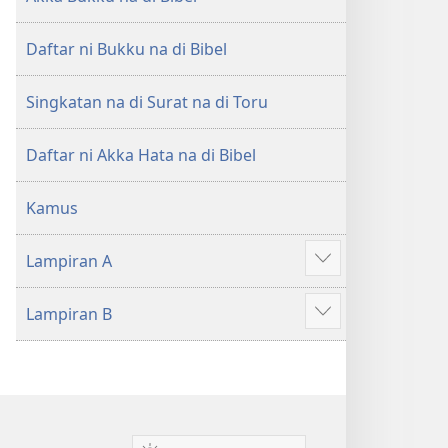
Daftar ni Bukku na di Bibel
Singkatan na di Surat na di Toru
Daftar ni Akka Hata na di Bibel
Kamus
Lampiran A
Patudu
na
Lampiran B
umgodang
Patudu
na
umgodang