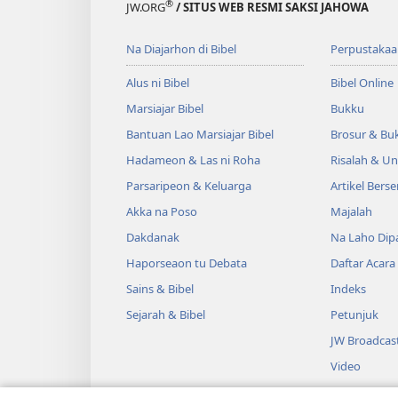
®
JW.ORG
/ SITUS WEB RESMI SAKSI JAHOWA
Na Diajarhon di Bibel
Perpustakaa
Alus ni Bibel
Bibel Online
Marsiajar Bibel
Bukku
Bantuan Lao Marsiajar Bibel
Brosur & Buk
Hadameon & Las ni Roha
Risalah & U
Parsaripeon & Keluarga
Artikel Berse
Akka na Poso
Majalah
Dakdanak
Na Laho Dipa
Haporseaon tu Debata
Daftar Acara
Sains & Bibel
Indeks
Sejarah & Bibel
Petunjuk
JW Broadcas
Video
Musik