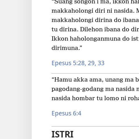
“Suang songon i ma, ikkon ha
makkaholongi diri ni nasida. 
makkaholongi dirina do iban
tu dirina. Dilehon ibana do dir
Ikkon haholonganmuna do is
dirimuna.”
Epesus 5:28, 29,
33
“Hamu akka ama, unang ma ba
pagodang-godang ma nasida m
nasida hombar tu lomo ni roh
Epesus 6:4
ISTRI