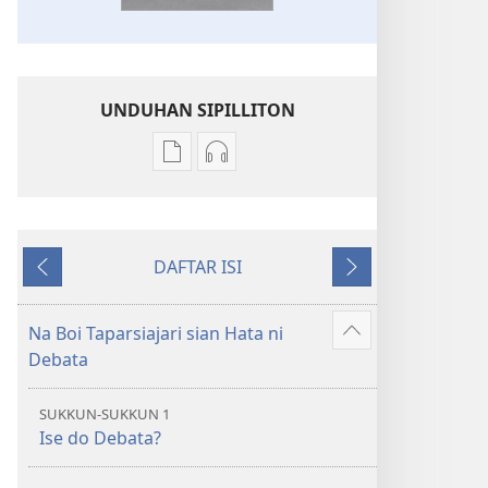
UNDUHAN SIPILLITON
Sipilliton
Sipiliton
lao
mandownload
mandownload
audio
Bibel
Bibel
DAFTAR ISI
Hata
Hata
Andorang
Na
ni
ni
so
Mangihut
Debata
Debata
Na Boi Taparsiajari sian Hata ni
Patudu
tu
tu
Debata
na
Akka
Akka
umgodang
Jolma
Jolma
SUKKUN-SUKKUN 1
na
na
Ise do Debata?
Naeng
Naeng
Mangolu
Mangolu