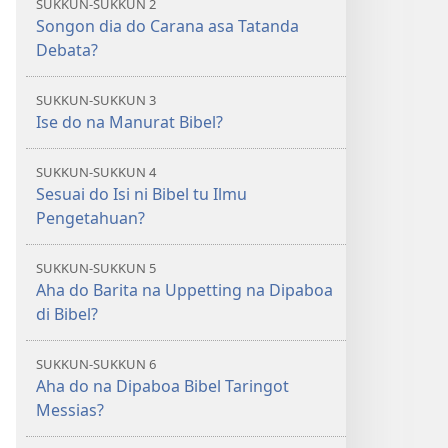
SUKKUN-SUKKUN 2
di
di
Songon dia do Carana asa Tatanda
Tano
Tano
Debata?
na
na
Imbaru
Imbaru
SUKKUN-SUKKUN 3
Ise do na Manurat Bibel?
SUKKUN-SUKKUN 4
Sesuai do Isi ni Bibel tu Ilmu
Pengetahuan?
SUKKUN-SUKKUN 5
Aha do Barita na Uppetting na Dipaboa
di Bibel?
SUKKUN-SUKKUN 6
Aha do na Dipaboa Bibel Taringot
Messias?