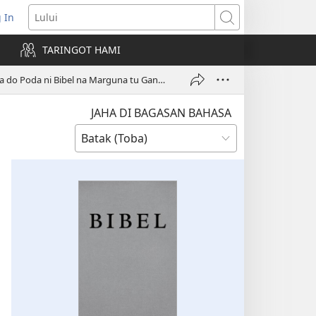
 In
pens
Lului
ew
TARINGOT HAMI
ndow)
Aha do Poda ni Bibel na Marguna tu Ganup Keluarga?
JAHA DI BAGASAN BAHASA