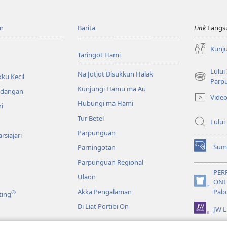
n
Barita
Link
Langs
Kunj
Taringot Hami
Lului
Na Jotjot Disukkun Halak
ku Kecil
(opens
Parp
Kunjungi Hamu ma Au
new
ndangan
Vide
window)
Hubungi ma Hami
ri
Tur Betel
Lului
Parpunguan
rsiajari
Sum
Parningotan
(opens
new
Parpunguan Regional
window)
PER
Ulaon
ONL
(opens
Akka Pengalaman
Pab
®
ting
new
window)
Di Liat Portibi On
JW L