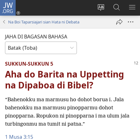
JW.ORG
Log
In
Ganti
Lului
PA
(opens
hata
di
ME
Na Boi Taparsiajari sian Hata ni Debata
new
situs
JW.ORG
window)
JAHA DI BAGASAN BAHASA
SUKKUN-SUKKUN 5
Aha do Barita na Uppetting
na Dipaboa di Bibel?
“Bahenokku ma marmusu ho dohot borua i. Jala
bahenokku ma marmusu pinopparmu dohot
pinopparna. Ropukon ni pinopparna i ma ulum jala
turbingonmu ma tumit ni patna.”
1 Musa 3:15