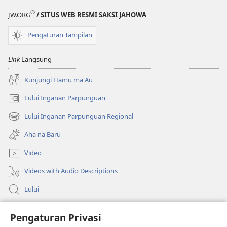
Naeng
Naeng
®
JW.ORG
/ SITUS WEB RESMI SAKSI JAHOWA
Mangolu
Mangolu
di
di
Pengaturan Tampilan
Tano
Tano
na
na
Link
Langsung
Imbaru
Imbaru
Kunjungi Hamu ma Au
Lului Inganan Parpunguan
(opens
new
Lului Inganan Parpunguan Regional
(opens
window)
new
Aha na Baru
window)
Video
Videos with Audio Descriptions
Lului
Bantuan
Pengaturan Privasi