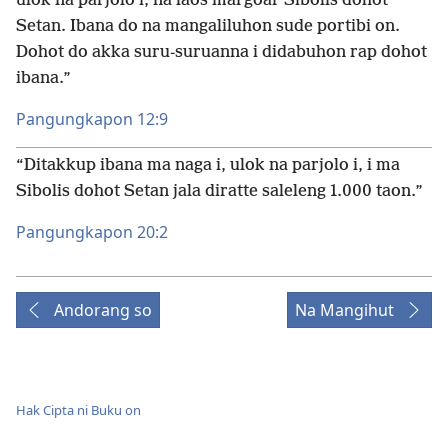
ulok na parjolo i, na laos margoar Sibolis dohot
Setan. Ibana do na mangaliluhon sude portibi on.
Dohot do akka suru-suruanna i didabuhon rap dohot
ibana.”
Pangungkapon 12:9
“Ditakkup ibana ma naga i, ulok na parjolo i, i ma
Sibolis dohot Setan jala diratte saleleng 1.000 taon.”
Pangungkapon 20:2
Andorang so
Na Mangihut
Hak Cipta ni Buku on