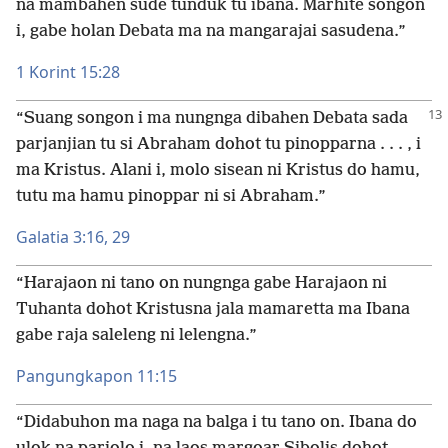
na mambahen sude tunduk tu ibana. Marhite songon
i, gabe holan Debata ma na mangarajai sasudena.”
1 Korint 15:28
“Suang songon i ma nungnga dibahen Debata sada
parjanjian tu si Abraham dohot tu pinopparna . . . , i
ma Kristus. Alani i, molo sisean ni Kristus do hamu,
tutu ma hamu pinoppar ni si Abraham.”
Galatia 3:16,
29
“Harajaon ni tano on nungnga gabe Harajaon ni
Tuhanta dohot Kristusna jala mamaretta ma Ibana
gabe raja saleleng ni lelengna.”
Pangungkapon 11:15
“Didabuhon ma naga na balga i tu tano on. Ibana do