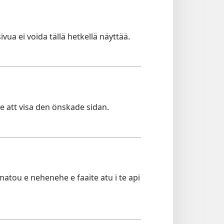
ivua ei voida tällä hetkellä näyttää.
te att visa den önskade sidan.
 matou e nehenehe e faaite atu i te api