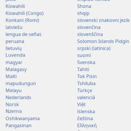
Kiswahili
Shona
Kiswahili (Congo)
shqip
Konkani (Romi)
slovenski znakovni jezik
latviešu
slovenčina
lengua de señas
slovenščina
peruana
Solomon Islands Pidgin
lietuvių
srpski (latinica)
suomi
Luvenda
magyar
Svenska
Malagasy
Tahiti
Malti
Tok Pisin
mapudungun
Tshiluba
Melayu
Türkçe
Nederlands
valencià
Norsk
Việt
íslenska
Nzema
Oshikwanyama
čeština
Pangasinan
Ελληνική