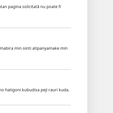
n pagina solicitată nu poate fi
mabira min ointi atipanyamake min
o hatigoni kubudisa peji rauri kuda.