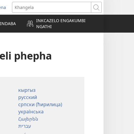
ena
ula
Khangela
enye
INKCAZELO ENGAKUMBI
IINDABA
NGATHI
ndow)
eli phepha
кыргыз
русский
српски (ћирилица)
українська
Հայերեն
עברית