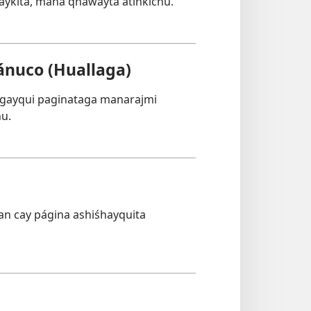
ykita, mana qhawayta atinkichu.
nuco (Huallaga)
ngayqui paginataga manarajmi
hu.
n cay página ashiśhayquita