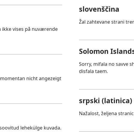
slovenščina
Žal zahtevane strani tre
an ikke vises på nuværende
Solomon Islands
Sorry, mifala no savve 
disfala taem.
e momentan nicht angezeigt
srpski (latinica)
Nažalost, željena strani
 soovitud lehekülge kuvada.