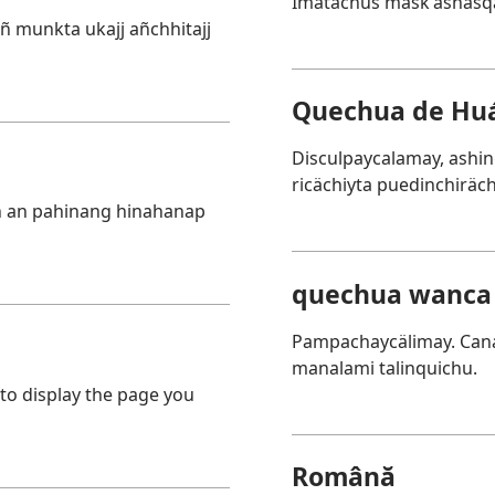
Imatachus maskʼashasqa
añ munkta ukajj añchhitajj
Quechua de Huá
Disculpaycalamay, ashi
ricächiyta puedinchiräc
n an pahinang hinahanap
quechua wanca
Pampachaycälimay. Cana
manalami talinquichu.
 to display the page you
Română