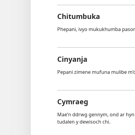
Chitumbuka
Phepani, ivyo mukukhumba pasono
Cinyanja
Pepani zimene mufuna mulibe m’ci
Cymraeg
Mae’n ddrwg gennym, ond ar hyn 
tudalen y dewisoch chi.