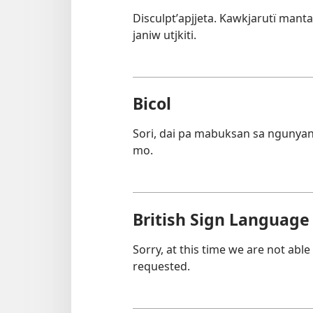
Disculptʼapjjeta. Kawkjarutï mant
janiw utjkiti.
Bicol
Sori, dai pa mabuksan sa ngunya
mo.
British Sign Language
Sorry, at this time we are not able
requested.