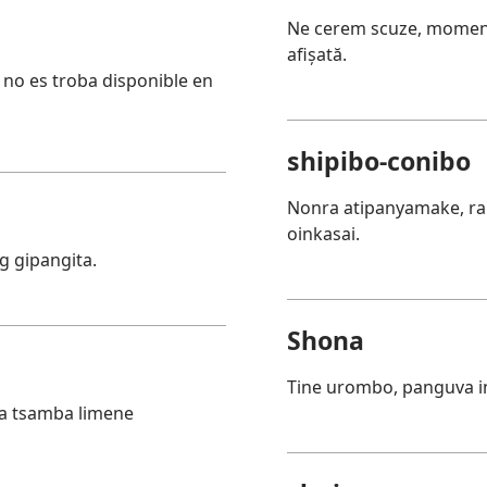
Ne cerem scuze, momenta
afișată.
s no es troba disponible en
shipibo-conibo
Nonra atipanyamake, ra
oinkasai.
g gipangita.
Shona
Tine urombo, panguva in
a tsamba limene