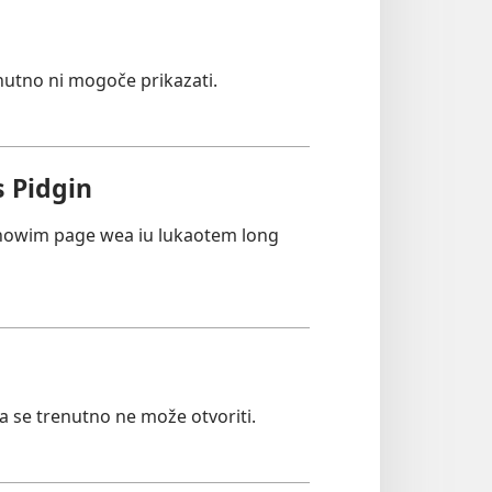
nutno ni mogoče prikazati.
 Pidgin
showim page wea iu lukaotem long
ca se trenutno ne može otvoriti.