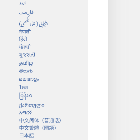
اُردو
فارسی
پنجابی (شاہ مُکھی)
नेपाली
हिंदी
ਪੰਜਾਬੀ
ગુજરાતી
தமிழ்
తెలుగు
മലയാളം
ไทย
မြန်မာ
ქართული
አማርኛ
中文简体（普通话）
中文繁體（國語）
日本語