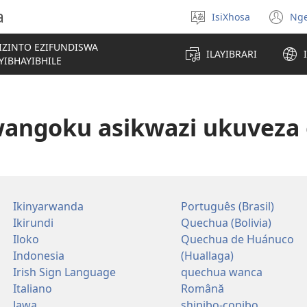
a
IsiXhosa
Ng
Khetha
(iv
ulwimi
kw
IZINTO EZIFUNDISWA
i-
ILAYIBRARI
YIBHAYIBHILE
wi
kwangoku asikwazi ukuveza 
Ikinyarwanda
Português (Brasil)
Ikirundi
Quechua (Bolivia)
Iloko
Quechua de Huánuco
Indonesia
(Huallaga)
Irish Sign Language
quechua wanca
Italiano
Română
Jawa
shipibo-conibo