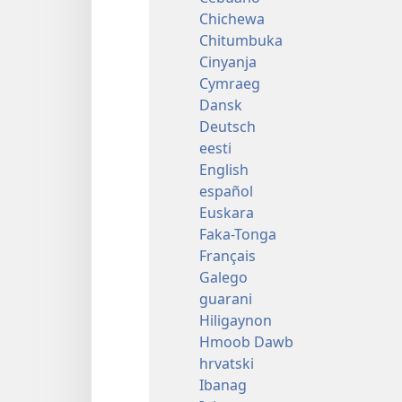
Chichewa
Chitumbuka
Cinyanja
Cymraeg
Dansk
Deutsch
eesti
English
español
Euskara
Faka-Tonga
Français
Galego
guarani
Hiligaynon
Hmoob Dawb
hrvatski
Ibanag