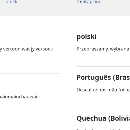
polski
български
polski
y vertoon wat jy versoek
Przepraszamy, wybrana 
Português (Brasi
Desculpe-nos, não foi pos
wainmainchauwai.
Quechua (Bolivi