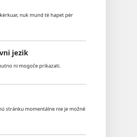
e kërkuar, nuk mund të hapet për
ni jezik
nutno ni mogoče prikazati.
nú stránku momentálne nie je možné