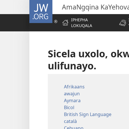
JW.ORG
AmaNgqina KaYehov
IPHEPHA
LOKUQALA
Sicela uxolo, o
ulifunayo.
Afrikaans
awajun
Aymara
Bicol
British Sign Language
català
Cebuano