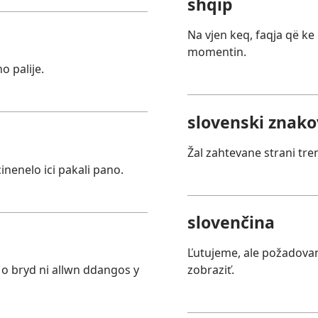
shqip
Na vjen keq, faqja që k
momentin.
 palije.
slovenski znakov
Žal zahtevane strani tre
nenelo ici pakali pano.
slovenčina
Ľutujeme, ale požadova
o bryd ni allwn ddangos y
zobraziť.