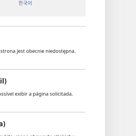
한국어
strona jest obecnie niedostępna.
l)
sível exibir a página solicitada.
a)