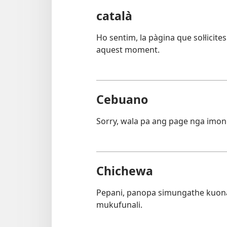
català
Ho sentim, la pàgina que sol·licite
aquest moment.
Cebuano
Sorry, wala pa ang page nga imon
Chichewa
Pepani, panopa simungathe kuon
mukufunali.