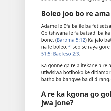
Boleo joo bo re ama
Adame le Efa ba ile ba fetise
Go tshwana le fa batsadi ba k
bone. (
Baroma 5:12
) Ka jalo b
na le boleo,
seo se raya gore 
b
51:5;
Baefeso 2:3
.
Ka gonne ga re a itekanela re a
utlwisiwa botlhoko ke ditlamora
batho ba bangwe ba di dirang.
A re ka kgona go g
jwa jone?