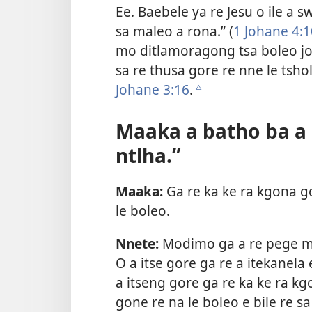
Ee. Baebele ya re Jesu o ile a 
sa maleo a rona.” (
1 Johane 4:1
mo ditlamoragong tsa boleo j
sa re thusa gore re nne le tshol
Johane 3:16
.
c
Maaka a batho ba a
ntlha.”
Maaka:
Ga re ka ke ra kgona g
le boleo.
Nnete:
Modimo ga a re pege mol
O a itse gore ga re a itekanela e
a itseng gore ga re ka ke ra kgo
gone re na le boleo e bile re sa