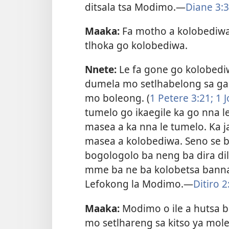
ditsala tsa Modimo.—
Diane 3:
Maaka:
Fa motho a kolobediwa
tlhoka go kolobediwa.
Nnete:
Le fa gone go kolobedi
dumela mo setlhabelong sa ga 
mo boleong. (
1 Petere 3:21;
1 J
tumelo go ikaegile ka go nna l
masea a ka nna le tumelo. Ka j
masea a kolobediwa. Seno se b
bogologolo ba neng ba dira di
mme ba ne ba kolobetsa banna
Lefokong la Modimo.​—
Ditiro 2
Maaka:
Modimo o ile a hutsa b
mo setlhareng sa kitso ya mol