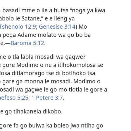
 basadi mme o ile a hutsa “noga ya kwa
bolo le Satane,” e e ileng ya
Tshenolo 12:9;
Genesise 3:14
) Mo
a pega Adame molato wa go bo ba
e.​—
Baroma 5:12
.
e o tla laola mosadi wa gagwe?
ye gore Modimo o ne a itlhokomolosa se
losa ditlamorago tse di botlhoko tsa
mo gare ga monna le mosadi. Modimo o
osadi wa gagwe le go mo tlotla le gore a
efeso 5:25;
1 Petere 3:7
.
le go tlhakanela dikobo.
ore fa go buiwa ka boleo jwa ntlha go