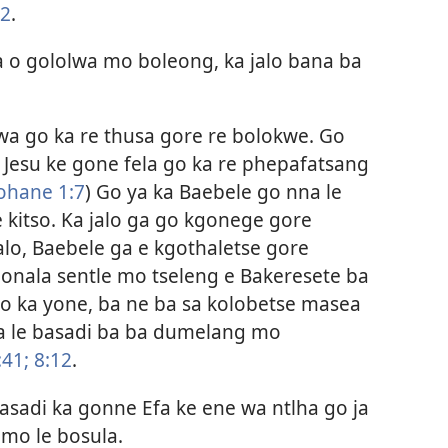
32
.
 o gololwa mo boleong, ka jalo bana ba
wa go ka re thusa gore re bolokwe. Go
Jesu ke gone fela go ka re phepafatsang
ohane 1:7
) Go ya ka Baebele go nna le
e kitso. Ka jalo ga go kgonege gore
alo, Baebele ga e kgothaletse gore
onala sentle mo tseleng e Bakeresete ba
lo ka yone, ba ne ba sa kolobetse masea
 le basadi ba ba dumelang mo
:41;
8:12
.
asadi ka gonne Efa ke ene wa ntlha go ja
emo le bosula.