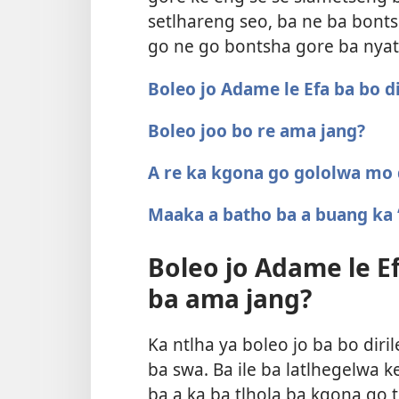
setlhareng seo, ba ne ba bontsh
go ne go bontsha gore ba nya
Boleo jo Adame le Efa ba bo di
Boleo joo bo re ama jang?
A re ka kgona go gololwa mo 
Maaka a batho ba a buang ka 
Boleo jo Adame le Ef
ba ama jang?
Ka ntlha ya boleo jo ba bo diri
ba swa. Ba ile ba latlhegelwa 
ba a ka ba tlhola ba kgona go t