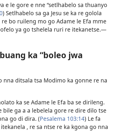
swa e le gore e nne “setlhabelo sa thuanyo
0
) Setlhabelo sa ga Jesu se ka re golola
o re bo ruileng mo go Adame le Efa mme
ofelo ya go tshelela ruri re itekanetse.​—
 buang ka “boleo jwa
o nna ditsala tsa Modimo ka gonne re na
ato ka se Adame le Efa ba se dirileng.
 bile ga a a lebelela gore re dire dilo tse
na go di dira. (
Pesalema 103:14
) Le fa
 itekanela , re sa ntse re ka kgona go nna