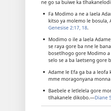
ne go sa buiwe ka tlhakanelod
Fa Modimo a ne a laela Ada
kitso ya molemo le bosula, 
Genesise 2:17, 18
.
Modimo o ile a laela Adame 
se raya gore ba nne le bana.
bosetlhogo gore Modimo a o
selo se a ba laetseng gore b
Adame le Efa ga ba a leofa 
mme moragonyana monna 
Baebele e letlelela gore m
tlhakanele dikobo.​—
Diane 5