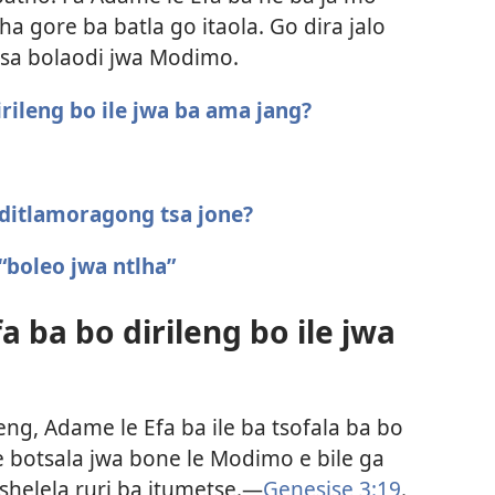
a gore ba batla go itaola. Go dira jalo
tsa bolaodi jwa Modimo.
rileng bo ile jwa ba ama jang?
ditlamoragong tsa jone?
“boleo jwa ntlha”
a ba bo dirileng bo ile jwa
leng, Adame le Efa ba ile ba tsofala ba bo
ke botsala jwa bone le Modimo e bile ga
shelela ruri ba itumetse.​—
Genesise 3:19
.