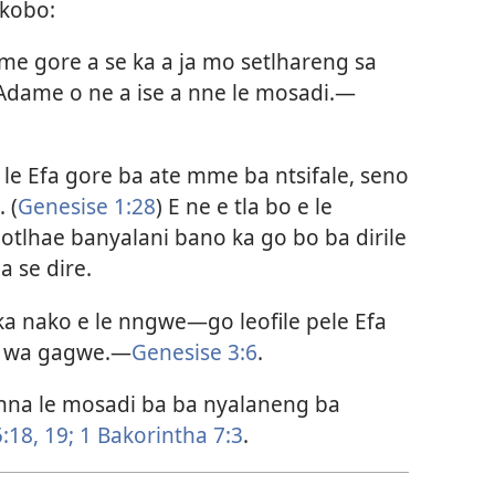
ikobo:
me gore a se ka a ja mo setlhareng sa
Adame o ne a ise a nne le mosadi.​—
le Efa gore ba ate mme ba ntsifale, seno
 (
Genesise 1:28
) E ne e tla bo e le
tlhae banyalani bano ka go bo ba dirile
a se dire.
ka nako e le nngwe​—go leofile pele Efa
wa gagwe.​—
Genesise 3:6
.
onna le mosadi ba ba nyalaneng ba
:18, 19;
1 Bakorintha 7:3
.