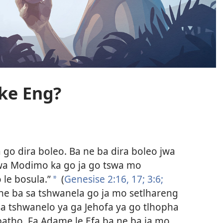
ke Eng?
 go dira boleo. Ba ne ba dira boleo jwa
o wa Modimo ka go ja go tswa mo
 le bosula.”
(
Genesise 2:16, 17;
3:6;
a
 ne ba sa tshwanela go ja mo setlhareng
sa tshwanelo ya ga Jehofa ya go tlhopha
batho. Fa Adame le Efa ba ne ba ja mo