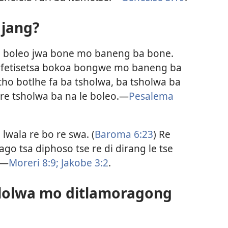
 jang?
tsa boleo jwa bone mo baneng ba bone.
a fetisetsa bokoa bongwe mo baneng ba
atho botlhe fa ba tsholwa, ba tsholwa ba
re tsholwa ba na le boleo.​—
Pesalema
 lwala re bo re swa. (
Baroma 6:23
) Re
go tsa diphoso tse re di dirang le tse
​—
Moreri 8:9;
Jakobe 3:2
.
ololwa mo ditlamoragong