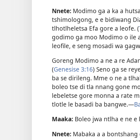
Nnete:
Modimo ga a ka a hutsa
tshimologong, e e bidiwang Dia
tlhotlheletsa Efa gore a leofe. (
godimo ga moo Modimo o ile 
leofile, e seng mosadi wa gagw
Goreng Modimo a ne a re Adam
(
Genesise 3:16
) Seno ga se re
ba se dirileng. Mme o ne a tlha
boleo tse di tla nnang gone 
lebeletse gore monna a rate m
tlotle le basadi ba bangwe.​—
Ba
Maaka:
Boleo jwa ntlha e ne e 
Nnete:
Mabaka a a bontshang g