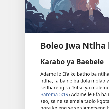
Boleo Jwa Ntlha 
Karabo ya Baebele
Adame le Efa ke batho ba ntlha
ntlha, fa ba ne ba tlola mola
setlhareng sa “kitso ya molemo
Baroma 5:19
) Adame le Efa ba
seo, se ne se emela taolo kgot
gore ke eng se se siametseng 