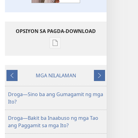
OPSIYON SA PAGDA-DOWNLOAD
Opsiyon
sa
pagda-
download
MGA NILALAMAN
ng
Nauna
Susunod
publikasyon
MAGASIN
Droga—Sino ba ang Gumagamit ng mga
Hulyo 8,
Ito?
2001
Droga—Bakit ba Inaabuso ng mga Tao
ang Paggamit sa mga Ito?