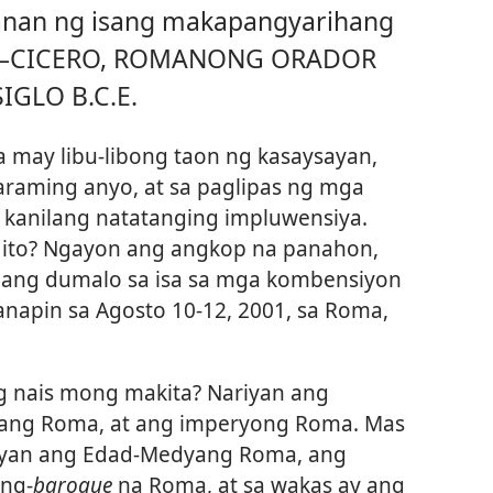
hanan ng isang makapangyarihang
.”​—CICERO, ROMANONG ORADOR
IGLO B.C.E.
 may libu-libong taon ng kasaysayan,
aming anyo, at sa paglipas ng mga
g kanilang natatanging impluwensiya.
 ito? Ngayon ang angkop na panahon,
ahang dumalo sa isa sa mga kombensiyon
anapin sa Agosto 10-12, 2001, sa Roma,
g nais mong makita? Nariyan ang
kang Roma, at ang imperyong Roma. Mas
riyan ang Edad-Medyang Roma, ang
ong-
baroque
na Roma, at sa wakas ay ang