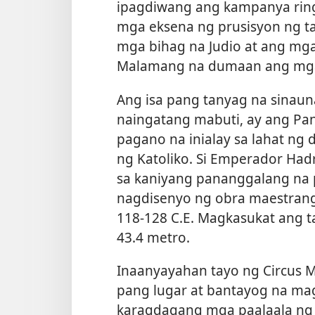
ipagdiwang ang kampanya ring 
mga eksena ng prusisyon ng t
mga bihag na Judio at ang mg
Malamang na dumaan ang mga J
Ang isa pang tanyag na sinau
naingatang mabuti, ay ang Pan
pagano na inialay sa lahat ng 
ng Katoliko. Si Emperador Hadr
sa kaniyang pananggalang na p
nagdisenyo ng obra maestrang
118-128 C.E. Magkasukat ang t
43.4 metro.
Inaanyayahan tayo ng Circus Max
pang lugar at bantayog na mag
karagdagang mga paalaala ng 