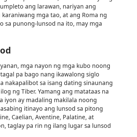
mpleto ang larawan, nariyan ang
karaniwang mga tao, at ang Roma ng
o sa punong-lunsod na ito, may mga
sod
yanan, mga nayon ng mga kubo noong
tagal pa bago nang ikawalong siglo
na nakapalibot sa isang dating sinaunang
ilog ng Tiber. Yamang ang matataas na
na iyon ay madaling makilala noong
asabing itinayo ang lunsod sa pitong
ine, Caelian, Aventine, Palatine, at
, taglay pa rin ng ilang lugar sa lunsod