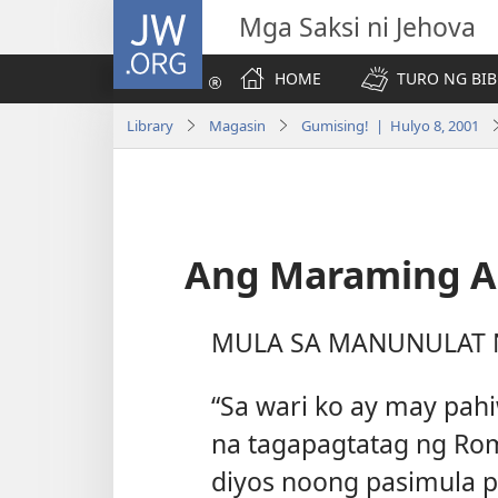
JW.ORG
Mga Saksi ni Jehova
HOME
TURO NG BIB
Library
Magasin
Gumising! | Hulyo 8, 2001
Ang Maraming A
MULA SA MANUNULAT
“Sa wari ko ay may pahi
na tagapagtatag ng Rom
diyos noong pasimula p