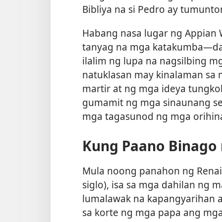
Bibliya na si Pedro ay tumunto
Habang nasa lugar ng Appian 
tanyag na mga katakumba​—d
ilalim ng lupa na nagsilbing m
natuklasan may kinalaman sa 
martir at ng mga ideya tungko
gumamit ng mga sinaunang sem
mga tagasunod ng mga orihinal
Kung Paano Binago 
Mula noong panahon ng Renais
siglo), isa sa mga dahilan ng
lumalawak na kapangyarihan a
sa korte ng mga papa ang mg