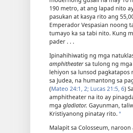
190 metro, at ang lapad nito 
pasukan at kasya rito ang 55,0
Emperador Vespasian noong taó
tumayo ka sa tabi nito. Kung
pader . . .
Ipinahihiwatig ng mga natukl
amphitheater
sa tulong ng mg
lehiyon sa lunsod pagkatapo
sa Judea, na humantong sa pa
(
Mateo 24:1, 2;
Lucas 21:5, 6
) S
amphitheater na ito ay pinagd
mga
gladiator.
Gayunman, taliwa
Kristiyanong pinatay rito.
a
Malapit sa Colosseum, naroon a