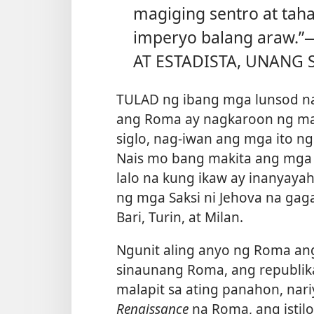
magiging sentro at ta
imperyo balang araw
AT ESTADISTA, UNANG S
TULAD ng ibang mga lunsod na
ang Roma ay nagkaroon ng mar
siglo, nag-iwan ang mga ito n
Nais mo bang makita ang mga
lalo na kung ikaw ay inanyay
ng mga Saksi ni Jehova na gag
Bari, Turin, at Milan.
Ngunit aling anyo ng Roma an
sinaunang Roma, ang republi
malapit sa ating panahon, na
Renaissance
na Roma, ang istil