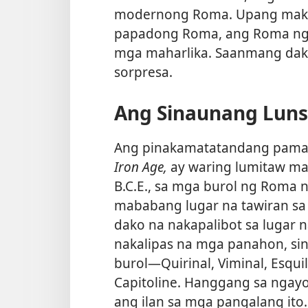
modernong Roma. Upang maku
papadong Roma, ang Roma ng 
mga maharlika. Saanmang dak
sorpresa.
Ang Sinaunang Lun
Ang pinakamatatandang pama
Iron Age,
ay waring lumitaw ma
B.C.E., sa mga burol ng Roma 
mababang lugar na tawiran sa 
dako na nakapalibot sa lugar 
nakalipas na mga panahon, sin
burol​—Quirinal, Viminal, Esquil
Capitoline. Hanggang sa ngayon
ang ilan sa mga pangalang ito.