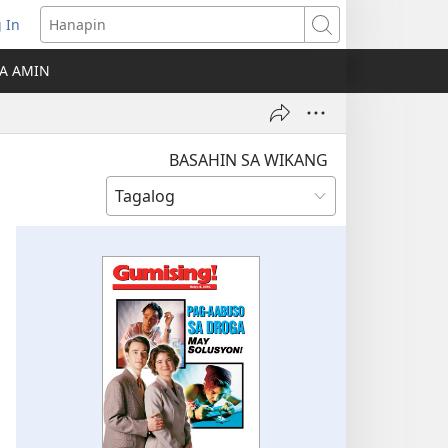
 In
Hanapin
ukas
A AMIN
ong
ow)
BASAHIN SA WIKANG