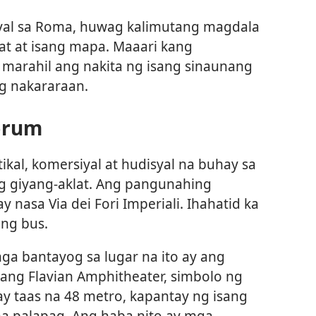
al sa Roma, huwag kalimutang magdala
at at isang mapa. Maaari kang
marahil ang nakita ng isang sinaunang
g nakararaan.
orum
ikal, komersiyal at hudisyal na buhay sa
g giyang-aklat. Ang pangunahing
y nasa Via dei Fori Imperiali. Ihahatid ka
 ng bus.
ga bantayog sa lugar na ito ay ang
g ang Flavian Amphitheater, simbolo ng
y taas na 48 metro, kapantay ng isang
a palapag. Ang haba nito ay mga