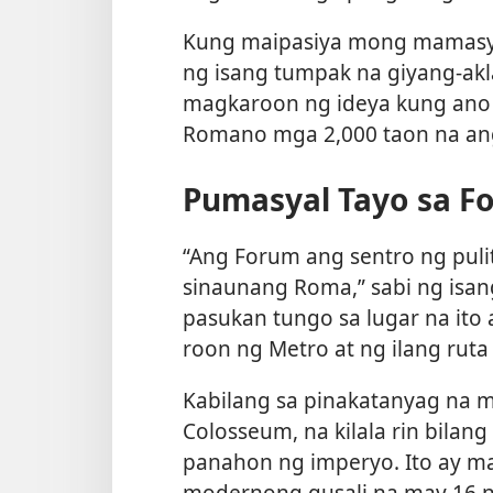
Kung maipasiya mong mamasy
ng isang tumpak na giyang-akl
magkaroon ng ideya kung ano 
Romano mga 2,000 taon na an
Pumasyal Tayo sa F
“Ang Forum ang sentro ng pulit
sinaunang Roma,” sabi ng isan
pasukan tungo sa lugar na ito a
roon ng Metro at ng ilang ruta
Kabilang sa pinakatanyag na m
Colosseum, na kilala rin bilan
panahon ng imperyo. Ito ay ma
modernong gusali na may 16 n