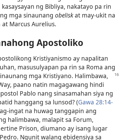
kasaysayan ng Bibliya, nakatayo pa rin
d ang mga sinaunang
obelisk
at may-ukit na
 at Marcus Aurelius.
nahong Apostoliko
ostolikong Kristiyanismo ay napalitan
nuhan, masusulyapan pa rin sa Roma ang
sinaunang mga Kristiyano. Halimbawa,
Way, paano natin magagawang hindi
 apostol Pablo nang sinasamahan siya ng
atid hanggang sa lunsod? (
Gawa 28:14-
mag-ingat na huwag tanggapin ang
ang halimbawa, malapit sa Forum,
rtine Prison, diumano ay isang lugar
 Pedro. Ngunit walang ebidensiya sa