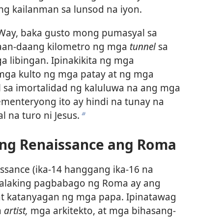
ng kailanman sa lunsod na iyon.
Way, baka gusto mong pumasyal sa
aan-daang kilometro ng mga
tunnel
sa
ga libingan. Ipinakikita ng mga
mga kulto ng mga patay at ng mga
l sa imortalidad ng kaluluwa na ang mga
enteryong ito ay hindi na tunay na
 na turo ni Jesus.
b
ng Renaissance ang Roma
sance (ika-14 hanggang ika-16 na
 malaking pagbabago ng Roma ay ang
t katanyagan ng mga papa. Ipinatawag
a
artist,
mga arkitekto, at mga bihasang-