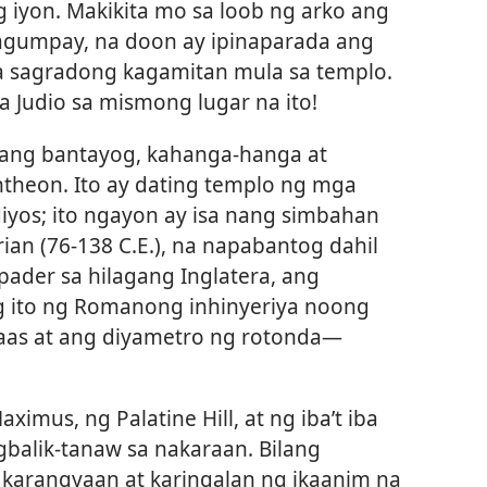
iyon. Makikita mo sa loob ng arko ang
agumpay, na doon ay ipinaparada ang
a sagradong kagamitan mula sa templo.
udio sa mismong lugar na ito!
nang bantayog, kahanga-hanga at
theon. Ito ay dating templo ng mga
diyos; ito ngayon ay isa nang simbahan
ian (76-138 C.E.), na napabantog dahil
ader sa hilagang Inglatera, ang
 ito ng Romanong inhinyeriya noong
aas at ang diyametro ng rotonda​—
imus, ng Palatine Hill, at ng iba’t iba
balik-tanaw sa nakaraan. Bilang
karangyaan at karingalan ng ikaanim na