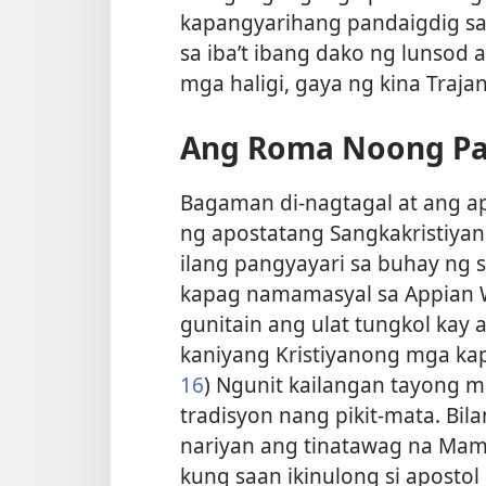
kapangyarihang pandaigdig sa 
sa iba’t ibang dako ng lunso
mga haligi, gaya ng kina Trajan
Ang Roma Noong Pa
Bagaman di-nagtagal at ang ap
ng apostatang Sangkakristiya
ilang pangyayari sa buhay ng 
kapag namamasyal sa Appian 
gunitain ang ulat tungkol kay
kaniyang Kristiyanong mga kap
16
) Ngunit kailangan tayong 
tradisyon nang pikit-mata. Bil
nariyan ang tinatawag na Mame
kung saan ikinulong si apostol