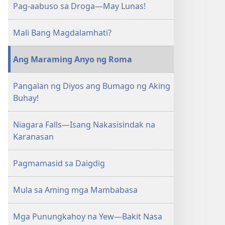
Pag-aabuso sa Droga—May Lunas!
Mali Bang Magdalamhati?
Ang Maraming Anyo ng Roma
Pangalan ng Diyos ang Bumago ng Aking
Buhay!
Niagara Falls—Isang Nakasisindak na
Karanasan
Pagmamasid sa Daigdig
Mula sa Aming mga Mambabasa
Mga Punungkahoy na Yew—Bakit Nasa