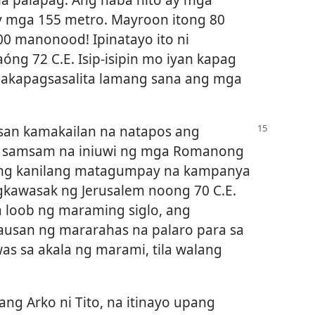
ay mga 155 metro. Mayroon itong 80
00 manonood! Ipinatayo ito ni
ng 72 C.E. Isip-isipin mo iyan kapag
 makapagsasalita lamang sana ang mga
asan kamakailan na natapos ang
a samsam na iniuwi ng mga Romanong
s ng kanilang matagumpay na kampanya
gkawasak ng Jerusalem noong 70 C.E.
a loob ng maraming siglo, ang
ausan ng mararahas na palaro para sa
s sa akala ng marami, tila walang
ng Arko ni Tito, na itinayo upang