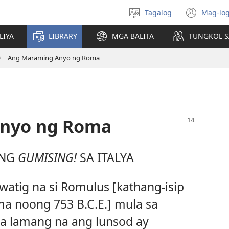
Tagalog
Mag-log
Pumili
(may
ng
bub
LIYA
LIBRARY
MGA BALITA
TUNGKOL S
wika
na
bag
Ang Maraming Anyo ng Roma
wind
nyo ng Roma
 NG
GUMISING!
SA ITALYA
watig na si Romulus [kathang-isip
a noong 753 B.C.E.] mula sa
a lamang na ang lunsod ay