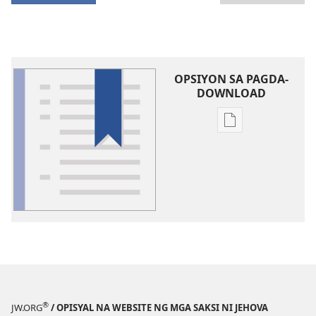
OPSIYON SA PAGDA-
DOWNLOAD
Opsiyon
sa
pagda-
download
ng
publikasyon
Glosari
®
JW.ORG
/ OPISYAL NA WEBSITE NG MGA SAKSI NI JEHOVA