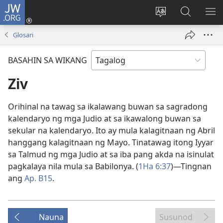
JW.ORG
Mag-
log
Baguhin
Maghana
IPA
In
ang
sa
AN
Glosari
(may
wika
JW.ORG
ME
bubukas
ng
BASAHIN SA WIKANG
na
site
bagong
Ziv
window)
Orihinal na tawag sa ikalawang buwan sa sagradong
kalendaryo ng mga Judio at sa ikawalong buwan sa
sekular na kalendaryo. Ito ay mula kalagitnaan ng Abril
hanggang kalagitnaan ng Mayo. Tinatawag itong Iyyar
sa Talmud ng mga Judio at sa iba pang akda na isinulat
pagkalaya nila mula sa Babilonya. (
1Ha 6:37
)—Tingnan
ang
Ap. B15
.
Nauna
Susunod