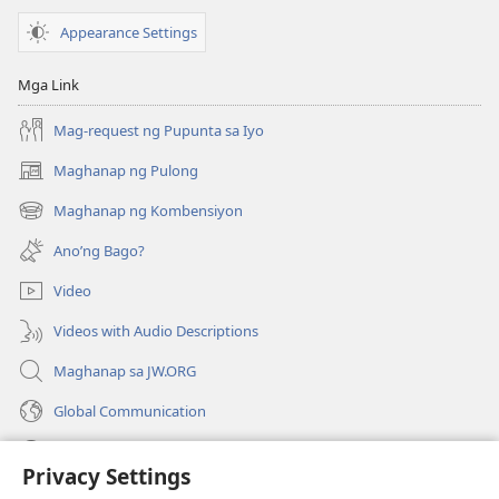
Appearance Settings
Mga Link
Mag-request ng Pupunta sa Iyo
Maghanap ng Pulong
(may
bubukas
Maghanap ng Kombensiyon
(may
na
bubukas
bagong
Ano’ng Bago?
na
window)
bagong
Video
window)
Videos with Audio Descriptions
Maghanap sa JW.ORG
Global Communication
Help
Privacy Settings