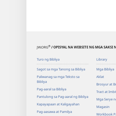
®
JW.ORG
/ OPISYAL NA WEBSITE NG MGA SAKSI 
Turo ng Bibliya
Library
Sagot sa mga Tanong sa Bibliya
Mga Bibliya
Paliwanag sa mga Teksto sa
Aklat
Bibliya
Brosyur at B
Pag-aaral sa Bibliya
Tract at Imb
Pantulong sa Pag-aaral ng Bibliya
Mga Serye ng
Kapayapaan at Kaligayahan
Magasin
Pag-aasawa at Pamilya
Workbook Pa