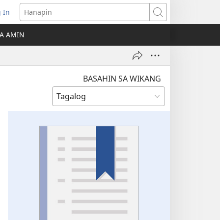
 In
Hanapin
ukas
A AMIN
ong
ow)
BASAHIN SA WIKANG