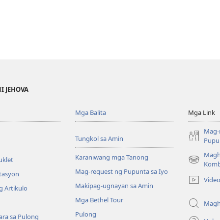
NI JEHOVA
Mga Balita
Mga Link
Mag-
Tungkol sa Amin
Pupun
Magh
Karaniwang mga Tanong
uklet
(may
Komb
Mag-request ng Pupunta sa Iyo
bubukas
itasyon
Vide
na
Makipag-ugnayan sa Amin
 Artikulo
bagong
Mga Bethel Tour
window)
Magh
Pulong
ra sa Pulong