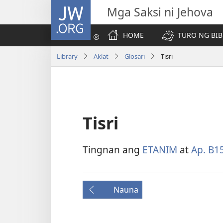
JW.ORG
Mga Saksi ni Jehova
HOME
TURO NG BIB
Library
Aklat
Glosari
Tisri
Tisri
Tingnan ang
ETANIM
at
Ap. B1
Nauna