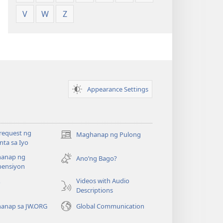
V
W
Z
Appearance Settings
request ng
Maghanap ng Pulong
(may
ta sa Iyo
bubukas
anap ng
na
Ano’ng Bago?
ensiyon
bagong
window)
Videos with Audio
o
Descriptions
anap sa JW.ORG
Global Communication