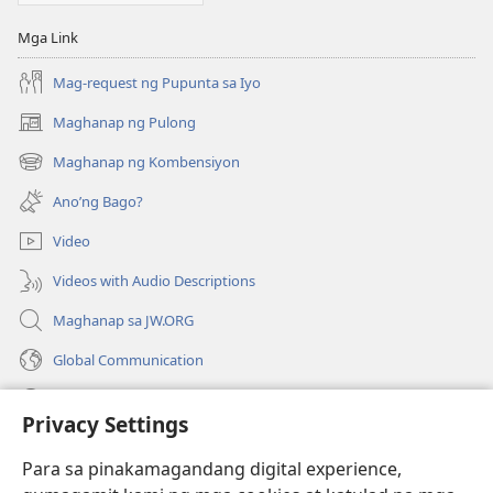
Mga Link
Mag-request ng Pupunta sa Iyo
Maghanap ng Pulong
(may
bubukas
Maghanap ng Kombensiyon
(may
na
bubukas
bagong
Ano’ng Bago?
na
window)
bagong
Video
window)
Videos with Audio Descriptions
Maghanap sa JW.ORG
Global Communication
Help
Privacy Settings
Donasyon
(may
Para sa pinakamagandang digital experience,
bubukas