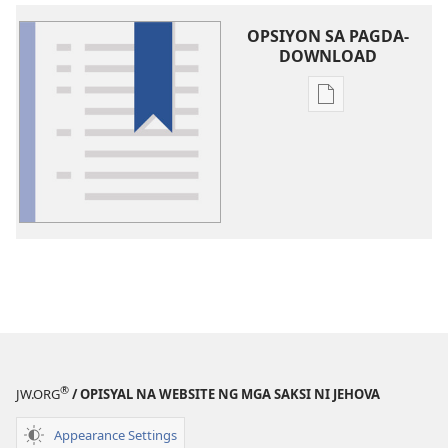
OPSIYON SA PAGDA-
DOWNLOAD
Opsiyon
sa
pagda-
download
ng
publikasyon
Glosari
®
JW.ORG
/ OPISYAL NA WEBSITE NG MGA SAKSI NI JEHOVA
Appearance Settings