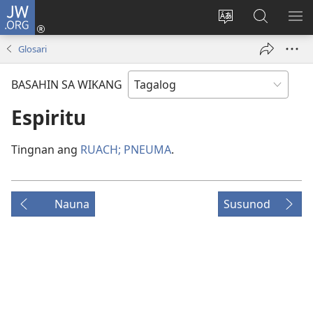
JW.ORG
Mag-
log
Baguhin
Maghana
IPA
In
ang
sa
AN
Glosari
(may
wika
JW.ORG
ME
bubukas
ng
BASAHIN SA WIKANG
na
site
bagong
Espiritu
window)
Tingnan ang
RUACH; PNEUMA
.
Nauna
Susunod