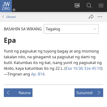
JW.ORG
Mag-
log
Baguhin
Maghana
IPA
In
ang
sa
AN
Glosari
(may
wika
JW.ORG
ME
bubukas
ng
BASAHIN SA WIKANG
na
site
bagong
Epa
window)
Yunit ng pagsukat ng tuyong bagay at ang mismong
takalan nito, na ginagamit sa pagsukat ng dami ng
butil. Katumbas ito ng bat, isang yunit ng pagsukat ng
likido, kaya katumbas ito ng 22 L. (
Exo 16:36;
Eze 45:10
)
—Tingnan ang
Ap. B14
.
Nauna
Susunod