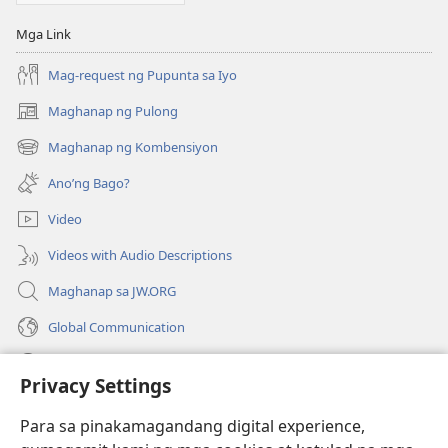
Mga Link
Mag-request ng Pupunta sa Iyo
Maghanap ng Pulong
(may
bubukas
Maghanap ng Kombensiyon
(may
na
bubukas
bagong
Ano’ng Bago?
na
window)
bagong
Video
window)
Videos with Audio Descriptions
Maghanap sa JW.ORG
Global Communication
Help
Privacy Settings
Donasyon
(may
Para sa pinakamagandang digital experience,
bubukas