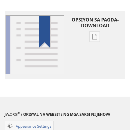
OPSIYON SA PAGDA-
DOWNLOAD
Opsiyon
sa
pagda-
download
ng
publikasyon
Glosari
®
JW.ORG
/ OPISYAL NA WEBSITE NG MGA SAKSI NI JEHOVA
Appearance Settings