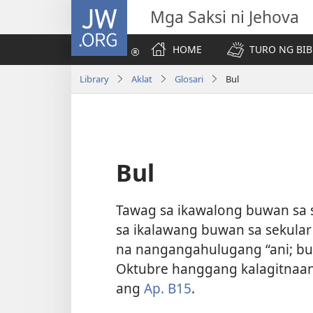
JW.ORG
Mga Saksi ni Jehova
HOME
TURO NG BIB
Library
Aklat
Glosari
Bul
Bul
Tawag sa ikawalong buwan sa 
sa ikalawang buwan sa sekular 
na nangangahulugang “ani; bun
Oktubre hanggang kalagitnaa
ang
Ap. B15
.