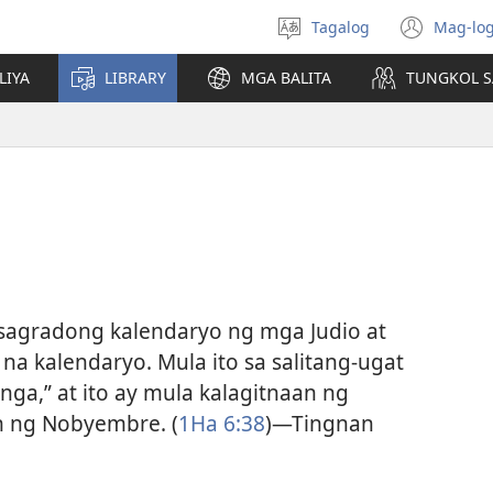
Tagalog
Mag-log
Pumili
(may
ng
bub
LIYA
LIBRARY
MGA BALITA
TUNGKOL S
wika
na
bag
wind
sagradong kalendaryo ng mga Judio at
na kalendaryo. Mula ito sa salitang-ugat
ga,” at ito ay mula kalagitnaan ng
n ng Nobyembre. (
1Ha 6:38
)—Tingnan