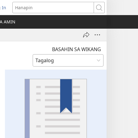
 In
Hanapin
ukas
A AMIN
ong
ow)
BASAHIN SA WIKANG