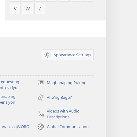
V
W
Z
Appearance Settings
request ng
Maghanap ng Pulong
(may
ta sa Iyo
bubukas
anap ng
na
Ano’ng Bago?
ensiyon
bagong
window)
Videos with Audio
o
Descriptions
anap sa JW.ORG
Global Communication