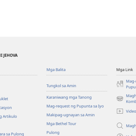
NI JEHOVA
Mga Balita
Mga Link
Mag-
Tungkol sa Amin
Pupun
Magh
Karaniwang mga Tanong
uklet
(may
Komb
Mag-request ng Pupunta sa Iyo
bubukas
itasyon
Vide
na
Makipag-ugnayan sa Amin
 Artikulo
bagong
Mga Bethel Tour
window)
Magh
Pulong
ra sa Pulong