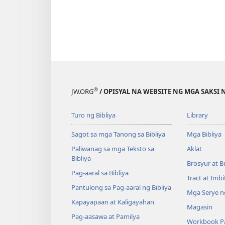
®
JW.ORG
/ OPISYAL NA WEBSITE NG MGA SAKSI 
Turo ng Bibliya
Library
Sagot sa mga Tanong sa Bibliya
Mga Bibliya
Paliwanag sa mga Teksto sa
Aklat
Bibliya
Brosyur at B
Pag-aaral sa Bibliya
Tract at Imb
Pantulong sa Pag-aaral ng Bibliya
Mga Serye ng
Kapayapaan at Kaligayahan
Magasin
Pag-aasawa at Pamilya
Workbook Pa