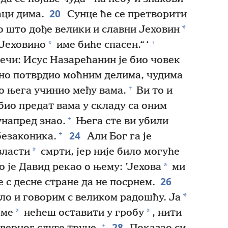
20
аци дима.
Сунце ће се претворити
*
го што дође велики и славни Јеховин
+
*
 Јеховино
име биће спасен.“ ‘
речи: Исус Назарећанин је био човек
јасно потврдио моћним делима, чудима
+
ко њега учинио међу вама.
Ви то и
 био предат вама у складу са оним
+
унапред знао.
Њега сте ви убили
24
+
безаконика.
Али Бог га је
*
власти
смрти, јер није било могуће
*
 је Давид рекао о њему: ’Јехова
ми
26
је с десне стране да не посрнем.
*
ло и говорим с великом радошћу. Ја
*
*
 ме
нећеш оставити у гробу
, нити
28
+