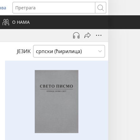
ава
вара
Претрага
ви
О НАМА
зор)
ЈЕЗИК