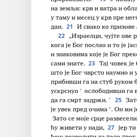
на земљи: крв и ватра и обл
у таму и месец у крв пре не
21
дан.
И свако ко призове
22
„Израелци, чујте ове 
кога је Бог послао и то је 
и знаковима које је Бог пре
23
сами знате.
Тај човек је
што је Бог чврсто наумио и 
прибивши га на стуб руком 
+
ускрснуо
ослободивши га 
25
+
да га смрт задржи.
Зато
*
је увек пред очима
. Он ми 
Зато се моје срце развесели
27
ћу живети у нади,
јер ти