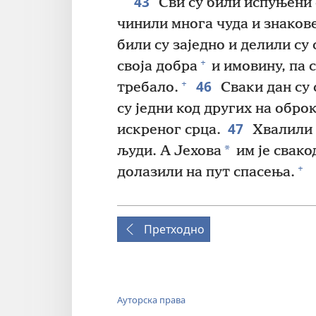
43
Сви су били испуњени
чинили многа чуда и знакове
били су заједно и делили су 
+
своја добра
и имовину, па 
46
+
требало.
Сваки дан су 
су једни код других на обро
47
искреног срца.
Хвалили 
*
људи. А Јехова
им је свако
+
долазили на пут спасења.
Претходно
Ауторска права