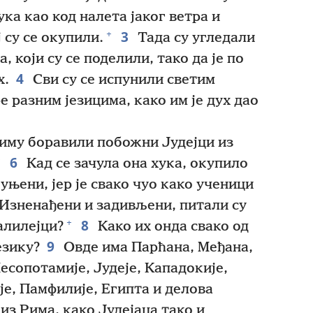
ука као код налета јаког ветра и
3
+
ј су се окупили.
Тада су угледали
 који су се поделили, тако да је по
4
х.
Сви су се испунили светим
е разним језицима, како им је дух дао
лиму боравили побожни Јудејци из
6
Кад се зачула она хука, окупило
уњени, јер је свако чуо како ученици
Изненађени и задивљени, питали су
8
+
Галилејци?
Како их онда свако од
9
езику?
Овде има Парћана, Међана,
сопотамије, Јудеје, Кападокије,
е, Памфилије, Египта и делова
из Рима, како Јудејаца тако и