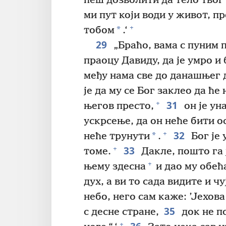
ћеш дозволити да тело твог 
ми пут који води у живот, п
+
*
тобом
.‘
29
„Браћо, вама с пуним 
праоцу Давиду, да је умро и
међу нама све до данашњег 
је да му се Бог заклео да ћ
31
+
његов престо,
он је ун
ускрсење, да он неће бити о
32
+
*
неће трунути
.
Бог је 
33
+
томе.
Дакле, пошто га ј
+
њему здесна
и дао му обећ
дух, а ви то сада видите и чу
небо, него сам каже: ’Јехова
35
с десне стране,
док не п
+