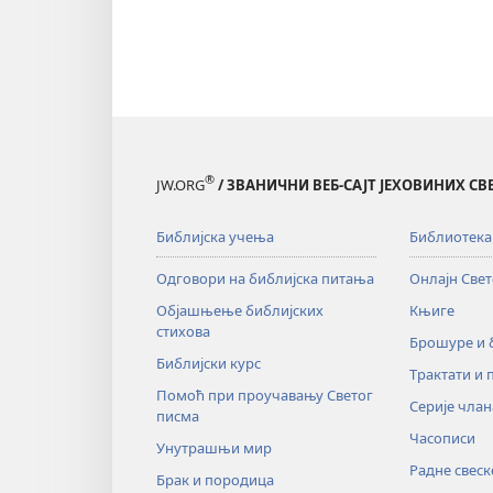
®
JW.ORG
/ ЗВАНИЧНИ ВЕБ-САЈТ ЈЕХОВИНИХ С
Библијска учења
Библиотека
Одговори на библијска питања
Онлајн Све
Објашњење библијских
Књиге
стихова
Брошуре и
Библијски курс
Трактати и 
Помоћ при проучавању Светог
Серије члан
писма
Часописи
Унутрашњи мир
Радне свеск
Брак и породица