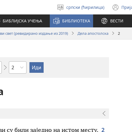
српски (ћирилица)
Приј
Изабери
(от
језик
но
БИБЛИЈСКА УЧЕЊА
БИБЛИОТЕКА
ВЕСТИ
про
и свет (ревидирано издање из 2019)
Дела апостолска
2
Поглавље
а
2
ви су били заједно на истом месту.