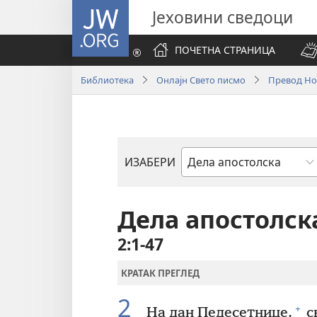
JW.ORG
Јеховини сведоци
ПОЧЕТНА СТРАНИЦА
Библиотека
Онлајн Свето писмо
Превод Нов
ИЗАБЕРИ
Библијска
књига
Дела апостолск
2:1-47
КРАТАК ПРЕГЛЕД
2
+
На дан Педесетнице,
с