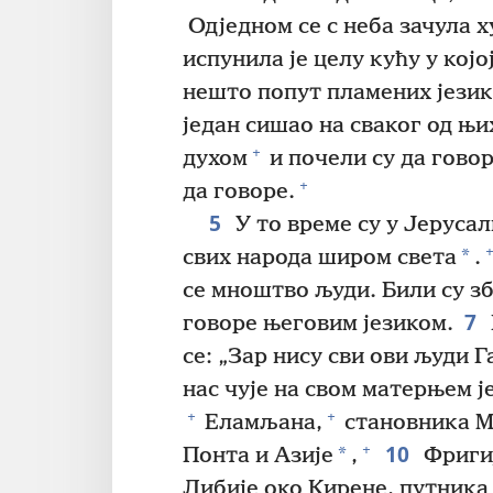
Одједном се с неба зачула х
испунила је целу кућу у којо
нешто попут пламених језика,
један сишао на сваког од њи
+
духом
и почели су да говор
+
да говоре.
5
У то време су у Јеруса
+
*
свих народа широм света
.
се мноштво људи. Били су зб
7
говоре његовим језиком.
се: „Зар нису сви ови људи 
нас чује на свом матерњем ј
+
+
Еламљана,
становника Ме
10
+
*
Понта и Азије
,
Фригиј
Либије око Кирене, путника 