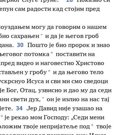
верног слуге труне.
Показао си
репун сам радости кад стојим пред
поуздањем могу да говорим о нашем
+
 био сахрањен
и да је његов гроб
30
дана.
Пошто је био пророк и знао
*
е његовог потомка
поставити на
апред видео и наговестио Христово
*
стављен у гробу
и да његово тело
ускрснуо Исуса и сви ми смо сведоци
е Бог, Отац, узвисио и дао му да седи
+
ани свети дух,
он је излио на нас тај
34
јете.
Јер Давид није узашао на
*
је рекао мом Господу: „Седи мени
*
оложим твоје непријатеље под
твоје