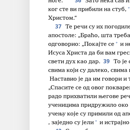
36
ноге.“ ‘
Зато нека сав и
+
ког сте ви прибили на стуб,
Христом.“
37
Те речи су их погодиле
апостоле: „Браћо, шта треба
+
одговорио: „Покајте се
и н
Исуса Христа да би вам гре
39
свети дух као дар.
То је
свима који су далеко, свима 
Наставио је да им говори и
„Спасите се од овог покваре
радо прихватили његове реч
ученицима придружило око 
учењу које су примили од ап
+
, заједно су јели
и истрајно