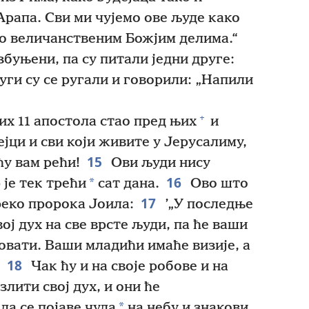
рапа. Сви ми чујемо ове људе како
 о величанственим Божјим делима.“
буњени, па су питали једни друге:
ги су се ругали и говорили: „Напили
+
их 11 апостола стао пред њих
и
јци и сви који живите у Јерусалиму,
15
у вам рећи!
Ови људи нису
16
*
 је тек трећи
сат дана.
Ово што
17
реко пророка Јоила:
’„У последње
вој дух на све врсте људи, па ће ваши
овати. Ваши младићи имаће визије, а
18
Чак ћу и на своје робове и на
злити свој дух, и они ће
*
да се појаве чуда
на небу и знакови