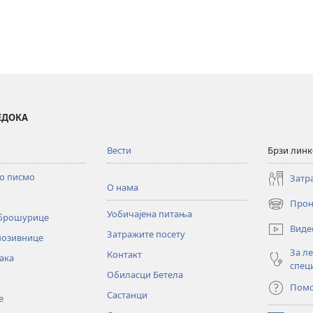
ВЕДОКА
Вести
Брзи лин
то писмо
Затр
О нама
Прон
(отвара
Уобичајена питања
 брошурице
нови
Виде
Затражите посету
прозор)
позивнице
За л
Контакт
ака
спец
Обиласци Бетела
Пом
Састанци
е