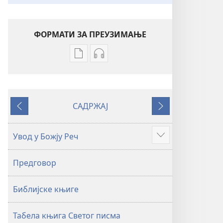
ФОРМАТИ ЗА ПРЕУЗИМАЊЕ
Формати
Формати
за
за
преузимање
преузимање
електронских
аудио-
САДРЖАЈ
публикација
садржаја
Претходно
Следеће
Свето
Свето
писмо
писмо
Увод у Божју Реч
Више
–
–
превод
превод
Предговор
Нови
Нови
свет
свет
Библијске књиге
(ревидирано
(ревидирано
издање
издање
из
из
Табела књига Светог писма