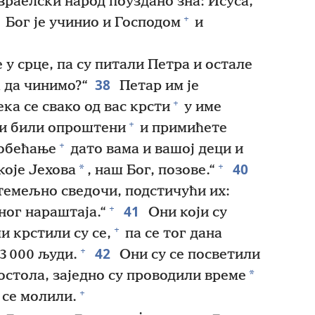
зраелски народ поуздано зна: Исуса,
+
Бог је учинио и Господом
и
 у срце, па су питали Петра и остале
38
 да чинимо?“
Петар им је
+
ека се свако од вас крсти
у име
+
си били опроштени
и примићете
+
 обећање
дато вама и вашој деци и
40
+
*
које Јехова
, наш Бог, позове.“
 темељно сведочи, подстичући их:
41
+
ног нараштаја.“
Они који су
+
и крстили су се,
па се тог дана
42
+
3 000 људи.
Они су се посветили
*
остола, заједно су проводили време
+
 се молили.