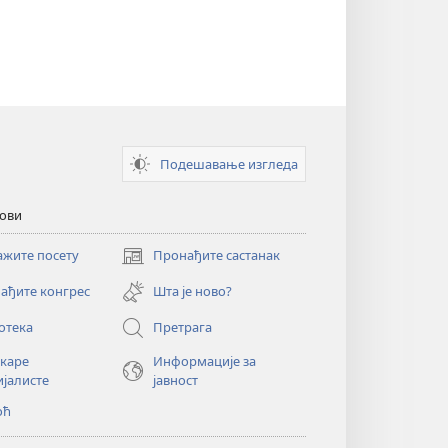
Подешавање изгледа
кови
ажите посету
Пронађите састанак
(отвара
нови
ађите конгрес
Шта је ново?
прозор)
отека
Претрага
екаре
Информације за
ијалисте
јавност
оћ