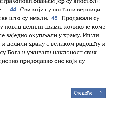
 страхопоштовањем јер су апостоли
44
+
.
Сви који су постали верници
45
све што су имали.
Продавали су
су новац делили свима, колико је коме
се заједно окупљали у храму. Ишли
к и делили храну с великом радошћу и
су Бога и уживали наклоност свих
дневно придодавао оне који су
Следеће