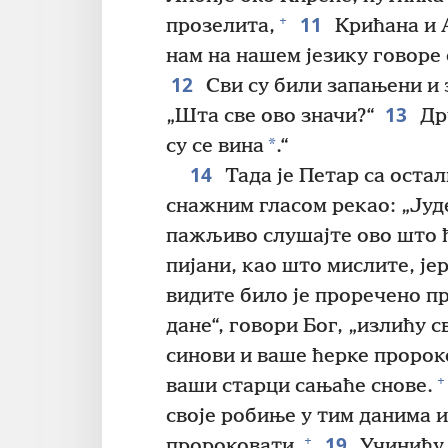
11
+
прозелита,
Крићана и А
нам на нашем језику говоре
12
Сви су били запањени и з
13
„Шта све ово значи?“
Дру
*
су се вина
.“
14
Тада је Петар са остал
снажним гласом рекао: „Јуде
пажљиво слушајте ово што ћ
пијани, као што мислите, јер
видите било је проречено п
дане“, говори Бог, „излићу с
синови и ваше ћерке пророк
+
ваши старци сањаће снове.
своје робиње у тим данима и
19
+
пророковати.
Учинићу 