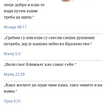
твоје добро и који те
води путем којим
треба да идеш.“
Исаија 48:17
„Срећни су они који су свесни својих духовних
потреба, јер је њихово небеско Краљевство.“
Матеј 5:3
„Воли свог ближњег као самог себе.“
Матеј 22:39
„Како желите да људи чине вама, тако чините и ви
њима.“
Лука 6:31