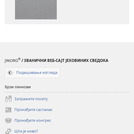
електронских
аудио-
публикација
садржаја
Свето
Свето
писмо
писмо
–
–
превод
превод
Нови
Нови
свет
свет
®
JW.ORG
/ ЗВАНИЧНИ ВЕБ-САЈТ ЈЕХОВИНИХ СВЕДОКА
(ревидирано
(ревидирано
издање
издање
Подешавање изгледа
из
из
2019)
2019)
Брзи линкови
Затражите посету
Пронађите састанак
(отвара
нови
Пронађите конгрес
(отвара
прозор)
нови
Шта је ново?