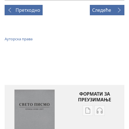
Претходно
Следеће
Ауторска права
ФОРМАТИ ЗА
ПРЕУЗИМАЊЕ
Формати
Формати
за
за
преузимање
преузимање