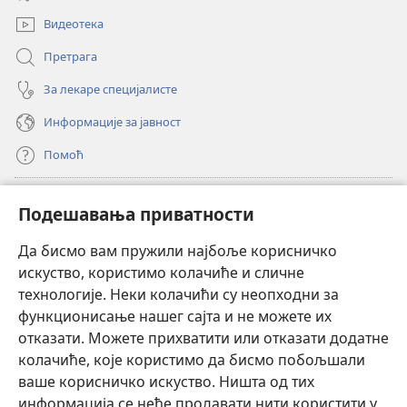
прозор)
Видеотека
Претрага
За лекаре специјалисте
Информације за јавност
Помоћ
Прилози
(отвара
Подешавања приватности
нови
прозор)
Да бисмо вам пружили најбоље корисничко
ОНЛАЈН БИБЛИОТЕКА Watchtower
(отвара
искуство, користимо колачиће и сличне
нови
®
JW Hub
технологије. Неки колачићи су неопходни за
прозор)
(отвара
функционисање нашег сајта и не можете их
нови
®
JW Library
прозор)
отказати. Можете прихватити или отказати додатне
колачиће, које користимо да бисмо побољшали
®
Watchtower Library
ваше корисничко искуство. Ништа од тих
информација се неће продавати нити користити у