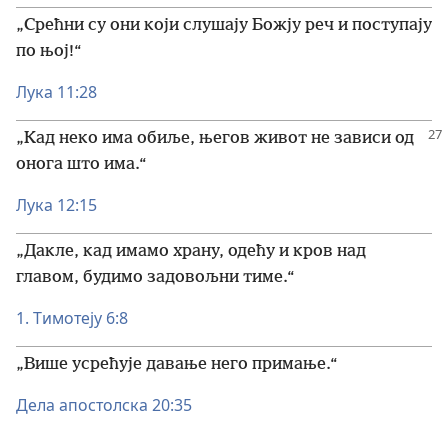
„Срећни су они који слушају Божју реч и поступају
по њој!“
Лука 11:28
„Кад неко има обиље, његов живот не зависи од
онога што има.“
Лука 12:15
„Дакле, кад имамо храну, одећу и кров над
главом, будимо задовољни тиме.“
1. Тимотеју 6:8
„Више усрећује давање него примање.“
Дела апостолска 20:35