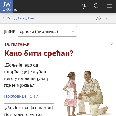
JW.ORG
Пријава
(отвара
Промени
Претрага
ПР
нови
језик
сајта
МЕ
Увод у Божју Реч
прозор)
сајта
JW.ORG
ЈЕЗИК
15. ПИТАЊЕ
Како бити срећан?
„Боље је јело од
поврћа где је љубав
него утовљени јунац
где је мржња.“
Пословице 15:17
„Ја, Јехова, ја сам твој
Бог, који те учи за