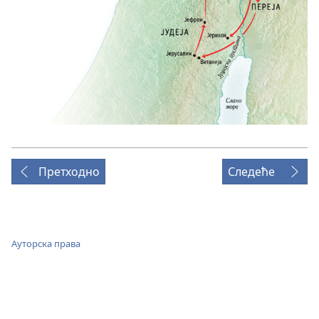
Претходно
Следеће
Ауторска права