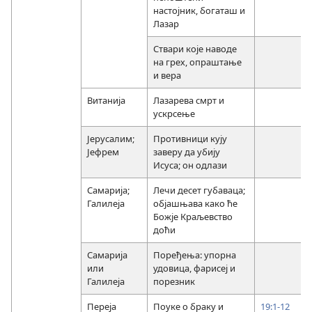
настојник, богаташ и
Лазар
Ствари које наводе
на грех, опраштање
и вера
Витанија
Лазарева смрт и
ускрсење
Јерусалим;
Противници кују
Јефрем
заверу да убију
Исуса; он одлази
Самарија;
Лечи десет губаваца;
Галилеја
објашњава како ће
Божје Краљевство
доћи
Самарија
Поређења: упорна
или
удовица, фарисеј и
Галилеја
порезник
Переја
Поуке о браку и
19:1-12