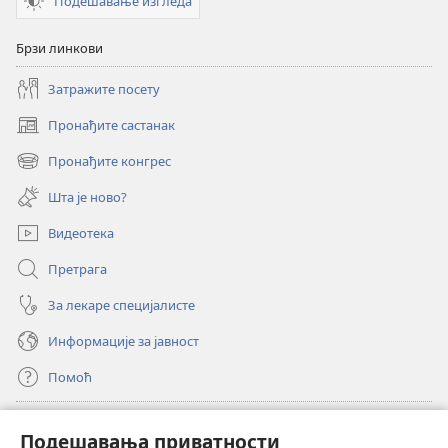
Подешавање изгледа
из
из
2019)
2019)
Брзи линкови
Затражите посету
Пронађите састанак
(отвара
нови
Пронађите конгрес
(отвара
прозор)
нови
Шта је ново?
прозор)
Видеотека
Претрага
За лекаре специјалисте
Информације за јавност
Помоћ
Прилози
(отвара
Подешавања приватности