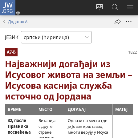
JW.ORG
Пријава
(отвара
Промени
Претрага
ПР
нови
језик
сајта
МЕ
Додатак А
прозор)
сајта
JW.ORG
ЈЕЗИК
А7-Ђ
Најважнији догађаји из
Исусовог живота на земљи –
Исусова каснија служба
источно од Јордана
ВРЕМЕ
МЕСТО
ДОГАЂАЈ
МАТЕЈ
32, после
Витанија
Одлази на место где
Празника
с друге
је Јован крштавао;
посвећења
стране
многи верују у Исуса
Јордана