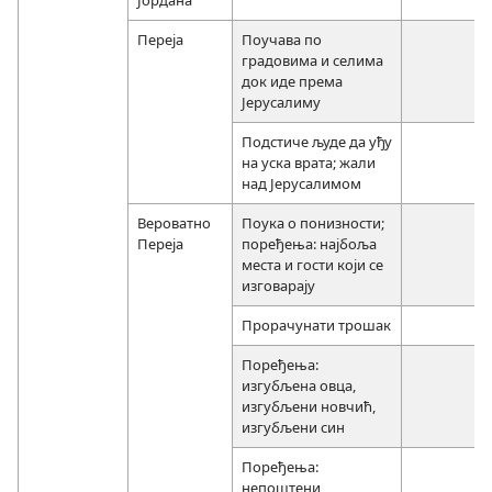
Переја
Поучава по
градовима и селима
док иде према
Јерусалиму
Подстиче људе да уђу
на уска врата; жали
над Јерусалимом
Вероватно
Поука о понизности;
Переја
поређења: најбоља
места и гости који се
изговарају
Прорачунати трошак
Поређења:
изгубљена овца,
изгубљени новчић,
изгубљени син
Поређења:
непоштени