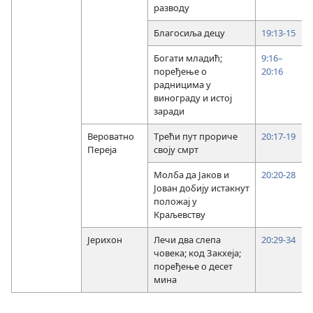
разводу
Благосиља децу
19:13-15
Богати младић;
9:16–
поређење о
20:16
радницима у
винограду и истој
заради
Вероватно
Трећи пут прориче
20:17-19
Переја
своју смрт
Молба да Јаков и
20:20-28
Јован добију истакнут
положај у
Краљевству
Јерихон
Лечи два слепа
20:29-34
човека; код Закхеја;
поређење о десет
мина